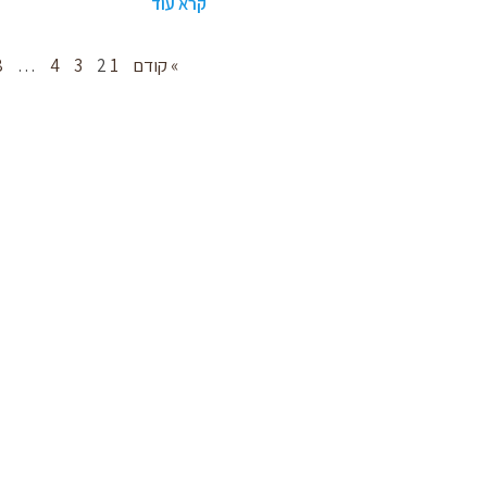
קרא עוד
» קודם
1
2
3
4
…
8