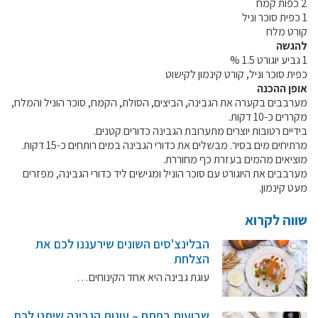
2 כפות קמח
קול קורא ליצרנים חדשים – בקר / עיזים / כבשים
1 כפית סוכר וניל
קורט מלח
מכרזים
להגשה
דרושים
1 גביע יוגורט 1.5 %
כפית סוכר וניל, קורט קינמון לקישוט
זוכרים
אופן ההכנה
צור קשר
מערבבים בקערה את הגבינה, הביצים, הסולת, הקמח, סוכר הוניל והמלח,
מקררים כ-10 דקות.
בידיים רטובות יוצרים מתערובת הגבינה כדורים קטנים.
חלב לכל המשפחה
מרתיחים מים בסיר. מבשלים את כדורי הגבינה במים רותחים כ-15 דקות.
מוציאים מהמים בעזרת כף מחוררת.
מערבבים את היוגורט עם סוכר הוניל ומגישים ליד כדורי הגבינה, מפזרים
אוכלים בכיף
מעט קינמון.
משקים תיירותיים
שווה לקרוא
פעילויות ומערכים
סיפורי המשקים
הבלינצ'סים השונים שירעננו לכם את
הצלחת
שעת סיפור
עוגת גבינה היא אחד הקינוחים…
ראיונות
ערוץ היו-טיוב שלנו
שבועות בפתח – עוגות הגבינה שיתנו לכם