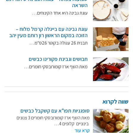
השראה
עוגת גבינה היא אחד הקינוחים…
קרנות מחקר
מידע מדעי על תזונה ובריאות
עוגת גבינה עם בייגלה קרמל מלוח –
הזוכה במקום הראשון רון רותם מעין יהב
פרסומי מועצת החלב
תבנית 26 עגולה בקוטר 26ס"מ…
סקירת מחקרים
חבושים וגבינת פקורינו כבשים
חלב ומוצריו
מאת השף ארז קומורובסקי חומרים…
רכיבים תזונתיים
חלב לכל גיל
בריאות העצם
חלב וספורט
שווה לקרוא
מיתוסים נפוצים
סופגניות תפו"א עם קשקבל כבשים
אתר מקצועי לאנשי המקצוע
מאת השף ארז קומורובסקי חומרים 3 צנונים
מאמרים על חלב
בינוניים קלופים 4…
קרא עוד
וובינרים לאנשי מקצוע