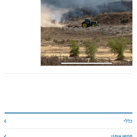
קול קורא ליצרנים חדשים – בקר / עיזים / כבשים
מכרזים
דרושים
זוכרים
צור קשר
חלב לכל המשפחה
אוכלים בכיף
משקים תיירותיים
פעילויות ומערכים
סיפורי המשקים
שעת סיפור
כללי
ראיונות
ערוץ היו-טיוב שלנו
חפשו אותנו