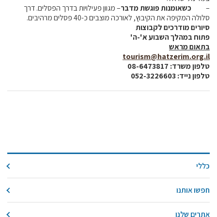
–
כשאומנות פוגשת מדבר
– מגוון פעילויות בדרך הפסלים. דרך
סלולה המקיפה את הקיבוץ, לאורכה מוצבים כ-40 פסלים מרהיבים.
קרנות מחקר
סיורים מודרכים לקבוצות
פתוח במהלך השבוע א'-ה'
מידע מדעי על תזונה ובריאות
בתאום מראש
tourism@hatzerim.org.il
טלפון משרד: 08-6473817
פרסומי מועצת החלב
טלפון נייד: 052-3226603
סקירת מחקרים
חלב ומוצריו
רכיבים תזונתיים
חלב לכל גיל
בריאות העצם
חלב וספורט
כללי
מיתוסים נפוצים
אתר מקצועי לאנשי המקצוע
חפשו אותנו
מאמרים על חלב
אתרים שלנו
וובינרים לאנשי מקצוע