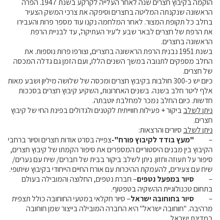
הוקמה בקיבוץ חצרים שנה לאחר העלייה לקרקע בשנת 1947. הפרה
קול קורא ליצרנים חדשים – בקר / עיזים / כבשים
הראשונה שנקנתה המליטה בחצרים וסיפקה את צרכי המשק הצעיר
בחלב כל תקופת המצור. לאחר המלחמה נקנו עוד מספר פרות והעבירו
מכרזים
את הרפת של חצרים לבאר שבע ל'עיר העתיקה', עד לבניית הרפת
דרושים
הראשונה בחצרים.
בשנת 1951 נבנית הרפת הראשונה בחצרים, וצורפו פרות נוספות. את
זוכרים
החלב מספקים לתנובה במשך השנים הללו, ועם הזמן גם גדלה המכסה
צור קשר
של חצרים.
כיום יש כ-300 חולבות בקיבוץ חצרים ומכסה של שלושה מיליון ושבע מאות
אלף ליטר חלב בשנה. בשנים האחרונות, השקיע קיבוץ חצרים בסככות
חלב לכל המשפחה
חדשות. כיום החלב נמכר למחלבת יוטבתה.
ניתן לשלב
ביקור + פעילות חווייתית לקטנים ולגדולים בפינת החי של קיבוץ
חצרים.
אוכלים בכיף
ניתן לשלב
סיורים והרצאות:
משקים תיירותיים
–
"מעץ בודד לקיבוץ פורח"-
צפייה בסרט אודות חצרים וסיור ברחבי
הקיבוץ בין מבנים היסטוריים המספרים את סיפור הקמתו של קיבוץ חצרים,
פעילויות ומערכים
סיפור על תעוזה וחזון. ניתן לשלב ביקור בבית של חברים/ שיח עם נערים/
סיפורי המשקים
שיח עם צעירים, להעמקת ההיכרות עם אורח החיים הייחודי בקיבוץ שיתופי.
–
סיור במפעל נטפים
– חברת נטפים, החלוצה והמובילה בעולם
שעת סיפור
בתחום טכנולוגיית ההשקיה בטפטוף.
ראיונות
–
סיור בחוחובה ישראל
– סיור חקלאי במטעי החוחובה כולל תצפית
מרהיבה. "חוחובה ישראל" היא החברה המובילה בייצור שמן חוחובה
ערוץ היו-טיוב שלנו
במדינת ישראל.