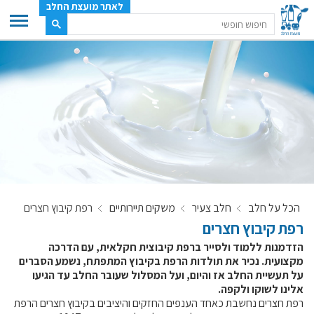
לאתר מועצת החלב
ענף החלב
מועצת החלב
משק החלב
תעשיית החלב
בטחון מזון
ענף החלב במספרים
הכל על חלב
חלב צעיר
משקים תיירותיים
רפת קיבוץ חצרים
רשימת המחלבות
רפת קיבוץ חצרים
לאתר יצרני החלב
הזדמנות ללמוד ולסייר ברפת קיבוצית חקלאית, עם הדרכה
מחלקות המועצה, עיקרי עיסוקן
מקצועית. נכיר את תולדות הרפת בקיבוץ המתפתח, נשמע הסברים
על תעשיית החלב אז והיום, ועל המסלול שעובר החלב עד הגיעו
מפת הרפתות, הדירים והמחלבות
אלינו לשוקו ולקפה.
רשימת טלפונים – מועצת החלב
רפת חצרים נחשבת כאחד הענפים החזקים והיציבים בקיבוץ חצרים הרפת