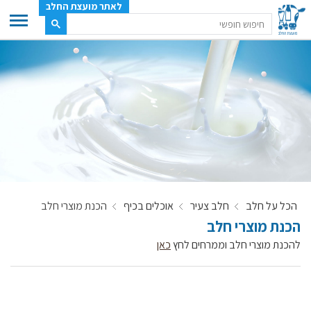
לאתר מועצת החלב
ענף החלב
מועצת החלב
משק החלב
תעשיית החלב
בטחון מזון
ענף החלב במספרים
הכל על חלב
חלב צעיר
אוכלים בכיף
הכנת מוצרי חלב
רשימת המחלבות
הכנת מוצרי חלב
לאתר יצרני החלב
להכנת מוצרי חלב וממרחים לחץ
כאן
מחלקות המועצה, עיקרי עיסוקן
מפת הרפתות, הדירים והמחלבות
רשימת טלפונים – מועצת החלב