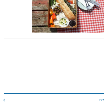
קול קורא ליצרנים חדשים – בקר / עיזים / כבשים
מכרזים
דרושים
זוכרים
צור קשר
חלב לכל המשפחה
אוכלים בכיף
משקים תיירותיים
פעילויות ומערכים
סיפורי המשקים
שעת סיפור
ראיונות
כללי
ערוץ היו-טיוב שלנו