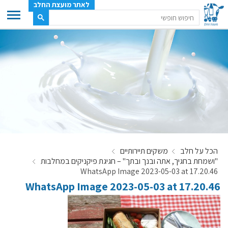
לאתר מועצת החלב
ענף החלב
מועצת החלב
משק החלב
תעשיית החלב
בטחון מזון
ענף החלב במספרים
הכל על חלב
משקים תיירותיים
רשימת המחלבות
"ושמחת בחגיך, אתה ובנך ובתך" – חגיגת פיקניקים במחלבות
לאתר יצרני החלב
WhatsApp Image 2023-05-03 at 17.20.46
WhatsApp Image 2023-05-03 at 17.20.46
מחלקות המועצה, עיקרי עיסוקן
מפת הרפתות, הדירים והמחלבות
רשימת טלפונים – מועצת החלב