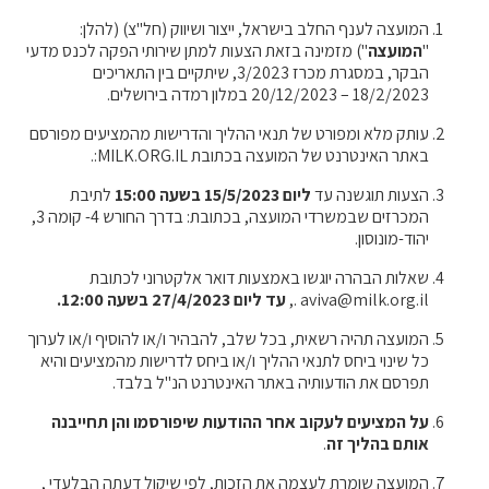
קול קורא ליצרנים חדשים – בקר / עיזים / כבשים
המועצה לענף החלב בישראל, ייצור ושיווק (חל"צ) (להלן:
"
המועצה
") מזמינה בזאת הצעות למתן שירותי הפקה לכנס מדעי
מכרזים
הבקר, במסגרת מכרז 3/2023, שיתקיים בין התאריכים
דרושים
18/2/2023 – 20/12/2023 במלון רמדה בירושלים.
זוכרים
עותק מלא ומפורט של תנאי ההליך והדרישות מהמציעים מפורסם
צור קשר
באתר האינטרנט של המועצה בכתובת MILK.ORG.IL:.
הצעות תוגשנה עד
ליום 15/5/2023
בשעה
15:00
לתיבת
המכרזים שבמשרדי המועצה, בכתובת: בדרך החורש 4- קומה 3,
חלב לכל המשפחה
יהוד-מונוסון.
אוכלים בכיף
שאלות הבהרה יוגשו באמצעות דואר אלקטרוני לכתובת
aviva@milk.org.il .,
עד ליום 27/4/2023 בשעה 12:00.
משקים תיירותיים
פעילויות ומערכים
המועצה תהיה רשאית, בכל שלב, להבהיר ו/או להוסיף ו/או לערוך
כל שינוי ביחס לתנאי ההליך ו/או ביחס לדרישות מהמציעים והיא
סיפורי המשקים
תפרסם את הודעותיה באתר האינטרנט הנ"ל בלבד.
שעת סיפור
על
המציעים
לעקוב
אחר
ההודעות
שיפורסמו
והן
תחייבנה
ראיונות
אותם
בהליך
זה
.
ערוץ היו-טיוב שלנו
המועצה שומרת לעצמה את הזכות, לפי שיקול דעתה הבלעדי ,