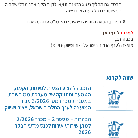
לבטל את ההליך נשוא הזמנה זו ו/או לקיים הליך אחר מבלי שתהיה
למשתתפים כל טענה או דרישה.
קרנות מחקר
כמו כן, המועצה תהיה רשאית לנהל מו"מ עם המציעים.
מידע מדעי על תזונה ובריאות
למכרז
לחץ כאן
בכבוד רב,
פרסומי מועצת החלב
מועצה לענף החלב בישראל ייצור ושיווק )חל"צ(
סקירת מחקרים
חלב ומוצריו
רכיבים תזונתיים
שווה לקרוא
חלב לכל גיל
הזמנה להציע הצעות לפיתוח, הקמה,
בריאות העצם
הטמעה ותחזוקה של מערכת ממוחשבת
חלב וספורט
במסגרת מכרז מס' 3/2026 עבור
המועצה לענף החלב בישראל, ייצור ושיווק
מיתוסים נפוצים
(חל"צ)
אתר מקצועי לאנשי המקצוע
הבהרות – מספר 2 – מכרז 2/2026
המועצה לענף החלב בישראל,…
למתן שירותי אירוח לכנס מדעי הבקר
מאמרים על חלב
2026
וובינרים לאנשי מקצוע