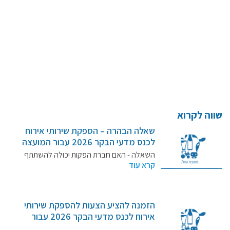
קרנות מחקר
מידע מדעי על תזונה ובריאות
פרסומי מועצת החלב
סקירת מחקרים
חלב ומוצריו
שווה לקרוא
רכיבים תזונתיים
שאלה הבהרה – הספקת שירותי אירוח
חלב לכל גיל
לכנס מדעי הבקר 2026 עבור המועצה
בריאות העצם
לענף החלב בישראל , ייצור ושיווק (חל"צ)
השאלה - האם חברת הפקות יכולה להשתתף
– מכרז מספר 2/2026
קרא עוד
במכרז? תשובה -…
חלב וספורט
מיתוסים נפוצים
אתר מקצועי לאנשי המקצוע
הזמנה להציע הצעות להספקת שירותי
מאמרים על חלב
אירוח לכנס מדעי הבקר 2026 עבור
המועצה לענף החלב בישראל , ייצור ושיווק
וובינרים לאנשי מקצוע