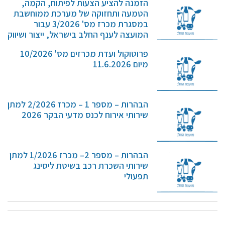
הזמנה להציע הצעות לפיתוח, הקמה,
קול קורא ליצרנים חדשים – בקר / עיזים / כבשים
הטמעה ותחזוקה של מערכת ממוחשבת
במסגרת מכרז מס' 3/2026 עבור
מכרזים
המועצה לענף החלב בישראל, ייצור ושיווק
דרושים
(חל"צ)
פרוטוקול ועדת מכרזים מס' 10/2026
זוכרים
המועצה לענף החלב בישראל,…
מיום 11.6.2026
צור קשר
חלב לכל המשפחה
הבהרות – מספר 1 – מכרז 2/2026 למתן
שירותי אירוח לכנס מדעי הבקר 2026
אוכלים בכיף
משקים תיירותיים
הבהרות – מספר 2– מכרז 1/2026 למתן
פעילויות ומערכים
שירותי השכרת רכב בשיטת ליסינג
סיפורי המשקים
תפעולי
שעת סיפור
ראיונות
ערוץ היו-טיוב שלנו