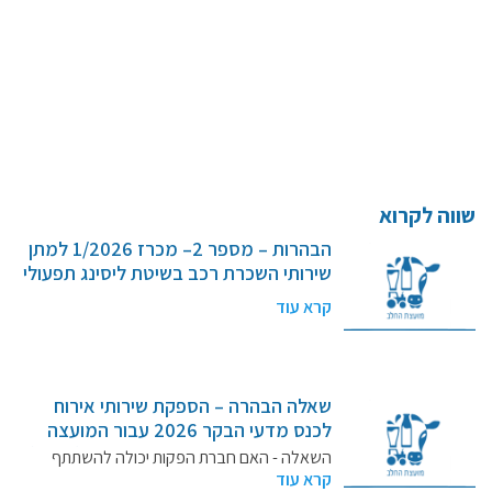
קרנות מחקר
מידע מדעי על תזונה ובריאות
פרסומי מועצת החלב
סקירת מחקרים
שווה לקרוא
חלב ומוצריו
הבהרות – מספר 2– מכרז 1/2026 למתן
רכיבים תזונתיים
שירותי השכרת רכב בשיטת ליסינג תפעולי
חלב לכל גיל
קרא עוד
בריאות העצם
חלב וספורט
מיתוסים נפוצים
שאלה הבהרה – הספקת שירותי אירוח
אתר מקצועי לאנשי המקצוע
לכנס מדעי הבקר 2026 עבור המועצה
לענף החלב בישראל , ייצור ושיווק (חל"צ)
מאמרים על חלב
השאלה - האם חברת הפקות יכולה להשתתף
– מכרז מספר 2/2026
קרא עוד
במכרז? תשובה -…
וובינרים לאנשי מקצוע