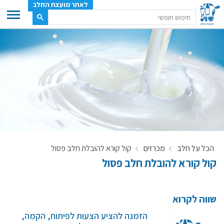
לאתר מועצת החלב
ענף החלב
מועצת החלב
משק החלב
תעשיית החלב
בטחון מזון
ענף החלב במספרים
הכל על חלב
מכרזים
קול קורא להובלת חלב פסול
רשימת המחלבות
קול קורא להובלת חלב פסול
לאתר יצרני החלב
מחלקות המועצה, עיקרי עיסוקן
מפת הרפתות, הדירים והמחלבות
שווה לקרוא
רשימת טלפונים – מועצת החלב
הזמנה להציע הצעות לפיתוח, הקמה,