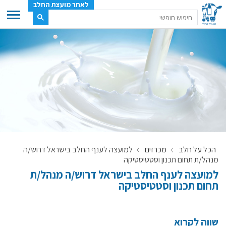
לאתר מועצת החלב
ענף החלב
מועצת החלב
משק החלב
תעשיית החלב
בטחון מזון
ענף החלב במספרים
הכל על חלב
מכרזים
למועצה לענף החלב בישראל דרוש/ה
רשימת המחלבות
מנהל/ת תחום תכנון וסטטיסטיקה
לאתר יצרני החלב
למועצה לענף החלב בישראל דרוש/ה מנהל/ת
תחום תכנון וסטטיסטיקה
מחלקות המועצה, עיקרי עיסוקן
מפת הרפתות, הדירים והמחלבות
רשימת טלפונים – מועצת החלב
שווה לקרוא