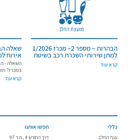
הבהרות – מספר 2– מכרז 1/2026
שאלה הב
למתן שירותי השכרת רכב בשיטת
ליסינג תפעולי
עבור המ
השאלה - הא
קרא עוד
בישראל , 
במכרז? תש
מכרז מספר 26
קרא עוד
כללי
חפשו אותנו
ענף החלב
דרך החורש 4 , ת.ד 97