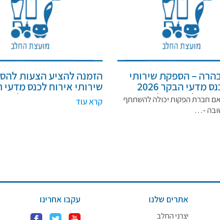
הרה – הספקת שירותי
הזמנה להציע הצעות להס
אירוח לכנס מדעי הבקר 2026
שירותי אירוח לכנס מדעי 
ועצה לענף החלב
2026 עבור המועצה לענף
ם חברת הפקות יכולה להשתתף
קרא עוד
ייצור ושיווק (חל"צ) –
בישראל , ייצור ושיווק (חל
ובה -…
2/20
מכרז מספר 2/2026
אתרים שלנו
עקבו אחרינו
יצרני החלב