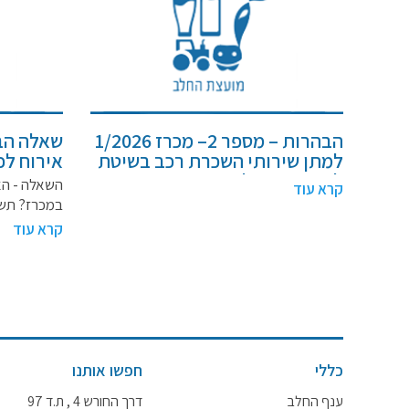
הבהרות – מספר 2– מכרז 1/2026
שאלה הב
למתן שירותי השכרת רכב בשיטת
ליסינג תפעולי
עבור המ
השאלה - הא
קרא עוד
בישראל , 
במכרז? תש
מכרז מספר 26
קרא עוד
כללי
חפשו אותנו
ענף החלב
דרך החורש 4 , ת.ד 97