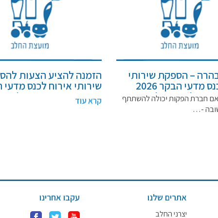
הרה – הספקת שירותי
הזמנה להציע הצעות להס
אירוח לכנס מדעי הבקר 2026
שירותי אירוח לכנס מדעי 
ועצה לענף החלב
2026 עבור המועצה לענף
ם חברת הפקות יכולה להשתתף
קרא עוד
ייצור ושיווק (חל"צ) –
בישראל , ייצור ושיווק (חל
ובה -…
2/20
מכרז מספר 2/2026
אתרים שלנו
עקבו אחרינו
יצרני החלב