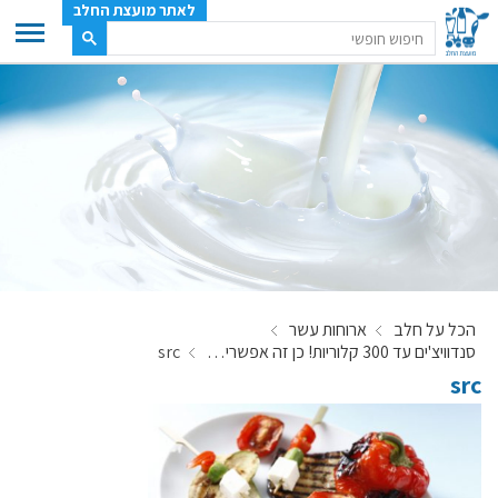
לאתר מועצת החלב
ענף החלב
מועצת החלב
משק החלב
תעשיית החלב
בטחון מזון
ענף החלב במספרים
הכל על חלב
ארוחות עשר
רשימת המחלבות
סנדוויצ'ים עד 300 קלוריות! כן זה אפשרי…
src
לאתר יצרני החלב
src
מחלקות המועצה, עיקרי עיסוקן
מפת הרפתות, הדירים והמחלבות
רשימת טלפונים – מועצת החלב