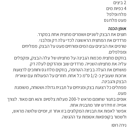
קול קורא ליצרנים חדשים – בקר / עיזים / כבשים
2 ביצים
4 כפיות מים
מכרזים
מלח ופלפל
מעט מלח גס
דרושים
אופן הכנה
זוכרים
חוצים את הבצק לשניים ושומרים מחצית אחת במקרר.
מרדדים את המחצית הראשונה לכדי עלה דק ומלבני.
צור קשר
טורפים את הביצים עם המים ומורחים מעט על הבצק. ממליחים
ומפלפלים.
בוזקים מחצית מכמות הגבינה על מחציתו של עלה הבצק, ומקפלים
חלב לכל המשפחה
עליה את מחציתו השנייה. מרדדים שוב ומהדקים לעלה דק.
מושחים את העלה בביצה הטרופה, בוזקים מלח גס וחותכים לרצועות
אוכלים בכיף
ארוכות שעוביין כ-1/2 ס"מ כל אחת. חוזרים על הפעולות עם שארית
הבצק והגבינה.
משקים תיירותיים
מפתלים כל רצועת בצק ומניחים על תבנית גדולה ושטוחה, משומנת
פעילויות ומערכים
מעט.
אופים בתנור שחומם מראש ל-200 מעלות צלסיוס. והוא חם מאוד. לצורך
סיפורי המשקים
אפייה זו תידרש יותר מתבנית אחת.
שעת סיפור
אפשר לאפות את תבניות המקלונים בזו אחר זו, יומיים שלושה מראש,
ולשמור בקופסאות אטומות עד ההגשה.
ראיונות
נירה רוסו
ערוץ היו-טיוב שלנו