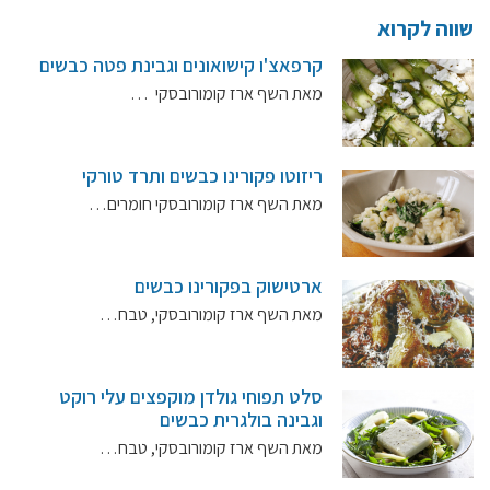
שווה לקרוא
קרנות מחקר
קרפאצ'ו קישואונים וגבינת פטה כבשים
מאת השף ארז קומורובסקי …
מידע מדעי על תזונה ובריאות
פרסומי מועצת החלב
ריזוטו פקורינו כבשים ותרד טורקי
סקירת מחקרים
מאת השף ארז קומורובסקי חומרים…
חלב ומוצריו
רכיבים תזונתיים
ארטישוק בפקורינו כבשים
חלב לכל גיל
מאת השף ארז קומורובסקי, טבח…
בריאות העצם
חלב וספורט
מיתוסים נפוצים
סלט תפוחי גולדן מוקפצים עלי רוקט
וגבינה בולגרית כבשים
אתר מקצועי לאנשי המקצוע
מאת השף ארז קומורובסקי, טבח…
מאמרים על חלב
וובינרים לאנשי מקצוע