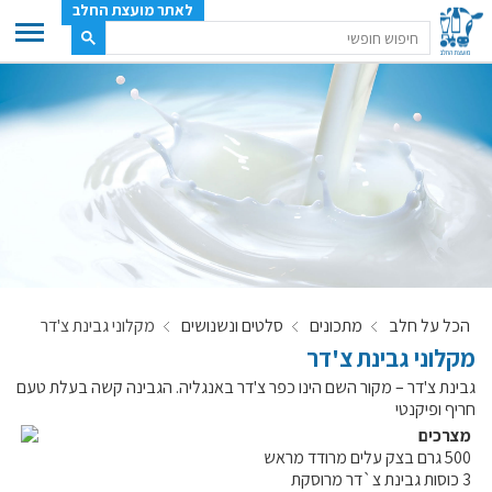
לאתר מועצת החלב
ענף החלב
מועצת החלב
משק החלב
תעשיית החלב
בטחון מזון
ענף החלב במספרים
הכל על חלב
מתכונים
סלטים ונשנושים
מקלוני גבינת צ'דר
רשימת המחלבות
מקלוני גבינת צ'דר
לאתר יצרני החלב
גבינת צ'דר – מקור השם הינו כפר צ'דר באנגליה. הגבינה קשה בעלת טעם
מחלקות המועצה, עיקרי עיסוקן
חריף ופיקנטי
מפת הרפתות, הדירים והמחלבות
מצרכים
500 גרם בצק עלים מרודד מראש
רשימת טלפונים – מועצת החלב
3 כוסות גבינת צ`דר מרוסקת