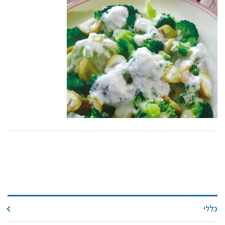
קול קורא ליצרנים חדשים – בקר / עיזים / כבשים
מכרזים
דרושים
זוכרים
צור קשר
חלב לכל המשפחה
אוכלים בכיף
משקים תיירותיים
פעילויות ומערכים
סיפורי המשקים
שעת סיפור
ראיונות
כללי
ערוץ היו-טיוב שלנו