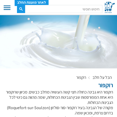
לאתר מועצת החלב
ענף החלב
מועצת החלב
משק החלב
תעשיית החלב
בטחון מזון
ענף החלב במספרים
הכל על חלב
רוֹקְפוֹר
רשימת המחלבות
רוֹקְפוֹר
לאתר יצרני החלב
רוקפור היא גבינה כחולה חצי קשה העשויה מחלב כבשים. מכיוון שרוקפור
מחלקות המועצה, עיקרי עיסוקן
היא אחת המפורסמות שבין הגבינות הכחולות, שמה מהווה גם כינוי לכל
הגבינות הכחולות.
מפת הרפתות, הדירים והמחלבות
מקורה של הגבינה בעיר רוקפור-סור-סולזון (Roquefort-sur-Soulzon)
רשימת טלפונים – מועצת החלב
בדרום צרפת, ומכאן שמה.