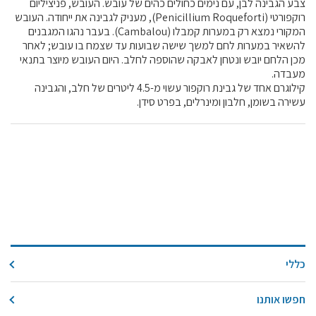
צבע הגבינה לבן, עם נימים כחולים כהים של עובש. העובש, פניציליום
קול קורא ליצרנים חדשים – בקר / עיזים / כבשים
רוקפורטי (Penicillium Roqueforti), מעניק לגבינה את ייחודה. העובש
המקורי נמצא רק במערות קמבלו (Cambalou). בעבר נהגו המגבנים
מכרזים
להשאיר במערות לחם למשך שישה שבועות עד שצמח בו עובש; לאחר
דרושים
מכן הלחם יובש ונטחן לאבקה שהוספה לחלב. היום העובש מיוצר בתנאי
מעבדה.
זוכרים
קילוגרם אחד של גבינת רוקפור עשוי מ-4.5 ליטרים של חלב, והגבינה
צור קשר
עשירה בשומן, חלבון ומינרלים, בפרט סידן.
חלב לכל המשפחה
אוכלים בכיף
משקים תיירותיים
פעילויות ומערכים
סיפורי המשקים
שעת סיפור
כללי
ראיונות
חפשו אותנו
ערוץ היו-טיוב שלנו