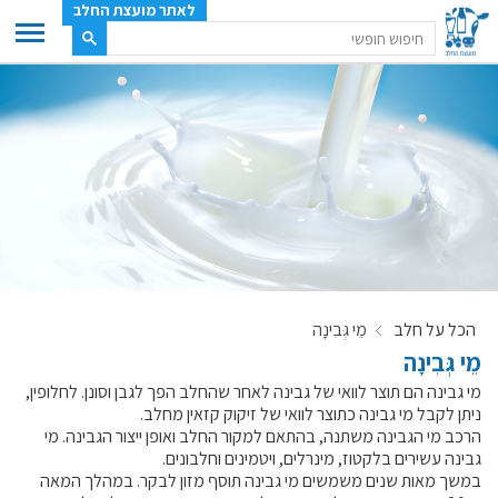
לאתר מועצת החלב
ענף החלב
מועצת החלב
משק החלב
תעשיית החלב
בטחון מזון
ענף החלב במספרים
הכל על חלב
מֵי גְּבִינָה
רשימת המחלבות
מֵי גְּבִינָה
לאתר יצרני החלב
מי גבינה הם תוצר לוואי של גבינה לאחר שהחלב הפך לגבן וסונן. לחלופין,
מחלקות המועצה, עיקרי עיסוקן
ניתן לקבל מי גבינה כתוצר לוואי של זיקוק קזאין מחלב.
הרכב מי הגבינה משתנה, בהתאם למקור החלב ואופן ייצור הגבינה. מי
מפת הרפתות, הדירים והמחלבות
גבינה עשירים בלקטוז, מינרלים, ויטמינים וחלבונים.
רשימת טלפונים – מועצת החלב
במשך מאות שנים משמשים מי גבינה תוסף מזון לבקר. במהלך המאה