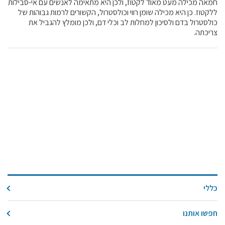
חמאה מכילה מעט מאוד לקטוז, ולכן היא מתאימה לאנשים עם אי-סבילות
קול קורא ליצרנים חדשים – בקר / עיזים / כבשים
ללקטוז. כן היא מכילה שומן רווי וכולסטרול, הקשורים לרמות גבוהות של
כולסטרול בדם ולסיכון למחלות לב וכלי דם, ולכן מומלץ להגביל את
מכרזים
צריכתה.
דרושים
זוכרים
צור קשר
חלב לכל המשפחה
אוכלים בכיף
משקים תיירותיים
פעילויות ומערכים
סיפורי המשקים
שעת סיפור
כללי
ראיונות
חפשו אותנו
ערוץ היו-טיוב שלנו