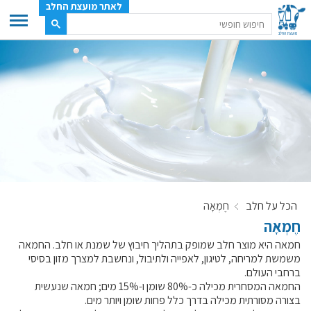
לאתר מועצת החלב
ענף החלב
מועצת החלב
משק החלב
תעשיית החלב
בטחון מזון
ענף החלב במספרים
הכל על חלב
חֶמְאָה
רשימת המחלבות
חֶמְאָה
לאתר יצרני החלב
חמאה היא מוצר חלב שמופק בתהליך חיבוץ של שמנת או חלב. החמאה
מחלקות המועצה, עיקרי עיסוקן
משמשת למריחה, לטיגון, לאפייה ולתיבול, ונחשבת למצרך מזון בסיסי
ברחבי העולם.
מפת הרפתות, הדירים והמחלבות
החמאה המסחרית מכילה כ-80% שומן ו-15% מים; חמאה שנעשית
רשימת טלפונים – מועצת החלב
בצורה מסורתית מכילה בדרך כלל פחות שומן ויותר מים.