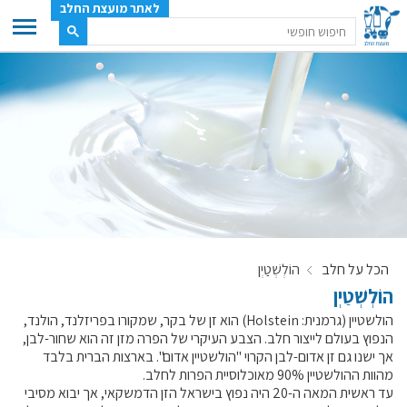
לאתר מועצת החלב
ענף החלב
מועצת החלב
משק החלב
תעשיית החלב
בטחון מזון
ענף החלב במספרים
הכל על חלב
הוֹלְשְׁטַיְן
רשימת המחלבות
הוֹלְשְׁטַיְן
לאתר יצרני החלב
הולשטיין (גרמנית: Holstein) הוא זן של בקר, שמקורו בפריזלנד, הולנד,
מחלקות המועצה, עיקרי עיסוקן
הנפוץ בעולם לייצור חלב. הצבע העיקרי של הפרה מזן זה הוא שחור-לבן,
אך ישנו גם זן אדום-לבן הקרוי "הולשטיין אדום". בארצות הברית בלבד
מפת הרפתות, הדירים והמחלבות
מהוות ההולשטיין 90% מאוכלוסיית הפרות לחלב.
רשימת טלפונים – מועצת החלב
עד ראשית המאה ה-20 היה נפוץ בישראל הזן הדמשקאי, אך יבוא מסיבי