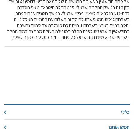
של פרות הולשטיין בעשורים הראשונים של המאה הביא לדומיננטיות של
קול קורא ליצרנים חדשים – בקר / עיזים / כבשים
הזן הזה במשק החלב הישראלי. פרת החלב הישראלית אף הוגדרה
כתת-גזע הנקרא 'הולשטיין פריזי ישראלי'. במשך השנים עברו הפרות
מכרזים
השבחה גנטית המאפשרת להן לחיות בשלום עם התנאים האקלימיים
דרושים
והסביבתיים בארץ. השבחה זו הייתה כה מוצלחת עד שהיום נחשבת
ההולשטיין הישראלית לפרת החלב המובילה בעולם מבחינת כמות החלב
זוכרים
השנתית שהיא מייצרת. בישראל כל פרות החלב כמעט הן מזן הולשטיין.
צור קשר
חלב לכל המשפחה
אוכלים בכיף
משקים תיירותיים
פעילויות ומערכים
סיפורי המשקים
שעת סיפור
כללי
ראיונות
חפשו אותנו
ערוץ היו-טיוב שלנו