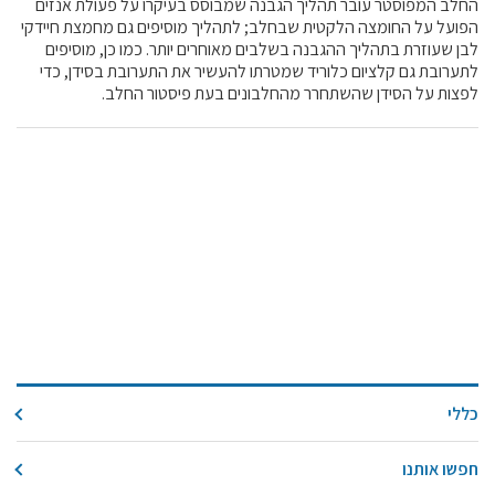
החלב המפוסטר עובר תהליך הגבנה שמבוסס בעיקרו על פעולת אנזים
קול קורא ליצרנים חדשים – בקר / עיזים / כבשים
הפועל על החומצה הלקטית שבחלב; לתהליך מוסיפים גם מחמצת חיידקי
לבן שעוזרת בתהליך ההגבנה בשלבים מאוחרים יותר. כמו כן, מוסיפים
מכרזים
לתערובת גם קלציום כלוריד שמטרתו להעשיר את התערובת בסידן, כדי
דרושים
לפצות על הסידן שהשתחרר מהחלבונים בעת פיסטור החלב.
זוכרים
צור קשר
חלב לכל המשפחה
אוכלים בכיף
משקים תיירותיים
פעילויות ומערכים
סיפורי המשקים
שעת סיפור
כללי
ראיונות
חפשו אותנו
ערוץ היו-טיוב שלנו