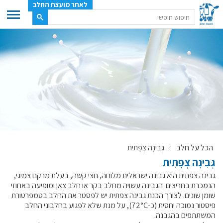
לאתר מועצת החלב
ענף החלב
מועצת החלב
משק החלב
תעשיית החלב
בטחון מזון
ענף החלב במספרים
הכל על חלב
גְּבִינָה צְפָתִית
רשימת המחלבות
גְּבִינָה צְפָתִית
לאתר יצרני החלב
גבינה צפתית היא גבינה ישראלית מלוחה, חצי קשה, בעלת מרקם צמיגי,
מחלקות המועצה, עיקרי עיסוקן
הנמכרת בחריצים. הגבינה עשויה מחלב בקר או חלב צאן ומופיעה באחוזי
שומן שונים. לצורך הכנת גבינה צפתית יש לפסטר את החלב בטמפרטורת
מפת הרפתות, הדירים והמחלבות
פיסטור נמוכה יחסית (כ-72°C), על מנת שלא לפגוע בחלבוני החלב
רשימת טלפונים – מועצת החלב
המשתתפים בהגבנה.