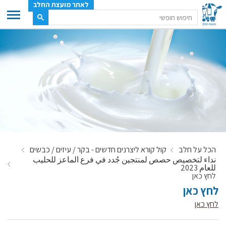
לאתר מועצת החלב
ענף החלב
מועצת החלב
משק החלב
תעשיית החלב
בטחון מזון
ענף החלב במספרים
הכל על חלב
קול קורא ליצרנים חדשים - בקר / עיזים / כבשים
רשימת המחלבות
نداء لتخصيص حصص لمنتجين جُدد في فرع الماعز للحليب
للعام 2023
לאתר יצרני החלב
לחץ כאן
מחלקות המועצה, עיקרי עיסוקן
לחץ כאן
מפת הרפתות, הדירים והמחלבות
לחץ כאן
רשימת טלפונים – מועצת החלב