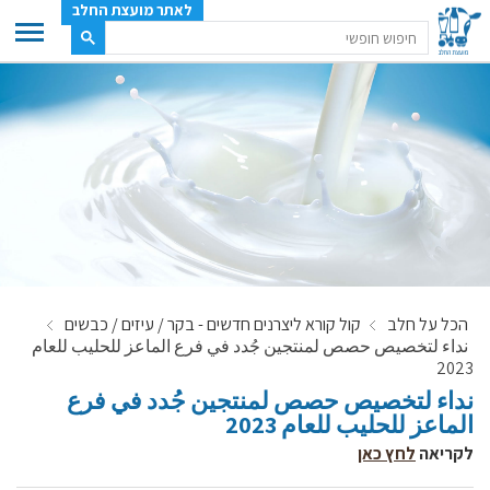
לאתר מועצת החלב
ענף החלב
מועצת החלב
משק החלב
תעשיית החלב
בטחון מזון
ענף החלב במספרים
הכל על חלב
קול קורא ליצרנים חדשים - בקר / עיזים / כבשים
רשימת המחלבות
نداء لتخصيص حصص لمنتجين جُدد في فرع الماعز للحليب للعام
לאתר יצרני החלב
2023
نداء لتخصيص حصص لمنتجين جُدد في فرع
מחלקות המועצה, עיקרי עיסוקן
الماعز للحليب للعام 2023
מפת הרפתות, הדירים והמחלבות
לקריאה
לחץ כאן
רשימת טלפונים – מועצת החלב