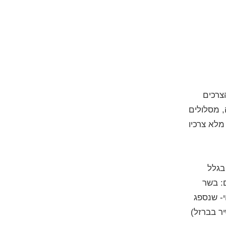
צרכים
 מסלולים
מלא צרכיו
בגלל
: בשר
י- שנספג
ר בברזל)