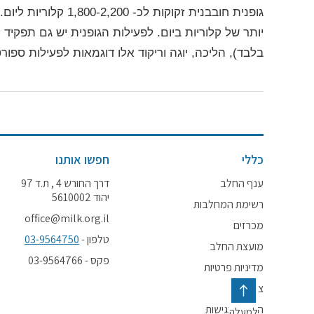
גופנית חובבנית זקוק
יותר של קלוריות ביום.
לפעילות הגופנית יש גם תפקיד
בלבד), הליכה, יוגה וריקוד אלו דוגמאות לפעילות ספ
כללי
חפשו אותנו
ענף החלב
דרך החורש 4 , ת.ד 97
יהוד 5610002
רשימת המחלבות
office@milk.org.il
מכרזים
טלפון -
03-9564750
מועצת החלב
פקס - 03-9564766
מדיניות פרטיות
צור קשר
הצהרת נגישות
למעלה