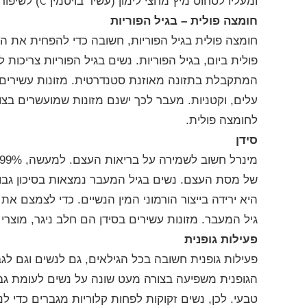
C
ומעליו לסחוט מיץ מחצי לימון (עשיר בויטמין
) לשיפור
חומצה פולית – בגיל הפוריות
המתקבלת בתזונה מאוזנת סטנדרטית.
מזונות עשירים
עלים, וקטניות.
מעבר לכך ישנם מזונות שמועשרים בצור
לחומצה פולית.
סידן
מינרל חשוב לשמירה על בריאות העצם. למעשה, 99% מהסידן בגופנו מצוי בעצמות.
של מסת העצם. נשים בגיל המעבר נמצאות בסיכון גבוה
היא ירידה בייצור הורמוני המין הנשיים.
כדי לצמצם את הס
גיל המעבר.
מזונות עשירים בסידן הם חלב ניגר, מוצרי ח
פעילות גופנית
פעילות גופנית חשובה בכל הגילאים, גם לנשים וגם לגב
הגופנית משפיעה בצורה מעט שונה על נשים לעומת גברי
טבעי. לכן, נשים זקוקות לפחות קלוריות מגברים כדי לנ