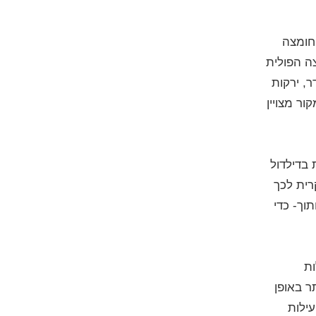
ות מדברות על 400 מיקרוגרם של חומצה
 מעבר לכמות החומצה הפולית
ר, ירקות
ר מצויין
בדילדול
רית לכך
וך- כדי
ות
ר באופן
עילות