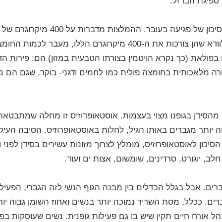
 ספיגת הברזל.
חומצה פולית בגיל הפוריות, חשובה כדי להפחית את הסיכון של פגיעה בעובר. ההמלצ
פולית ביום, בגיל הפוריות. נשים בגיל הפוריות צריכות לוודא שהן צורכות את ה-400 מיקרוגרם הללו,
 בפולאת (כך נקרא הויטמין בצורתו הטבעית במזון) הם: פירות הד
ה מלאכותית בחומצה פולית כמו לחמים ודגני- בוקר, שגם הם מקו
אוסטאופרוזיס זו מחלה שמתבטאת 
 יותר מגברים באותו הגיל, לחלות באוסטאופרוזיס. הסיבה העיק
יכון לאוסטאופרוזיס, מומלץ לצרוך מזונות עשירים בסידן לפני ות
לב, יוגורט, סרדינים, שומשום, אצות ים ועוד.
רים.
אבל בגלל הבדלים בין מבנה הגוף הנשי לזה הגברי, הפעיל
ם. ככלל, מסת השריר נמוכה יותר בנשים ואחוז השומן גבוה יות
הל אורח חיים תקין שיש בו גם פעילות גופנית. נשים שעוסקות בפ