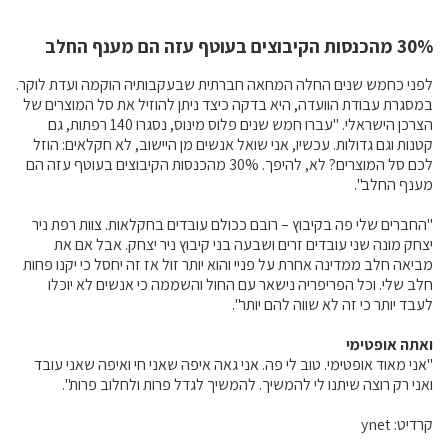
מידעונים
30% מהכנסות הקיבוצים בעוטף עזה הם מענף החלב
מחקרים
לפני כחמש שנים החלה המחאה חברתית שבעקבותיה הוקמה ועדת לוקר.
במסגרת עבודת הוועדה, היא בדקה כיצד ניתן להוזיל את סל המוצרים של
מתכונים
הצרכן הישראלי. "עברו חמש שנים פלוס מינוס, נסגרו 140 רפתות, גם
קטנות וגם גדולות. עכשיו, אני שואל אנשים מן היישוב, לא חקלאים: הוזל
לכם סל המוצרים? לא, להיפך. 30% מהכנסות הקיבוצים בעוטף עזה הם
מענף החלב".
"החברים שלי פה בקיבוץ – רובם ככולם עובדים בחקלאות. צוות רפת ניר
יצחק מונה שני עובדים זרים ושבעה בני קיבוץ ניר יצחק. אבל אם את
מביאה חלב ממדינה אחרת על פניי והוא יותר זול אז זה יחסל כי יקנו פחות
חלב שלי. וכל הפריפריה נישאר עם החול והשממה כי אנשים לא יוכלו
לעבד יותר כי זה לא שווה להם יותר".
ואתה אופטימי
"אני מאוד אופטימי. טוב לי פה. אני גאה איפה שאני חי ואיפה שאני עובד
ואני רק רוצה שיתנו לי להמשיך. להמשיך לגדל פרות ולחלוב פרות".
קרדיט: ynet