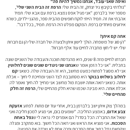
ואיפה שאני עובד, אנחנו נמשיך להיות פה"
קול קורא ליצרנים חדשים – בקר / עיזים / כבשים
"נולדתי בקיבוץ ניר יצחק, זה הבית שלי.
הרפת זה הבית השני שלי
",
מספר יאיר בלברמן. "אני מגיל אפס נמצא ברפת עם אבא שלי. תמיד
מכרזים
אהבתי את זה. תמיד הייתי לוקח חופשים מהבית ספר, מהגני ילדים, כשהיו
דרושים
אירועים מיוחדים ברפת. המקום מפלט היה הרפת. תמיד, בכל דבר".
זוכרים
אתה קם איתן?
צור קשר
"הן סוג של משפחה. הולך לישון איתן ולצערה של חברה שלי הן גם חברות
שלי. יש לי חוץ מחברה לחיים עוד אלף חברות".
חלב לכל המשפחה
חברתו לחיים מזה 8 שנים, היא מהנדסת תוכנה והעבודה של השניים שונה
בתכלית. "אני כל הזמן אומר ש
אנחנו שני ניגודים שונים שונים לחלוטין
.
אני לא מסוגל לפתוח כמעט מחשב, היא זה העבודה שלה. כשאני
קם
אוכלים בכיף
לחלוב בשלוש בבוקר
היא מסתובבת לצד השני ומחייכת לי חיוך – אכלת
משקים תיירותיים
אותה. כשאני רואה אותה יושבת מול מחשב אני מחייך לה חיוך ואומר לה:
אכלת אותה. היא מבינה שכמו שהיא חלק מהחיים שלי,
הרפת זה חלק
פעילויות ומערכים
מהחיים שלי
".
סיפורי המשקים
במהלך צוק איתן ישב בלברמן בבית, אחרי עוד יום מתוח. לפתע
אזעקת
שעת סיפור
צבע אדום
, באמצע החליבה. "שומעים בום, אני מגיע למכון חליבה ואני
ראיונות
שואל את החבר'ה: הכל בסדר? הם אומרים לי: נראה לי ש
נפל באחת
הסככות.
אני מוציא את הראש ואני רואה הכל חשוך. בוא מתקרב ומגלה
ערוץ היו-טיוב שלנו
שקסאם נפל בתוך אחת הסככות ופרה אחת לא שרדה את הפגיעה.