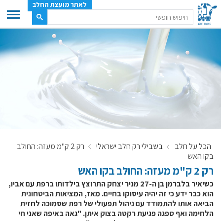
לאתר מועצת החלב
ענף החלב
מועצת החלב
משק החלב
תעשיית החלב
בטחון מזון
ענף החלב במספרים
הכל על חלב
בשבילי רק חלב ישראלי
רק 2 ק"מ מעזה: החולב
רשימת המחלבות
בקו האש
לאתר יצרני החלב
רק 2 ק"מ מעזה: החולב בקו האש
מחלקות המועצה, עיקרי עיסוקן
כשיאיר בלברמן בן ה-27 מניר יצחק התרוצץ בילדותו ברפת עם אביו,
הוא כבר ידע כי זה יהיה עיסוקו בחיים. מאז, המציאות הביטחונית
מפת הרפתות, הדירים והמחלבות
הביאה אותו להתמודד עם ניהול תפעולי של רפת שסמוכה לחזית
רשימת טלפונים – מועצת החלב
הלחימה ואף ספגה פגיעת רקטה בצוק איתן. "גאה באיפה שאני חי