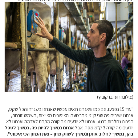
קרנות מחקר
מידע מדעי על תזונה ובריאות
פרסומי מועצת החלב
סקירת מחקרים
חלב ומוצריו
רכיבים תזונתיים
חלב לכל גיל
בריאות העצם
(צילום: רועי ברקוביץ)
חלב וספורט
מיתוסים נפוצים
"עוד 15 נפצעו. וגם כמו שאנחנו רואים עכשיו שאנחנו בשגרה והכל שקט,
אנחנו יושבים פה שני ק"מ מהרצועה. הציפורים מצייצות, השמש זורחת,
אתר מקצועי לאנשי המקצוע
הפרות נחלבות כרגע. אנחנו לא יודעים מה קורה מתחת לאדמה ואנחנו לא
מאמרים על חלב
יודעים מה קורה 3 ק"מ מפה. אבל
אנחנו נמשיך להיות פה, נמשיך לטפל
בהן, נמשיך לחלוב אותן ונמשיך לשווק מזון – ואת המזון הכי איכותי".
וובינרים לאנשי מקצוע