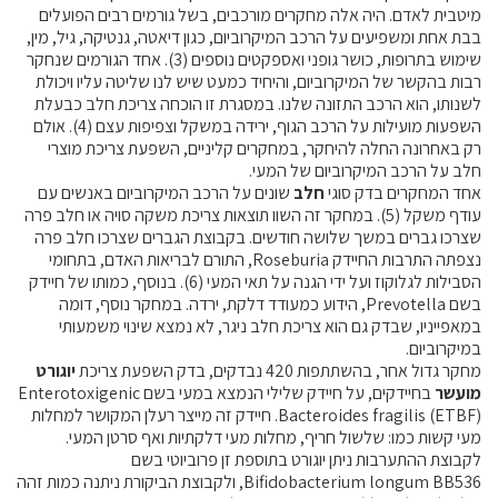
מיטבית לאדם. היה אלה מחקרים מורכבים, בשל גורמים רבים הפועלים
בבת אחת ומשפיעים על הרכב המיקרוביום, כגון דיאטה, גנטיקה, גיל, מין,
קרנות מחקר
שימוש בתרופות, כושר גופני ואספקטים נוספים (3). אחד הגורמים שנחקר
רבות בהקשר של המיקרוביום, והיחיד כמעט שיש לנו שליטה עליו ויכולת
לשנותו, הוא הרכב התזונה שלנו. במסגרת זו הוכחה צריכת חלב כבעלת
מידע מדעי על תזונה ובריאות
השפעות מועילות על הרכב הגוף, ירידה במשקל וצפיפות עצם (4). אולם
רק באחרונה החלה להיחקר, במחקרים קליניים, השפעת צריכת מוצרי
פרסומי מועצת החלב
חלב על הרכב המיקרוביום של המעי.
אחד המחקרים בדק סוגי
חלב
שונים על הרכב המיקרוביום באנשים עם
סקירת מחקרים
עודף משקל (5). במחקר זה השוו תוצאות צריכת משקה סויה או חלב פרה
חלב ומוצריו
שצרכו גברים במשך שלושה חודשים. בקבוצת הגברים שצרכו חלב פרה
נצפתה התרבות החיידק Roseburia, התורם לבריאות האדם, בתחומי
רכיבים תזונתיים
הסבילות לגלוקוז ועל ידי הגנה על תאי המעי (6). בנוסף, כמותו של חיידק
חלב לכל גיל
בשם Prevotella, הידוע כמעודד דלקת, ירדה. במחקר נוסף, דומה
במאפייניו, שבדק גם הוא צריכת חלב ניגר, לא נמצא שינוי משמעותי
בריאות העצם
במיקרוביום.
חלב וספורט
מחקר גדול אחר, בהשתתפות 420 נבדקים, בדק השפעת צריכת
יוגורט
מועשר
בחיידקים, על חיידק שלילי הנמצא במעי בשם Enterotoxigenic
מיתוסים נפוצים
Bacteroides fragilis (ETBF). חיידק זה מייצר רעלן המקושר למחלות
אתר מקצועי לאנשי המקצוע
מעי קשות כמו: שלשול חריף, מחלות מעי דלקתיות ואף סרטן המעי.
לקבוצת ההתערבות ניתן יוגורט בתוספת זן פרוביוטי בשם
מאמרים על חלב
Bifidobacterium longum BB536, ולקבוצת הביקורת ניתנה כמות זהה
וובינרים לאנשי מקצוע