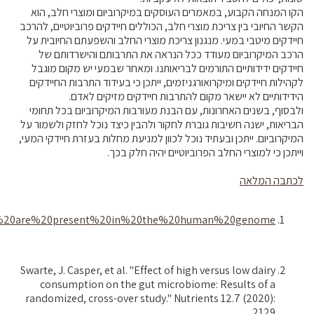
הקו המנחה הקבוע, במאמרים העוסקים במיקרוביום ומוצרי חלב, הוא
הקשר החיובי בין צריכת מוצרי חלב, הכוללים חיידקים פרוביוטיים, להרכב
חיידקים מיטבי במעי. מנגנון צריכת מוצרי החלב והשפעתם החיובית על
הרכב המיקרוביום מעודד ככל הנראה את התרבותם והישרדותם של
חיידקים ידידותיים התורמים לבריאותנו. ומאחר שבמעי יש מקום מוגבל
לקהילות חיידקים ומיקרואורגניזמים, ייתכן כי בעידוד התרבות החיידקים
הידידותיים לא יישאר מקום להתרבות חיידקים מזיקים לאדם.
ולבסוף, בשנים האחרונות, עם הבנת מעורבות המיקרוביום בכל תחומי
הבריאות, ישנה חשיבות גוברת לחקור ולהבין כיצד נוכל לחזק ולשמור על
המיקרוביום. ייתכן ובעתיד נוכל לכוון למניעת מחלות בעזרת חיידקי המעי,
וייתכן כי למוצרי החלב הפרוביוטיים יהיה חלק בכך.
לכתבה המלאה
han%20are%20present%20in%20the%20human%20genome
Swarte, J. Casper, et al. "Effect of high versus low dairy
consumption on the gut microbiome: Results of a
randomized, cross-over study." Nutrients 12.7 (2020):
2129.‏