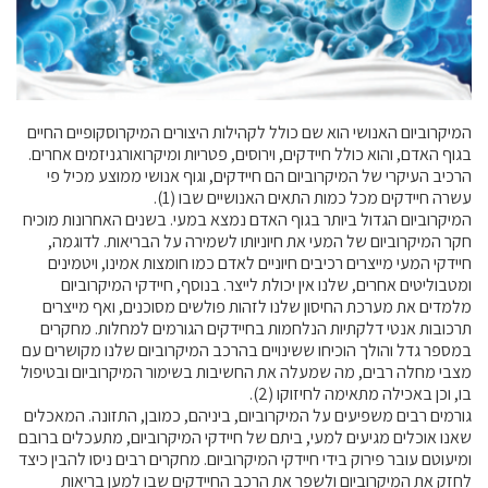
קול קורא ליצרנים חדשים – בקר / עיזים / כבשים
מכרזים
דרושים
זוכרים
המיקרוביום האנושי הוא שם כולל לקהילות היצורים המיקרוסקופיים החיים
צור קשר
בגוף האדם, והוא כולל חיידקים, וירוסים, פטריות ומיקרואורגניזמים אחרים.
הרכיב העיקרי של המיקרוביום הם חיידקים, וגוף אנושי ממוצע מכיל פי
עשרה חיידקים מכל כמות התאים האנושיים שבו (1).
חלב לכל המשפחה
המיקרוביום הגדול ביותר בגוף האדם נמצא במעי. בשנים האחרונות מוכיח
חקר המיקרוביום של המעי את חיוניותו לשמירה על הבריאות. לדוגמה,
חיידקי המעי מייצרים רכיבים חיוניים לאדם כמו חומצות אמינו, ויטמינים
אוכלים בכיף
ומטבוליטים אחרים, שלנו אין יכולת לייצר. בנוסף, חיידקי המיקרוביום
משקים תיירותיים
מלמדים את מערכת החיסון שלנו לזהות פולשים מסוכנים, ואף מייצרים
תרכובות אנטי דלקתיות הנלחמות בחיידקים הגורמים למחלות. מחקרים
פעילויות ומערכים
במספר גדל והולך הוכיחו ששינויים בהרכב המיקרוביום שלנו מקושרים עם
סיפורי המשקים
מצבי מחלה רבים, מה שמעלה את החשיבות בשימור המיקרוביום ובטיפול
בו, וכן באכילה מתאימה לחיזוקו (2).
שעת סיפור
גורמים רבים משפיעים על המיקרוביום, ביניהם, כמובן, התזונה. המאכלים
ראיונות
שאנו אוכלים מגיעים למעי, ביתם של חיידקי המיקרוביום, מתעכלים ברובם
ומיעוטם עובר פירוק בידי חיידקי המיקרוביום. מחקרים רבים ניסו להבין כיצד
ערוץ היו-טיוב שלנו
לחזק את המיקרוביום ולשפר את הרכב החיידקים שבו למען בריאות