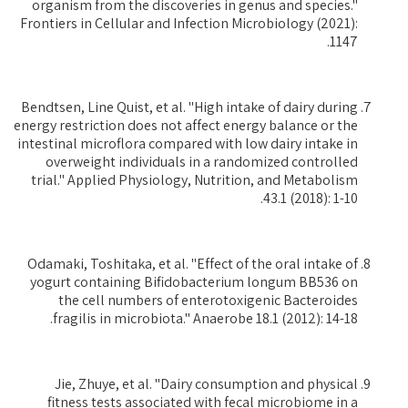
organism from the discoveries in genus and species."
Frontiers in Cellular and Infection Microbiology (2021):
1147.‏
Bendtsen, Line Quist, et al. "High intake of dairy during
energy restriction does not affect energy balance or the
intestinal microflora compared with low dairy intake in
overweight individuals in a randomized controlled
trial." Applied Physiology, Nutrition, and Metabolism
43.1 (2018): 1-10.‏
Odamaki, Toshitaka, et al. "Effect of the oral intake of
yogurt containing Bifidobacterium longum BB536 on
the cell numbers of enterotoxigenic Bacteroides
fragilis in microbiota." Anaerobe 18.1 (2012): 14-18.‏
Jie, Zhuye, et al. "Dairy consumption and physical
fitness tests associated with fecal microbiome in a