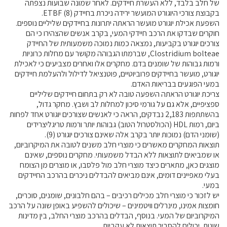
של חלב בלבד, ללא העשרת חיידקים. לאחר שמונה שבועות נצפתה
בקבוצת צורכי היוגורט המועשר ירידה ניכרת בחיידק ETBF (8).
מידעונים
השפעת אכילת יוגורט מועשר הראתה יתרונות בחיידקים שליליים נוספים.
מחקרים
חוקרים שבדקו את הרכב חיידקי המעי, בקרב אנשים שהצהירו כי הם
צורכים יוגורט בקביעות, נמצאה כמות נמוכה משמעותית של החיידק
Clostridium bolteae, שברמתו הגבוהה מקושר עם מחלות כרוניות
מתכונים
ורמות גבוהות של שומנים בדם. מחקרים אלו ואחרים מצביעים כי לאכילת
יוגורט, מועשר בחיידקים פרוביוטיים, פוטנציאל לדילול ולהעלמת חיידקים
במעי הפוגעים בבריאות האדם.
צריכת יוגורט הראתה השפעה טובה לא רק בתחום חיידקים שליליים
ספציפיים, אלא גם על גורמי סיכון למחלות לב ושבץ. מחקר גדול,
בהשתתפות 2,183 נבדקים, הראה כי לאנשים שצורכים יוגורט אחד לפחות
ביום, רמות HDL (הכולסטרול הטוב) גבוהות יותר ורמות טריגליצרידים
(שומני הדם) נמוכות יותר בקרב אלה שאינם צורכים יוגורט (9).
תוצאות המחקרים מאשרים כי מוצרי חלב משנים לטובה את המיקרוביום,
או שמביאים לתוצאות ללא הבדל משמעותי. מחקרים נוספים, שאינם
מוצגים כאן, מתארים כיצד מוצרי חלב מול פלסבו, או מוצרים מן הצומח
בעלי מאפיינים דומים, אינם מביאים להבדלים ניכרים בהרכב החיידקים
במעי.
יש לזכור כי מוצרי חלב מכילים רכיבים – בהם חלבונים, שומנים, סוכרים,
חומצות אמינו, מינרלים וויטמינים – שיכולים להשפיע באופן שונה על הרכב
המיקרוביום של המעי. בנוסף, הבדלים בהרכב מוצרי החלב, בין מדינות
שונות, יכולים להסביר תוצאות לא עקביות.