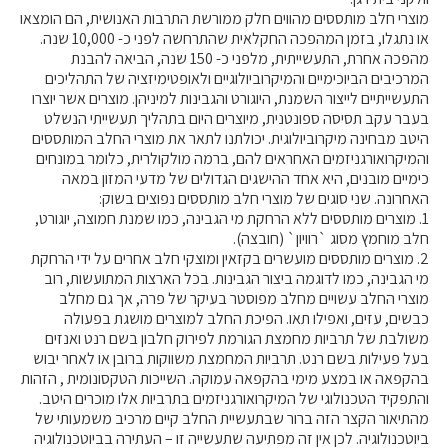
קול קורא ליצרנים חדשים – בקר / עיזים / כבשים
מוצרי חלב מותססים מהווים חלק ממורשת התרבות האנושית, הם הומצאו
או נתגלו, בזמן המהפכה החקלאית שהתרחשה לפני כ- 10,000 שנה.
מכרזים
מהפכה אחרת, התעשייתית, מלפני כ- 150 שנה, הביאה להבנת
דרושים
המרכיבים הביוכימיים והמיקרוביולוגיים ולאופטימיזציה של התהליכים
התעשייתיים לייצור השמנת, היוגורט והגבינות למיניהן. מוצרים אשר יוצרו
זוכרים
בעבר עקב תסיסה ספונטנית, מיוצרים היום בתהליך תעשייתי הנשלט
צור קשר
היטב מבחינה מיקרוביולוגית. יכולתנו לתאר את מוצרי החלב המותססים
והמיקרואורגניזמים האחראים להם, ברמה מולקולרית, כלומר במונחים
כימיים מובנים, היא אחד ההישגים הגדולים של מדעי המזון במאה
האחרונה. שני סוגים של מוצרי חלב מותססים נפוצים בשוק:
חלב לכל המשפחה
1. מוצרים מותססים ללא הרחקת מי הגבינה, כמו שמנת חמוצה, יוגורט,
חלב מוחמץ מסוג `רוויון` (חובצה).
אוכלים בכיף
2. מוצרים מותססים מועשרים בקזאין ומוצקי חלב אחרים על ידי הרחקת
מי הגבינה, כמו לדוגמה ביצור הגבינות. בכל הארצות המתועשות, רוב
משקים תיירותיים
מוצרי החלב עשויים מחלב מפוסטר בעיקר של פרה, אך גם מחלב
פעילויות ומערכים
כבשים, עזים, ואפילו תאו. הפיכת החלב למוצרים מושגת בפעולה
משולבת של תרביות מחמצת הגורמת לפירוק חלבון בשם רנט ואנזים
סיפורי המשקים
בעל פעילות בשם רנט. תרביות המחמצת משווקות ברובן או לאחר יבוש
שעת סיפור
בהקפאה או במצע מימי בהקפאה עמוקה. השייכות הטקסונומית , הזהות
והתפקיד הטכנולוגי של המיקרואורגניזמים בתרביות אלו מוכרים היטב.
ראיונות
מהתיאור הקצר הזה ברור שבתעשיית החלב קיים מרכיב משמעותי של
ערוץ היו-טיוב שלנו
ביוטכנולוגיה. לכן אין זה מפתיעה שתעשייה זו – העתירה בביוטכנולוגיה