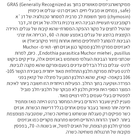
ממיקרואורגניזמים מאושרים בתוך GRAS (Generally Recognized as
מידעונים
safe) , צמחים או מבעלי חיים. האנזים רנט- עגלים או כימוזין
(chymosin) משך תשומת לב מרבית למסחור טכנולוגיה של דנ`א
מחקרים
רקומביננטי תעשיית הגבינה היא צרכנית גדולה של אנזים זה, דבר
שהטיל לחצים על מקור ההפקה המסורתי שהוא קיבות של עגלים. הירידה
הקיצונית בהיצע של עגלים באמצע שנות ה- 60 , הכריחה את יצרני
מתכונים
הגבינות להסתגל לתחליפים מחיות אחרות (חזיר מיקרוביאלי) או
לאנזימים מפרקי חלבון ממקור כגון אנזים חוץ- תאי מ- Muchor
,Endothia parasitica Muchor miehei , pusillus . כיום, למרות
שכחצי מיצור הגבינות העולמי משתמש באנזימים אלה, עדיין קיים ביקוש
לרנט- עגלים בגלל הבדלים עדינים בטעם ומרקם שהוא מקנה לגבינות.
לרנט פעילות מפרקת חלבון התחלתית מאוד ייחודית בשבירת הקשר 105-
106 בקאפה- קאזין, שהוא החלבון המגן על מיצלה של קזאין בפני
הפרדה ושקיעה בתוך החלב. הפעילות הייחודית הזו חשובה ביותר לאיכות
המוצר הסופי היות ופירוק חלבון לא מבוקר של חלבוני חלב מוביל
לפפטידים בעלי טעמים בלתי רצויים מאוד.
מעניין לציין שעבור היהודים בעיית המחסור ברנט הייתה מאז ומתמיד
חריפה יותר מאשר בעבור עמים אחרים בגלל דרישות הכשרות. אנזים
כשר מפיקים רק מעגלות שנשחטו בשחיטה כשרה, שמטבעה מצומצמת
ביותר. לאורך הדורות היהודיים חיפשו פתרונות מקוריים כמו אנזימים
מפרקי חלבון מן הצומח, של תאנים למשל, או בשנות ה- 70, בפפסין
מקיבות של תרנגולות משחיטה כשרה.