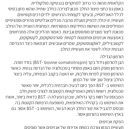
הקלאסית מהווה כר נרחב למחקרים בגנטיקה מולקולרית.
באופן גס כחצי מיצור החלב מכוון לצריכה כחלב שתייה שהוא מזון בסיסי
קרנות מחקר
לכלל האוכלוסייה, ובעיקר לקצותיה הרגישים: ילדים רכים וקשישים.
תעשייה זו יכולה להפיק תועלת מרובה מכלים אנליטיים מהירים וספציפיים
המחליפים את השיטות החיידקיות המסורתיות. המחצית השנייה של החלב
מידע מדעי על תזונה ובריאות
מכוונת ליצור מוצרים מותססים וגבינות. כאמור תהליכים אלה מתרחשים
באמצעות אנזימים ומחמצות לקטיות: סטרפטוקוקים, לקטוקוקים,
פרסומי מועצת החלב
לקטובציליים, לאוקונוסטוקים, שמרים ועובשים. דוגמאות כיצד ההנדסה
הגנטית יכולה לשפר את תעשיית החלב.
סקירת מחקרים
הורמון הגדילה
חלב ומוצריו
הגן להורמון גידול בקר (BST- bovine somatotropin) בודד וזוהה.
רכיבים תזונתיים
ההורמון מופק היום באופן מסחרי בטכנולוגיה של הנדסה גנטית. כאשר
ההורמון מוזרק לפרות חולבות, יש האצה בקצב הצמיחה, עליה ביצור
חלב לכל גיל
החלב וניצול טוב יותר של המזון.
בריאות העצם
השימוש ב- BST הפך כיום לבעיה חברתית כלכלית, יותר מאשר
טכנולוגית. רשויות החוק האמריקאיות הקשובות לצורכי משק חלב
חלב וספורט
המבוסס על חוות בקר גדולות, שבהן הפעלת ה- BST כדאית ביותר, אשרו
מיתוסים נפוצים
את השימוש בו. בקהילה האירופאית, משופעת הרפתות הקטנות בה
מנסים להגביל את יצור החלב ויבוא הבשר, השימוש ב- BST אסור. גם
אתר מקצועי לאנשי המקצוע
בארץ השימוש בהורמון אסור.
מאמרים על חלב
הפקת אנזימים
תעשיית המזון צורכת כמויות אדירות של אנזימים אשר מופקים
וובינרים לאנשי מקצוע