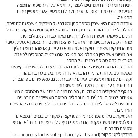
· יצירת חומרי ניחוח אופייניים למוצר, לדוגמא על ידי הפיכת החומצה
הציטרית הנמצאת באופן טבעי בחלב לדו אצטיל אשר מאפיין ניחוח
החמאה.
עובדה בולטת היא שרק מספר קטן ומוגדר של חיידקים משמשת לתסיסת
החלב. לאחרונה הוכח בטכניקות חדישות של טקסונומיה מולקולרית שכל
הזנים בשימוש תעשיית החלב רחוקים מאוד מבחינה אבולוציונית
מהחיידקים הפתוגניים. פרוש הדבר שהאנושות בררה באופן אנסטינקטיבי
את החיידקים שאינם מזיקים אלא דווקא מועילים, או שהתרחש תהליך
אבולוציוני אשר מיין במהלכו את המיקרואורגניזמים ההופכים לכאלה
הגורמים לתסיסה ספונטנית של החלב.
ההנדסה הגנטית עשויה להגדיל את המבחר מעבר לגנוטיפים הקיימים
ממקור טבעי. ההתקדמות הרבה אשר הושגה בשיבוט רב תפקודי,
וקטורים לפיתוח אמצעיים יעילים להעברת גנים, מאפשרים בפוטנציה,
בנית זנים בעלי תכונות מטבוליות משופרות.
בנוסף לתפקידים המטבוליים , תכונה חיונית ביותר של המחמצות היא
עמידות לנגיפים- פג`ים. היות ותהליכי תסיסה תעשייתיים מתבצעים
בתנאים לא סטריליים, ההדבקה בפג`ים מהווה לעיתים סיבה להכשלת
המחמצת.
הגנטיקאים גילו מספר אנזימי רסטריקציה מקודדים בגנים הנמצאים
בפלסמידים אשר מקנים הגנה מפני נגיף על ידי שבירת הדנ`א הנגיפי
ומניעת התרבותו.
חיידקי לקטוקוקוס (Lactococcus lactis subsp diacetylactis and