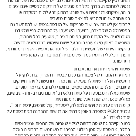
חשוב לציין שקיימת מידה של הסתייגות לגבי יישום טכנולוגיה של הנדסה
גנטית למחמצות. בדרך כלל המוטנטים של חיידקים לקטיים אינם יציבים
ביותר, ומיקרואורגניזמים אשר שובט בהם גן זר עלולים במוקדם או
במאוחר לשנותו ולהביא לתוצאה סופית מזערית.
לבסוף אין לשכוח שביישום טכניקות של הנדסה גנטית יש להתחשב גם
בפסיכולוגיה של הצרכן, רתיעתו והשפעתו על התחיקה. כפי שלמדנו
מטכנולוגיה של הקרנת מזון, תפיסת הציבור, מוטעית ככל שתהיה,
משפיעה באופן משמעותי ביותר על יישום ושימוש בטכנולוגיה חדשה.
בהקשר הייחודי של תעשיית החלב, יש לזכור את אופייה השמרני מסורתי ,
והערך הכלכלי היחסי הנמוך של מוצריה (נמוך בהרבה מתעשיית
התרופות).
שיטות זיהוי מהירות וערכות אבחון.
המודעות הגוברת של ציבור הצרכנים לבטיחות המזון, יוצרת לחץ על
התעשייה ועל הרשויות להפעיל שיטות מהירות ורגישות לזיהויי חיידקים
פתוגניים, רעלנים, ומזהמים כימיים, בחומרי גלם ובמוצרי מזון סופיים.
שיטות כאלה המבוססות על פיתוח גלאי דנ`א ונוגדנים רב- וחד- שבטיים,
מחליפים את השיטות האנליטיות המסורתיות.
קיימות היום ערכות לזיהוי סלמונלה, ליסטריה, קוליפורמים, ירסיניה וכו`.
טכניקת PCR משפרת באופן מדהים את רגישות ההבחנה המתבססת על
יסוד גלאי דנ`א.
כמו כן קיימת גם שיטה חדשה לגילויי שאריות של תרופות אנטיביוטיות
בחלב, מבוססת על סמן ביולוגי. הרפתנים משתמשים בתרופות כאלה
לריפוי זיהומי עטין, וחייבים להשמיד מיד את החלב שעקבות התרופה