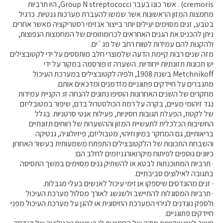
cremoris) . אשר כונו בעבר Group N streptococci, היו תרביות
מחמצות המזון הראשונות אשר שמשו להעברת מערכות גנטיות. כרגיל
בטבע, זנים מסוימים יעילים יותר בייצור אנזימי רסטריקציה מאשר אחרים.
ניתן להכניס את הגנים האחראים לכרומוזומים של המחמצות הנפוצות,
ולהקנות להם עמידות לטווח רחב של פג`ים.
מזה שנים רבות קיימת הדעה שלמוצרי חלב מותססים על ידי לקטובצילים
יש תכונות תזונתיות ייחודיות. השערה זו פורסמה במקור על ידי
Metchnikoff בשנת 1908, ולפיה לקטובצילים במערכת העיכול
מתגברים על חיידקים פתוגניים מזדמנים ומדכאים אותם.
מחקרים של השנים האחרונות הוסיפו נתונים להנחה זו: הקניית עמידות
נגד זיהומי מעיים, בקרה על רמת הכולסטרול בדם, שיפור במטובליזם
של לקטוז, הפעלת תגובות חסיניות, פעילות אנטי סרטניות. בגלל
החשיבות הכלכלית לתעשיית המזון וההשערות של רווחים תזונתיים
בריאותיים, גם המחקר במיון וזיהוי, מטבוליזם, פיזיולוגיה, גנטיקה
והשבחת התכונות של הלקטובצילים התפתח משמעותית בעשור האחרון.
כיוונים נוספים לפיתוח מיקרואורגניזמים לחלב הם:
· תרביות המתוכנתות לבטא או להשתיק גנים מסוימים במשך התסיסה
בתגובה לאילוצים סביבתיים.
· זנים מהונדסים שיספקו אנזימי עיכול לאנשים בעלי מגבלות.
· תרביות המסוגלות להתיישב ולשגשג לאורך מסלול מערכת העיכול
ולספק נוגדנים לגירוי המערכת החיסונית או להגן על מערכת העיכול מפני
חיידקים פתוגניים.