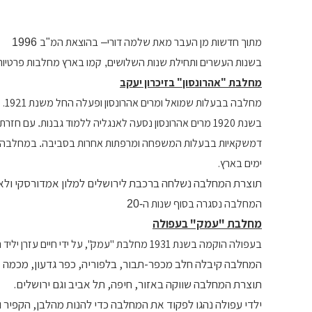
מתוך
חדשות
מן
העבר
מאת
שלמה
דורי
בהוצאת
המ
ב
1996
"
–
בשנות
העשרים
ותחילת
שנות
השלושים
קמו
בארץ
מחלבות
פרטיות
,
מחלבת
אהרונסון
בזיכרון יעקב
"
"
מחלבה בבעלות שמואל ומרים אהרונסון ופעלה החל משנת 1921.
בשנת 1920 מרים אהרונסון נסעה לאנגליה ללמוד גבנות
עם חזרתה
.
דמשקאיות בבעלות המשפחה ומרפתות אחרות בסביבה
במחלבה יצ
.
ימים בארץ.
תוצרת המחלבה נשלחה ברכבת לירושלים למלון אמדורסקי ולאר
המחלבה נסגרה בסוף שנות ה
-20
מחלבת "עמק" בעפולה
בעפולה הוקמה בשנת 1931 מחלבת "עמק", על ידי חיים עזרן יליד רוסיה, מחלבה מושקעת עם ציוד חדיש.
המחלבה קיבלה חלב מכפר-תבור, בלפוריה, כפר גדעון, מכמה 
תוצרת המחלבה שווקה באזור, חיפה, תל אביב וגם ירושלים.
ילדי עפולה נהגו לפקוד את המחלבה כדי להנות מהלבן, הקפיר 