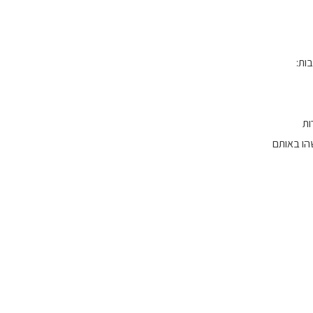
ות:
ות
הו באותם