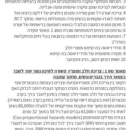
3 : הוכחות ממחקרי עוקבה פרוספקטיביים אינן תומכות בהנחיות התזונתיות
קול קורא ליצרנים חדשים – בקר / עיזים / כבשים
הנוכחיות לצריכת שומן: סיקרה שיטתית ומטה-אנליזה.
4: צריכת יוגורט דל שמן מורידה סמנים ביולוגיים של דלקת כרונית ושל
מכרזים
חשיפה לאנדו-טוקסינים בנשים פרה-מנופוזליות בריאות. מחקר RCT.
דרושים
5: סיכום מפגש הפסגה הגלובלי בנושא השפעות בריאותיות של יוגורט
6: גורמים סביבתיים להתפתחות סוכרת מסוג 1. מאמר סקירה
זוכרים
7: השפעות תזונתיות ועל גזי החממה בהוצאת בעלי חיים מהחקלאות
צור קשר
בארה"ב
8: מדדי דיאטה בת-קיימא ומוצרי חלב
9: סקירה סיסטמית של מדדי דיאטה בת-קיימא
חלב לכל המשפחה
10: תוויות המזון: הטוב, הרע והמכוער.
מאמר מס 1 : צריכת חלב ומוצריו קשורה לסיכון נמוך יותר לשבר
אוכלים בכיף
בצוואר הירך בגברים ונשים. מחקר עוקבה
משקים תיירותיים
הקשר בין צריכת חלב ומוצריו ומניעת שברים בעצמות במבוגרים שנוי
במחלוקת בספרות הרפואית. מטרת המחקר הנוכחי הייתה לבדוק האם
פעילויות ומערכים
צריכה גבוהה של חלב ומוצרי חלב קשורה בסיכון לשבר בירך בקרב
סיפורי המשקים
מבוגרים (זאת בעקבות דיווח קודם על עלייה בסיכון בקרב נשים בשוודיה).
נאספו נתונים מתוך שתי עוקבות אמריקאיות של למעלה מ80,000 נשים
שעת סיפור
לאחר גיל המעבר ו-43,000 גברים מעל גיל 50 במשך 32 שנים.
ראיונות
בעזרת מודלים סטטיסטים (Cox proportional hazards models)
חושב הסיכון היחסי (RR) לשבר בירך לכל כוס חלב שנצרכה או למוצרי
ערוץ היו-טיוב שלנו
חלב אחרים. הנתונים תוקננו לצריכת מזונות אחרים BMI, גובה, עישון,