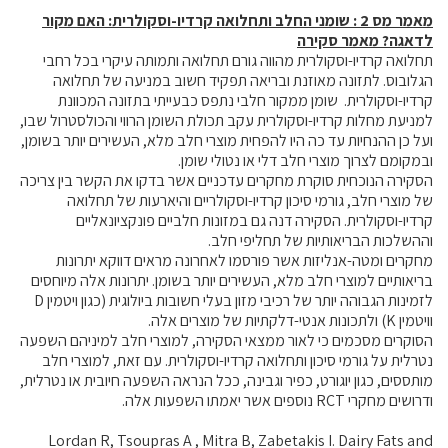
מאמר מס 2 : שומני החלב ותחלואה קרדיו-וסקולרית: האם מקור
מידעונים
לדאגה? מאמר סקירה
מחקרים
תחלואה קרדיו-וסקולרית מהווה גורם תחלואה ותמותה עיקרי בכל רחבי
הגלובוס. לתזונה מאוזנת ובריאה תפקיד חשוב במניעה של תחלואה
קרדיו-וסקולרית. שומן ממקור חלבי נתפס כבעייתי בתזונה המכוונת
מתכונים
למניעת מחלות קרדיו-וסקולרית עקב תכולת השומן הרווי והכולסטרול שבו,
ועל כן ההנחיות עד כה היו להפחית מוצרי חלב מלא, העשירים יותר בשומן,
ובמקומם לצרוך מוצרי חלב דלי או נטולי שומן.
הסקירה הנוכחית סוקרת מחקרים עדכניים אשר בדקו את הקשר בין צריכה
של מוצרי חלב, גורמי סיכון קרדיו-וסקולריים והיארעות של תחלואה
קרדיו-וסקולרית. הסקירה דנה גם במזונות חלביים פונקציונאליים
וההשלכות הבריאותיות של תחליפי חלב.
מחקרים ומטה-אנליזות אשר פורסמו לאחרונה מראים דווקא יתרונות
בריאותיים למוצרי חלב מלא, העשירים יותר בשומן. יתרונות אלה מיוחסים
לזמינות הגבוהה יותר של רכיבי מזון בעלי חשובות ביולוגית (כגון ויטמין D
וויטמין K) ולתכונות אנטי-דלקתיות של מוצרים אלה.
הסוקרים מסכמים כי לאור ממצאי הסקירה, למוצרי חלב למיניהם השפעה
נטרלית על גורמי סיכון ותחלואה קרדיו-וסקולרית. עם זאת, למוצרי חלב
מותססים, כגון יוגורט, כפיר וגבינה, ככל הנראה השפעה חיובית או נטרלית,
ודרושים מחקרי RCT נוספים אשר יאמתו השפעות אלה.
Lordan R, Tsoupras A , Mitra B, Zabetakis I. Dairy Fats and