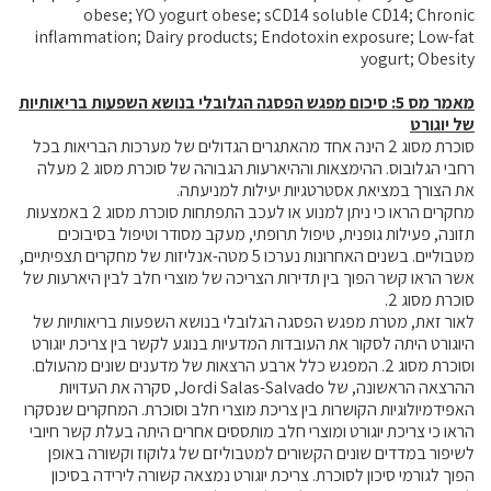
obese; YO yogurt obese; sCD14 soluble CD14; Chronic
inflammation; Dairy products; Endotoxin exposure; Low-fat
yogurt; Obesity
מאמר מס 5: סיכום מפגש הפסגה הגלובלי בנושא השפעות בריאותיות
של יוגורט
סוכרת מסוג 2 הינה אחד מהאתגרים הגדולים של מערכות הבריאות בכל
רחבי הגלובוס. ההימצאות וההיארעות הגבוהה של סוכרת מסוג 2 מעלה
את הצורך במציאת אסטרטגיות יעילות למניעתה.
מחקרים הראו כי ניתן למנוע או לעכב התפתחות סוכרת מסוג 2 באמצעות
תזונה, פעילות גופנית, טיפול תרופתי, מעקב מסודר וטיפול בסיבוכים
מטבוליים. בשנים האחרונות נערכו 5 מטה-אנליזות של מחקרים תצפיתיים,
אשר הראו קשר הפוך בין תדירות הצריכה של מוצרי חלב לבין היארעות של
סוכרת מסוג 2.
לאור זאת, מטרת מפגש הפסגה הגלובלי בנושא השפעות בריאותיות של
היוגורט היתה לסקור את העובדות המדעיות בנוגע לקשר בין צריכת יוגורט
וסוכרת מסוג 2. המפגש כלל ארבע הרצאות של מדענים שונים מהעולם.
ההרצאה הראשונה, של Jordi Salas-Salvado, סקרה את העדויות
האפידמיולוגיות הקושרות בין צריכת מוצרי חלב וסוכרת. המחקרים שנסקרו
הראו כי צריכת יוגורט ומוצרי חלב מותססים אחרים היתה בעלת קשר חיובי
לשיפור במדדים שונים הקשורים למטבוליזם של גלוקוז וקשורה באופן
הפוך לגורמי סיכון לסוכרת. צריכת יוגורט נמצאה קשורה לירידה בסיכון