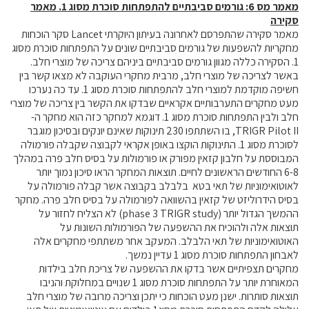
מאמר מס 6: גורמים סביבתיים להתפתחות סוכרת מסוג 1. מאמר
סקירה
מאמר סקירה שהתפרסם לאחרונה בעיתון היוקרתי Lancet סקר הוכחות
מחקריות להשפעות של גורמים סביבתיים שונים על התפתחות סוכרת מסוג
1. הסקירה כללה מגוון גורמים סביבתיים ביניהם צריכה של מוצרי חלב.
באשר לצריכה של מוצרי חלב, מרבית מחקרי העוקבה לא מצאו קשר בין
חשיפה מוקדמת למוצרי חלב להתפתחות סוכרת מסוג 1. עד כה נערכו
מעט מחקרים התערבותיים אקראיים שבדקו את הקשר בין צריכה של מוצרי
חלב ולבין התפתחות סוכרת מסוג 1. דוגמא למחקר כזה הוא מחקר ה-
TRIGR Pilot II, בו השתתפו 230 תינוקות שאינם יונקים ובסיכון מוגבר
לסוכרת מסוג 1. התינוקות הוקצו באופן אקראי לקבוצה שקבלה פורמולה
המבוססת על חלבון קזאין מפורק או פורמולות על בסיס חלב פרה במהלך
6-8 החודשים הראשונים לחיים. תוצאות המחקר הראו סיכון נמוך יותר
לאוטואימוניות של תאי בטא בלבלב בקבוצה אשר קבלה פורמולה על
בסיס הידרוליזט של קזאין בהשוואה לפורמולה על בסיס חלב פרה. מחקר
ההמשך הגדול יותר (phase 3 TRIGR study) לא הצליח לחזור על
תוצאות אלה ולהוכיח את ההשפעה של הפורמולות השונות על
האוטואימוניות של תאי הלבלב. המעקב אחר משתתפי מחקרים אלה
לאבחון התפתחות סוכרת מסוג 1 עדיין נמשך.
מחקרים תצפיתיים אשר בדקו את ההשפעה של צריכת חלב בילדות
המאוחרת יותר על התפתחות סוכרת מסוג 1 שנויים במחלוקת והניבו
תוצאות סותרות. ישנן מעט הוכחות כי יתכן וצריכה מרובה של מוצרי חלב