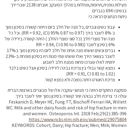
פעילות גופנית,תרופות,ומחלות.במהלך המעקב אובחנו 2138 שברי ירך
בנשים ו 694 בגברים.
קרנות מחקר
ניתוח הנתונים הראה כי:
עבור נשים וגברים ,כל מנה של חלב ביום הייתה קשורה בסיכון נמוך
מידע מדעי על תזונה ובריאות
ב 8% לשבר בירך (RR = 0.92, (CI) 95% 0.87 to 0.97). וכל כל
מנה של מוצרי חלב (כל סוגי מוצרי החלב ) היתה קשורה בירידה של
פרסומי מועצת החלב
6% בסיכון לשבר ((RR = 0.94, CI 0.90 to 0.98
גברים ונשים ששתו מנה אחת של חלב ליום היו בסיכון נמוך ב17%
סקירת מחקרים
לשבר בצוואר הירך ואלו ששתו שתי מנות היו בסיכון מופחת ב-23%
חלב ומוצריו
יחסית לאלו שצרכו פחות ממנת חלב לשבוע .
נמצא קשר גבולי בין צריכת גבינה לירידה בסיכון אצל נשים בלבד
רכיבים תזונתיים
(RR = 0.91, CI 0.81 to 1.02).
חלב לכל גיל
צריכת היוגורט היתה נמוכה ולא נמצא קשר.
בריאות העצם
מסקנת החוקרים היתה כי מנתוני עוקבה אלו של מבוגרים בארצות הברית
חלב וספורט
עולה כי צריכת חלב גבוהה יותר קשורה בסיכון נמוך יותר לשבר בירך.
Feskanich D, Meyer HE, Fung TT, Bischoff-Ferrari HA, Willett
מיתוסים נפוצים
WC. Milk and other dairy foods and risk of hip fracture in men
אתר מקצועי לאנשי המקצוע
and women. Osteoporos Int. 2018 Feb;29(2):385-396.
https://www.ncbi.nlm.nih.gov/pubmed/29075804
מאמרים על חלב
KEYWORDS: Cohort; Dairy; Hip fracture; Men; Milk; Women
וובינרים לאנשי מקצוע