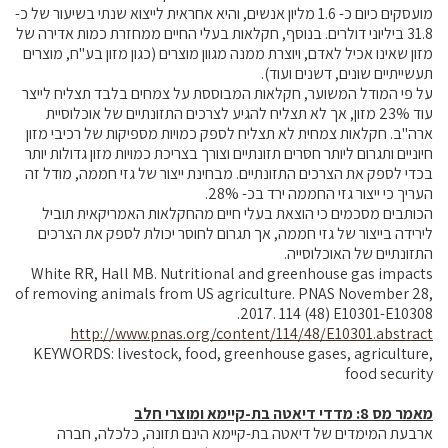
מועסקים כיום כ- 1.6 מליון אנשים, והיא אחראית לייצוא שנתי בשיעור של כ-
31.8 ביליוני דולרים. בנוסף, חקלאות בעלי החיים ממחזרת כמות אדירה של
מזון שאינו אכיל לאדם, ויוצרת ממנה מגוון מוצרים (כגון מזון בע"ח, מוצרים
תעשייתיים שונים, דשנים ועוד).
על פי המודל המשוער, חקלאות המבוססת על צמחים בלבד תצליח לייצר
עוד 23% מזון, אך לא תצליח להגיע לצרכים התזונתיים של אוכלוסיית
ארה"ב. חקלאות צמחית לא תצליח לספק כמויות מספיקות של רכיבי מזון
חיוניים ותגרום ליותר חסרים תזונתיים וצורך בצריכת כמויות מזון גדולות יותר
בכדי לספק את הצרכים התזונתיים. מבחינת ייצור של גזי חממה, מודל זה
העריך כי ייצור גזי החממה ירד בכ- 28%.
הכותבים מסכמים כי הוצאת בעלי חיים מהחקלאות האמריקאית תוביל
לירידה בייצור של גזי חממה, אך תגרום לחוסר יכולת לספק את הצרכים
התזונתיים של האוכלוסייה.
White RR, Hall MB. Nutritional and greenhouse gas impacts
of removing animals from US agriculture. PNAS November 28,
2017. 114 (48) E10301-E10308.
http://www.pnas.org/content/114/48/E10301.abstract
KEYWORDS: livestock, food, greenhouse gases, agriculture,
food security
מאמר מס 8: מדדי דיאטה בת-קיימא ומוצרי חלב
ארבעת המימדים של דיאטה בת-קיימא הינם תזונה, כלכלה, חברה