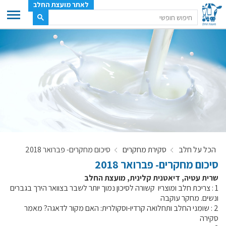
לאתר מועצת החלב
ענף החלב
מועצת החלב
משק החלב
תעשיית החלב
בטחון מזון
ענף החלב במספרים
הכל על חלב
סקירת מחקרים
סיכום מחקרים- פברואר 2018
רשימת המחלבות
סיכום מחקרים- פברואר 2018
לאתר יצרני החלב
שרית עטיה, דיאטנית קלינית, מועצת החלב
מחלקות המועצה, עיקרי עיסוקן
1 : צריכת חלב ומוצריו קשורה לסיכון נמוך יותר לשבר בצוואר הירך בגברים
ונשים. מחקר עוקבה
מפת הרפתות, הדירים והמחלבות
2 : שומני החלב ותחלואה קרדיו-וסקולרית: האם מקור לדאגה? מאמר
רשימת טלפונים – מועצת החלב
סקירה