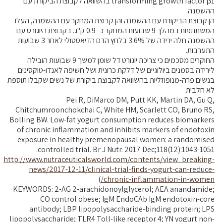
transforming growth factor β1 בהשוואה לקבוצת הביקורת עם
ההשמנה.
הן קבוצת הביקורת עם ההשמנה והן קבוצת המחקר עם ההשמנה, העלו
המשתתפות במהלך 9 שבועות המחקר כ- 0.9 ק"ג. בקבוצת היוגורט עם
ההשמנה חלה ירידה של 3.6% בלחץ הדם הדיאסטולי לאחר 3 שבועות
התערבות.
החוקרים מסכמים כי צריכת יוגורט דל שומן למשך 9 שבועות הובילה
לירידה בסמנים ביולוגיים של דלקת כרונית ושל חשיפה לאנדו-טוקסינים
בנשים פרה-מנופוזליות בהשוואה לקבוצת ביקורת של נשים שקבלו תוספת
לא חלבית.
Pei R, DiMarco DM, Putt KK, Martin DA, Gu Q,
Chitchumroonchokchai C, White HM, Scarlett CO, Bruno RS,
Bolling BW. Low-fat yogurt consumption reduces biomarkers
of chronic inflammation and inhibits markers of endotoxin
exposure in healthy premenopausal women: a randomised
controlled trial. Br J Nutr. 2017 Dec;118(12):1043-1051.
http://www.nutraceuticalsworld.com/contents/view_breaking-
news/2017-12-11/clinical-trial-finds-yogurt-can-reduce-
)
chronic-inflammation-in-women/
KEYWORDS: 2-AG 2-arachidonoylglycerol; AEA anandamide;
CO control obese; IgM EndoCAb IgM endotoxin-core
antibody; LBP lipopolysaccharide-binding protein; LPS
lipopolysaccharide; TLR4 Toll-like receptor 4; YN yogurt non-