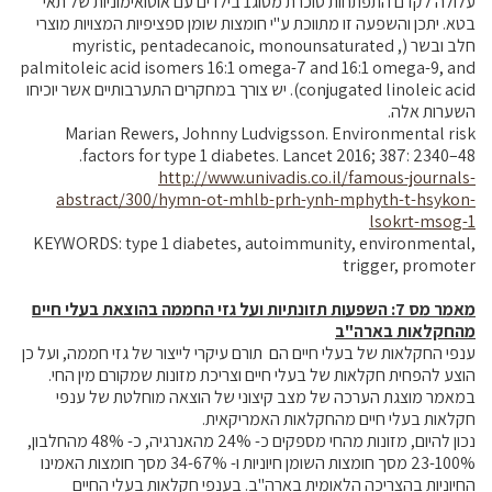
עלולה לקדם התפתחות סוכרת מסוג1 בילדים עם אוטואימוניות של תאי
בטא. יתכן והשפעה זו מתווכת ע"י חומצות שומן ספציפיות המצויות מוצרי
חלב ובשר (, myristic, pentadecanoic, monounsaturated
palmitoleic acid isomers 16:1 omega-7 and 16:1 omega-9, and
conjugated linoleic acid). יש צורך במחקרים התערבותיים אשר יוכיחו
השערות אלה.
Marian Rewers, Johnny Ludvigsson. Environmental risk
factors for type 1 diabetes. Lancet 2016; 387: 2340–48.
http://www.univadis.co.il/famous-journals-
abstract/300/hymn-ot-mhlb-prh-ynh-mphyth-t-hsykon-
lsokrt-msog-1
KEYWORDS: type 1 diabetes, autoimmunity, environmental,
trigger, promoter
מאמר מס 7: השפעות תזונתיות ועל גזי החממה בהוצאת בעלי חיים
מהחקלאות בארה"ב
ענפי החקלאות של בעלי חיים הם תורם עיקרי לייצור של גזי חממה, ועל כן
הוצע להפחית חקלאות של בעלי חיים וצריכת מזונות שמקורם מין החי.
במאמר מוצגת הערכה של מצב קיצוני של הוצאה מוחלטת של ענפי
חקלאות בעלי חיים מהחקלאות האמריקאית.
נכון להיום, מזונות מהחי מספקים כ- 24% מהאנרגיה, כ- 48% מהחלבון,
23-100% מסך חומצות השומן חיוניות ו- 34-67% מסך חומצות האמינו
החיוניות בהצריכה הלאומית בארה"ב. בענפי חקלאות בעלי החיים