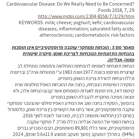
Cardiovascular Disease: Do We Really Need to Be Concerned?
Foods 2018, 7, 29.
http://www.mdpi.com/2304-8158/7/3/29/htm
KEYWORDS: milk; cheese; yoghurt; kefir; cardiovascular
diseases; inflammation; saturated fatty acids;
atherosclerosis; cardiometabolic risk factors.
מאמר מס 3 : הוכחות ממחקרי עוקבה פרוספקטיביים אינן תומכות
בהנחיות התזונתיות הנוכחיות לצריכת שומן: סיקרה שיטתית
ומטה-אנליזה.
הנחיות תזונתיות לאומיות להפחתת התחלואה והתמותה ממחלת לב
קורונרית פורסמו בשנת 1977 ושנת 1983 ע"י ממשלות ארה"ב ובריטניה
וכללו הנחיות להורדת צריכת השומן בתפריט.
הסקירה השיטתית הנוכחית, בחנה את ההוכחות האפידמיולוגיות שהיו
קיימות דאז, והיו זמינות לוועדות המומחים אשר קבעו הנחיות אלה, ולא
מצאה תמיכה מחקרית להגבלת השומן בתפריט.
בהמשך, הסקירה בחנה שוב את המידע האפידמיולוגי שהצטבר ממחקרי
עוקבה פרוספקטיביים, אשר בחנו את הקשרים בין צריכת שומן, כולסטרול
בסרום לבין תחלואה ותמותה לבבית, מאז ועד לשנת לסוף 2016.
בניתוח הסופי של המטה אנליזה נכללו סה"כ 7 מחקרי עוקבה
פרוספקטיביים, אשר כללו 89,801 משתתפים, רובם המכריע גברים
(94%). במהלך המעקב (משך מעקב ממוצע 5.6±11.9 שנים), 2024