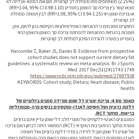
(2.25%) משתתפים מתו ממחלת לב קורונרית. תוצאות המטא-אנליזה לא
מצאו קשר בין צריכת סך השומן בתפריט (RR=1.04, 95% CI 0.98-1.10)
או צריכת שומן רווי (RR=1.08, 95% CI 0.94-1.25) לבין תמותה ממחלת
לב קורונרית.
החוקרים מסכמים כי ההוכחות האפידמיולוגיות הקיימות נכון להיום, אינן
תומכות בהנחיות התזונתיות להפחתת צריכת סך השומן והשומן הרווי
בתפריט במטרה להורדת הסיכון למחלות לב קורונריות.
Harcombe Z, Baker JS, Davies B. Evidence from prospective
cohort studies does not support current dietary fat
guidelines: a systematic review an meta-analysis. Br J Sports
Med. 2017 Dec;51(24):1743-1749.
https://www.ncbi.nlm.nih.gov/pubmed/27697938
KEYWORDS: Cohort study; Dietary; Heart disease; Public
health
מאמר מס
4
: צריכת יוגורט דל שומן מורידה סמנים ביולוגיים של
דלקת כרונית ושל חשיפה לאנדו-טוקסינים בנשים פרה-מנופוזליות
בריאות. מחקר
RCT
.
המנגנונים האנטי-דלקתיים של מוצרי חלב דלי שומן עדיין אינם ברורים.
מטרת מחקר ההתערבות האקראי (RCT) המתואר היתה לבחון האם צריכה
של יוגורט דל שומן תוביל לירידה במדדי דלקת כרוניים ושל חשיפה
לאנדו-טוקסינים בנשים. למחקר גויסו נשים בריאות פרה-מנפוזליות בשתי