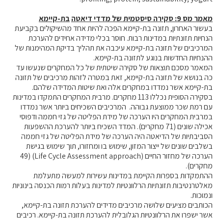
מאמר מס
9
: סקירה סיסטמית של מדדי דיאטה
בת-קיימא
בעשור האחרון, תזונה בת-קיימא הפכה להיות אחד מהשיקולים בקביעת
הנחיות תזונתיות במדינות רבות. חוסר בכלי מדידה אחידים להערכת
המרכיבים של תזונה בת-קיימא עיכבה את תהליך בדיקת המהימנות של
ההנחיות החדשות בנוגע לתזונה בת-קיימא.
המאמר מסכם תוצאות של סקירה שיטתית של כל המחקרים שנעשו עד
כה בנושא של תזונה בת-קיימא, זאת במטרה לזהות מרכיבים של תזונה
בת-קיימא אשר נמדדו במחקרים אלה ואת שיטות המדידה שלהם.
בסקירה הסופית נכללו 113 מחקרים. מרבית המחקרים התמקדו במדינות
עם רמת שכר ממוצעת גבוהה. המרכיבים השכיחים ביותר אשר נמדדו
במרבית המחקרים היו הערכה של מידת הפליטה של גזי חממה ודפוסי
אכילה שונים (71 מחקרים). המדד השכיח ביותר להערכת ההשפעות
הסביבתיות של הדיאטה היה הערכה של מידת הפליטה של גזי חממה
בשלבים שונים של ייצור המזון, שימוש בו ומחזורו, תוך שימוש בגישת
הערכה של מחזור החיים (Life Cycle Assessment approach) (49
מחקרים).
ההתמקדות בספרות הקיימת במדינות עשירות למעשה מתעלמת
מאלטרנטיבות תזונתיות הרלוונטיות למדינות בעלות רמות הכנסה בינוניות
ונמוכות.
הכותבים מציעים שלושה מרכיבים מדידים להערכת תזונה בת-קיימא,
אשר ישפרו את הרלוונטיות הגלובלית להערכת תזונה בת-קיימא. רכיבים