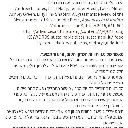
אלה כוללים סביבה, בריאות והשפעות חברתיות.
Andrew D Jones, Lesli Hoey, Jennifer Blesh, Laura Miller,
Ashley Green, Lilly Fink Shapiro. A Systematic Review of the
Measurement of Sustainable Diets,
Advances in Nutrition
,
Volume 7, Issue 4, 1 July 2016, 641–664.
http://advances.nutrition.org/content/7/4/641.long
KEYWORDS: sustainable diets, sustainability, food
systems, dietary patterns, dietary guidelines.
מאמר מס
10
: תוויות המזון: הטוב, הרע והמכוער.
הצרכנים כיום חשופים יותר ויותר לתוויות מזון המציינות היבטים שונים של
אופן ייצור המזון. לאחרונה ה- FDA יצא בהמלצה להפוך חלק מהתוויות
הללו למנדטוריות.
המאמר סוקר את הספרות בתחום של תוויות המזון, ודן בהיבטים החיוביים
והשליליים של התהליך.
ההיבטים החיוביים בתוויות המזון, כאשר התהליך נעשה תחת פיקוח
ממשלתי נטרלי, תוויות המזון יכולות להוות אמצעי יעיל לגשר על פערי
המידע בין היצרנים לצרכנים ולהגדיל את האמון בקרב הצרכנים, וכך
להועיל הן ליצרנים והם לצרכנים.
היבט שלילי אפשרי בתוויות המזון הוא שהצרכנים יכולים לפרש לא נכון את
הכתוב על התוויות, דבר שעשוי להשפיע בצורה לא רצויה על הרגלי צריכת
המזון שלהם.