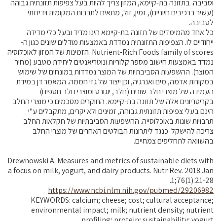
וסביבה. בתזונה בת-קיימא, המזון צריך להיות בעל צפיפות תזונתית גבוהה
(עשיר ברכיבים חיוניים), זמין, זול, מתאים לתרבות המקומית וידידותי
לסביבה.
כל אחד מהמימדים של תזונה בת-קיימא הינו מדיד ובעל כלי מדידה
ייחודיים לו. הצפיפות התזונתית נמדדת באמצעות מודלים שונים כגון ה-
Nutrient-Rich Foods family of scores. הזמינות של המזון לאוכלוסיה
נמדד באמצעות חישוב מספר קלוריות ונוטריאנטים ליחידת מטבע (מחיר
המוצר). ההשפעות הסביבתיות של המוצר נמדדות במונחים של שימוש
במקורות אדמה, מים ואנרגיה, וכן ייצור של גזי חממה. המאמר דן במידת
העמידה של מוצרי חלב שונים (חלב, יוגורט ומוצרי חלב נוספים)
בקריטריונים אלה של תזונה בת-קיימא. החוקרים מסכמים כי מוצרי החלב
הינם בעלי צפיפות תזונתית גבוהה, זמינים ולא יקרים, מתקבלים ע"י
תרבויות שונות באוכלוסייה. ההשפעות הסביבתיות של חקלאות החלב
צריכה להישקל כנגד ליתרונות הבולטים האחרים של מוצרי החלב
בהשוואה לתחליפים צמחיים.
Drewnowski A. Measures and metrics of sustainable diets with
a focus on milk, yogurt, and dairy products. Nutr Rev. 2018 Jan
1;76(1):21-28.
https://www.ncbi.nlm.nih.gov/pubmed/29206982
KEYWORDS: calcium; cheese; cost; cultural acceptance;
environmental impact; milk; nutrient density; nutrient
profiling; protein; sustainability; yogurt.