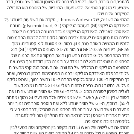
להתפתחות סוכרת באופן בלתי תלוי בתכולת השומן והסוכר שביוגורט, דבר
שמציע כי מנגנון פוטנציאלי להשפעותיו החיוביות של היוגורט הוא התכולה
המיקרוביאלית שלו.
ההרצאה השנייה, של Thomas Wolever, סקרה את השפעות היוגורט על
האינדקס הגליקמי (GI) העומס הגליקמי (glycemic load, GL) ותגובת
האינסולין לאכילה. האינדקס הגליקמי מוגדר בתגובה הגליקמית לאחר
צריכת מנת מזון מסוים לעומת צריכת כמות גלוקוז זהה לכמות הפחמימות
הזמינות המצויה באותה מנת מזון. רמות GI מסווגות ל-3 קטגוריות: נמוך
GI<55, בינוניות 55<GI<70 וגבוהות GI>70. העומס הגליקמי (GL) הוא
מדד המתבסס על GI הלוקח בחשבון גם את המקור וגם את הכמות של
הפחמימות שנצרכו והוא לרוב נמדד עבור מנת מזון בודדת וכך מייצג את
ההשפעה הגליקמית הכללית של התזונה. את העומס הגליקמי מחשבים
על ידי הכפלת האינדקס הגליקמי בכמות הפחמימות במזון בגרמים, ואחר
כך מחלקים ב- 100. עומס גליקמי מתחת ל- 10 נחשב נמוך, ועומס גליקמי
מעל 20 נחשב גבוה. צריכת מזונות בעלי GI ו-GL גבוהים נמצא קשור
לעליה בסיכון לסוכרת מסוג 2. ערכי ה- GI של 93 מוצרי יוגורט שונים נעה
בטווח שבין 11 ל-67, כאשר 92% ממוצרים אלה היו בעלי GI נמוך (מתחת
ל-55). בנוסף, ה- GI של מוצרי יוגורט ללא ועם תוספת סוכר היה נמוך יותר
מהערכים אשר חושבו עבור תכולת הפחמימות שהכילו, דבר המצביע כי
רכיבים אחרים ביוגורט (ככל הנראה תכולת החלבון) מובילים לתגובה
גליקמית נמוכה מהמצופה.
ההרצאה השלישית של Li Wen דנה בקשר בין המיקרוביוטה במעי לבין
סוכרת. השפעות של צריכת יוגורט על המיקרוביוטה העשויות לתווך את