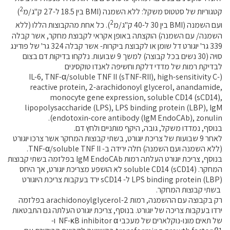
2
קטגוריות של סטטוס משקל: ללא השמנה (BMI בין 18.5 ל-27 ק"ג/מ
)
2
ועם השמנה (BMI בין 30 ל-40 ק"ג/מ
). כל אחת מהקבוצות הללו (ללא
השמנה/ עם השמנה) הוקצתה באופן אקראי לקבוצת מחקר, אשר קבלה
339 גר' יוגורט דל שומן או לקבוצת ביקרות- אשר קבלה 324 גר' של פודינג
סויה (30 נשים בכל קבוצה) למשך 9 שבועות. נלקחו בדיקות דם בצום
לבדיקת רמות של מדדי דלקת וחשיפה לאנדו טוקסינים
(IL-6, TNF-α/soluble TNF II (sTNF-RII), high-sensitivity C-
reactive protein, 2-arachidonoyl glycerol, anandamide,
monocyte gene expression, soluble CD14 (sCD14),
lipopolysaccharide (LPS), LPS binding protein (LBP), IgM
endotoxin-core antibody (IgM EndoCAb), zonulin).
בנוסף, נמדדו משקל, גובה, היקף מותניים ולחץ דם.
לאחר 9 שבועות של צריכת יוגורט, בשתי קבוצות המחקר אשר צרכו יוגורט
(ללא השמנה ועם השמנה) חלה ירידה ב- TNF-α/soluble TNF II.
בנוסף, צריכת יוגורט העלתה רמות IgM EndoCAb בפלזמה בשתי קבוצות
המחקר. soluble CD14 (sCD14) לא הושפע מצריכת יוגורט, אך היחס
LPS binding protein (LBP) ל- sCD14 ירד בעקבות צריכת היוגורט
בשתי קבוצות המחקר.
רק בקבוצה עם ההשמנה, רמות 2-arachidonoylglycerol בפלזמה
ירדו בעקבות צריכה של יוגורט. בנוסף, צריכת יוגורט העלתה גם התבטאות
של תאים מונו-נוקלארים של מעכבי NF-κB inhibitor α ו-