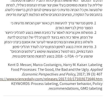
ההיבט "המכוער" הוא שתוויות המזון יכולות להוביל להיווצרות סטיגמה
שלילית על מזונות מסוימים בעלי אופן יצור שגרתי הנתפס כשלילי, למרות
שלמעשה אין כל הוכחה מדעית כי הם עשויים לגרום לנזק בריאותי כלשהו.
בהתבסס על הסקירה, מציעים הכותבים שלוש המלצות לקביעת מדיניות:
סימון מנדטורי צריך להיעשות רק כאשר ישנן הוכחות מדעיות כי
המוצר מזיק לבריאות האדם.
ממשלות אינן צריכות לאסור על כתיבת תוויות בנוגע לתהליכי הייצור
של המזון. איסור כזה הוא בניגוד לרצון הכללי של הצרכנים לדעת
ולשלוט במזון אותו הם צורכים ועשוי לערער את אמונם ביצרני המזון.
מדיניות זהירה בנוגע לסימון המזון צריכה לעודד תהליכי סימון
התנדבותיים, כמו למשל באמצעות שימוש ב"טלפונים חכמים"
שהוצע ע"י ה- FDA ב- 2016 בנוגע למזונות מהונדסים גנטית.
Kent D. Messer, Marco Costanigro, Harry M. Kaiser. Labeling
Food Processes: The Good, the Bad and the Ugly.
Applied
Economic Perspectives and Policy
, 2017; 39 (3): 407.
ps://www.sciencedaily.com/releases/2017/10/171019171644.htm
KEYWORDS: Process labeling, Consumer behavior, Policy
recommendations, GMO labeling.