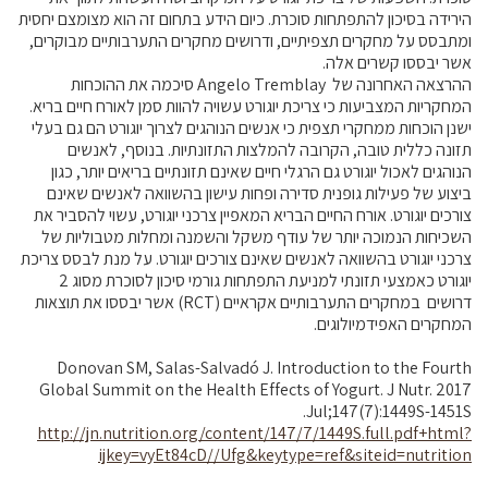
הירידה בסיכון להתפתחות סוכרת. כיום הידע בתחום זה הוא מצומצם יחסית
ומתבסס על מחקרים תצפיתיים, ודרושים מחקרים התערבותיים מבוקרים,
אשר יבססו קשרים אלה.
ההרצאה האחרונה של Angelo Tremblay סיכמה את ההוכחות
המחקריות המצביעות כי צריכת יוגורט עשויה להוות סמן לאורח חיים בריא.
ישנן הוכחות ממחקרי תצפית כי אנשים הנוהגים לצרוך יוגורט הם גם בעלי
תזונה כללית טובה, הקרובה להמלצות התזונתיות. בנוסף, לאנשים
הנוהגים לאכול יוגורט גם הרגלי חיים שאינם תזונתיים בריאים יותר, כגון
ביצוע של פעילות גופנית סדירה ופחות עישון בהשוואה לאנשים שאינם
צורכים יוגורט. אורח החיים הבריא המאפיין צרכני יוגורט, עשוי להסביר את
השכיחות הנמוכה יותר של עודף משקל והשמנה ומחלות מטבוליות של
צרכני יוגורט בהשוואה לאנשים שאינם צורכים יוגורט. על מנת לבסס צריכת
יוגורט כאמצעי תזונתי למניעת התפתחות גורמי סיכון לסוכרת מסוג 2
דרושים במחקרים התערבותיים אקראיים (RCT) אשר יבססו את תוצאות
המחקרים האפידמיולוגים.
Donovan SM, Salas-Salvadó J. Introduction to the Fourth
Global Summit on the Health Effects of Yogurt. J Nutr. 2017
Jul;147(7):1449S-1451S.
http://jn.nutrition.org/content/147/7/1449S.full.pdf+html?
ijkey=vyEt84cD//Ufg&keytype=ref&siteid=nutrition