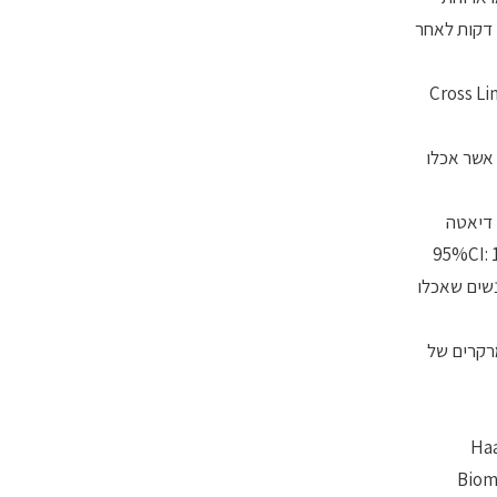
ביקורת דלה בסידן (אשר הכילה בממוצע 7±46 מ"ג סידן). דגימות דם נלקחו לפני הארוחה, לפני האימון, מיד בתום האימון, 40, 100 ו-190 דקות לאחר
(Cross L
פחות בנשים אשר אכלו
ן בנשים אשר אכלו דיאטה
ת. CTX-I היה נמוך פי 1.4 (95%CI: 1.15, 1.70) מיד לאחר האימון, נמוך פי 1.30 (95%CI: 1.07,
דן לעומת נשים שאכלו
 בביו-מרקרים של
Haa
Biom