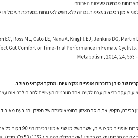
י הארוחות מבחינת טעימות הארוחה.
פני אימון רכיבה בעצימות גבוהה ללא חשש לאי נוחות במערכת העיכול או 
 EC, Ross ML, Cato LE, Nana A, Knight EJ, Jenkins DG, Martin
fect Gut Comfort or Time-Trial Performance in Female Cyclists. 
Metabolism, 2014, 24, 553 -
רים של סידן ברוכבות אופניים מקצועיות: מחקר אקראי מצולב.
פציעות עקב בריאות עצם לקויה. אחד הגורמים העשויים לתרום לבריאות עצם
רכיבה, תקטין את חוסר האיזון בהומיאוסטזה של הסידן, הנובעת מאיבוד 
מערך המחקר היה אקראי ומצולב. במחקר השתתפו 32 נשים רוכבות אופניים מקצ
של יממה אחת. שעתיים לפני כל אימון קבלו המשתתפות במחקר ארוחה חלבית עשירה בסי