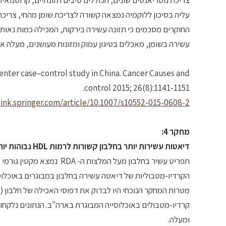
צריכת נוטריאנטים שונים, הכוללים סיבים תזונתיים, קרוטנואידים, וויטמינים שונים: B1 , B2, C, ניאצין ופולת, נ
עליה בסיכון ללוקמיה נמצאה קשורה לצריכת שומן מהחי, צריכת שומן ג
החוקרים מסכמים כי תזונה עשירה בירקות, המכילה כמות נאותה
עשירה בשומן, מאכלים בטיגון עמוק ומזונות מעושנים, מעלה את
center case–control study in China. Cancer Causes and
control 2015; 26(8):1141-1151.
link.springer.com/article/10.1007/s10552-015-0608-2
מחקר 4:
דיאטות עשירות יותר בחלבון קשורות לרמות
HDL
גבוהות יות
תפריט עשיר בחלבון מעל המ
הקרדיו-מטבוליות של דיאטה עשירה בחלבון במבוגרים באוכלוסי
מטרות המחקר הנוכחי היו לבדוק את דפוסי האכילה של חלבון (כג
ומעלה.