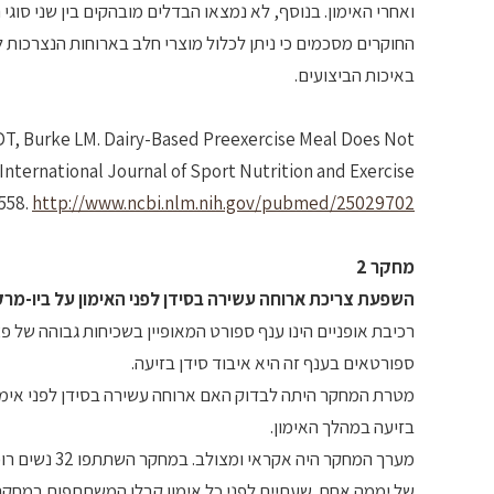
ואחרי האימון. בנוסף, לא נמצאו הבדלים מובהקים בין שני סוג
החוקרים מסכמים כי ניתן לכלול מוצרי חלב בארוחות הנצרכות ל
באיכות הביצועים.
 DT, Burke LM. Dairy-Based Preexercise Meal Does Not
International Journal of Sport Nutrition and Exercise
558.
http://www.ncbi.nlm.nih.gov/pubmed/25029702
מחקר 2
השפעת צריכת ארוחה עשירה בסידן לפני האימון על ביו-מרק
רכיבת אופניים הינו ענף ספורט המאופיין בשכיחות גבוהה של 
ספורטאים בענף זה היא איבוד סידן בזיעה.
מטרת המחקר היתה לבדוק האם ארוחה עשירה בסידן לפני אימון 
בזיעה במהלך האימון.