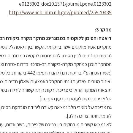
e0123302. doi:10.1371/journal.pone.0123302
http://www.ncbi.nlm.nih.gov/pubmed/25970439
מחקר 3:
דיאטה והסיכון ללוקמיה במבוגרים: מחקר מקרה ביקורת רב- 
מחקרים אפידמיולוגים אשר בדקו את הקשר בין דיאטה ללוקמיה
גורמים תזונתיים לבין הסיכון להתפתחות לוקמיה במבוגרים בסין
(אשר הוכחה ע"י בדיקו
ואיזור מגורים. מידע תזונתי התקבל באמצעות שאלון תדירות צריכת מזון (FFQ) של 103 פריטים בראיון
של צריכת ירקות לעומת הרבעון התחתון].
לעומת חוסר צריכה חלב].
לא נמצאו קשרים מובהקים בין צריכה של פירות, בשר אדום, עוף 