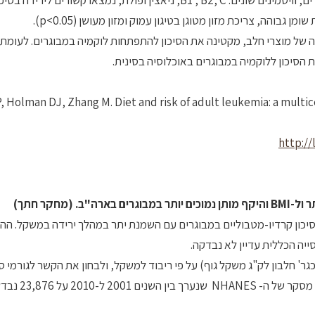
מצאו קשורים לירידה בסיכון ללוקמיה.
בוהה, צריכת מזון מטוגן בטיגון עמוק ומזון מעושן (p<0.05).
 של מוצרי חלב, מקטינה את הסיכון להתפתחות לוקמיה במבוגרים. לעומת 
 הסיכון ללוקמיה במבוגרים באוכלוסיה בסינית.
P, Holman DJ, Zhang M. Diet and risk of adult leukemia: a multi
http://
ר ול-
BMI
והיקף מותן נמוכים יותר במבוגרים בארה"ב. (מחקר חתך)
לצות ה- RDA נמצא מקטין גורמי סיכון קרדיו-מטבוליים במבוגרים עם השמנת יתר במהלך ירידה במשקל.
יה הכללית עדיין לא נבדקה.
ר' חלבון לק"ג משקל גוף) על פי ריבוד למשקל, ולבחון את הקשר לגורמי סי