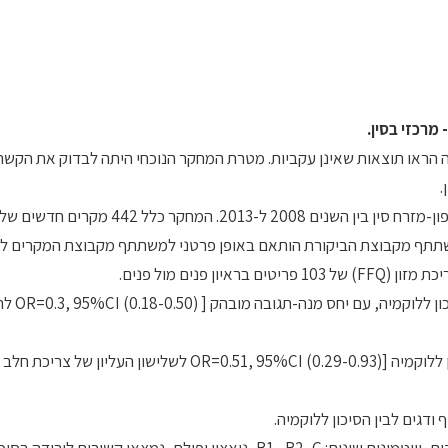
מרכזי בסין.
 הראו תוצאות שאינן עקביות. מטרת המחקר הנוכחי היתה לבדוק את הקשרי
.
המחקר תוכנן כמחקר מקרה-ביקורת רב-מרכזי בדרום-מזרח וצפון-מזרח סין בין השנים 2008 ל-2013
ת דם) להם הותאמו 442 ביקורות. כל משתתף מקבוצת הביקורת הותאם באופן פרטני למשתתף מקבוצת המקרים 
 פנים מול פנים.
תוצאות המחקר הראו כי צרי
גם צריכה של מוצרי חלב נמצאה קשורה לירידה מובהקת בסיכון ללוקמיה [OR=0.51, 95%CI (0.29-0.93) לשלישון העלי
ודגים לבין הסיכון ללוקמיה.