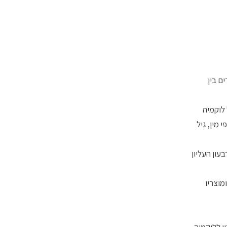
ם בין
. המחקר כלל 442 מקרים חדשים של לוקמיה
לפי מין, גיל
כת ירקות היתה קשורה לירידה בסיכון ללוקמיה, עם יחס מנה-תגובה מובהק [ OR=0.3, 95%CI (0.18-0.50) לרבעון העליון
ון של צריכת חלב ומוצריו