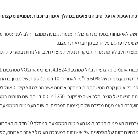
ת העיכול או על טיב הביצועים במהלך אימון ברוכבות אופניים מקצועי
שש לאי-נוחות במערכת העיכול. הימנעות קבועה ממוצרי חלב לפני אימון ע
השפיע לרעה גם על הרכב גוף ובריאות העצם.
רי חלב לעומת ארוחת ביקורת נטולת מוצרי חלב, על נוחות במערכת העיכ
המשתתפות השלימו שני אימוני רכיבה בני 90 דקות כל אחד: 80 דקות בעצימות של 60% צח"מ ולאחריהן 10 דקות נוספו
קק"ל לק"ג) ו-2 ג"ר לק"ג פחמימות. הארוחה החלבית כללה 3 מנות הגשה של מוצרי חלב אשר סיפקו כ- 50
לא נמצאו הבדלים מובהקים בין הנשים משתי קבוצות המחקר מבחינת העצימות המרבית או העצימות
 מבחינת דווח של תסמינים של אי-נוחות במערכת העיכול לאחר הארוחה, לפנ