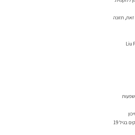
זאת, תזונה
Liu 
 ההשפעות
כון
קרדיו-מטבולים באוכלוסייה המבוגרת בארה"ב. הנתונים נלקחו מסקר של ה- NHANES שנערך בין השנים 2001 ל-2010 על 23,876 נבדקים בגיל 19