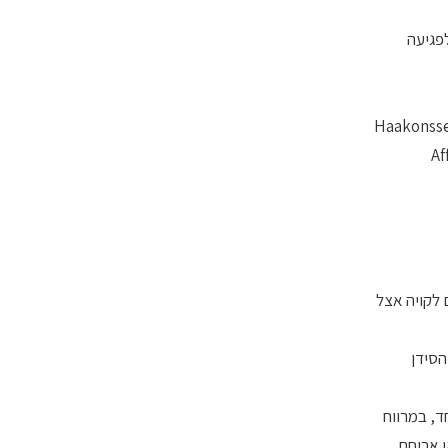
לפגיעה
Haakonssen
Af
 לקויה אצל
הסידן
ועיות, אשר השלימו שני אימוני רכיבה בני 90 דקות כל אחד, במרווח
דן (אשר הכילה בממוצע 53±1352 מ"ג סידן), או ארוחת