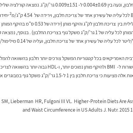
צריכת החלבון לק"ג משקל גוף היתה שונה בין עשירוני צריכת החלבון, ונעה בין 0.004±0.69 ל- 0.009±1.51 גר'/ק"ג. נמצא
2
עליה של 1 גר'/ק"ג משקל גוף בצריכת החלבון); וכן, קורלציה שלילית בין צריכת חלבון לק"ג והיקף מ
של עשירון אחד של צריכת חלבון, וירידה של 2.45 ס"מ בהיקף המותן לכל עליה של 1 גר'/ק"ג משקל גוף בצריכת החלבון) . בנוס
חיובית בין צריכת החלבון ורמות ה- HDL (עליה של 0.01 מלימול/ליטר לכל
בית האמריקאים בכל קטגוריות המשקל צורכים יותר חלבון בהשוואה להמלצ
RDA. דיאטות עשירות יותר בחלבון ביחס למשקל הגוף נמצאו קשורות ל- BMI ולהיקף מותן נמוכים יותר, ו-HDL גב
ברמות המתאימות להמלצות ה- RDA. החוקרים מציינים כי תוצאות אלה מציעות כי צריכת חלבון בין 1 ל-1.5 גר'/
 SM, Lieberman HR, Fulgoni III VL. Higher-Protein Diets Are 
and Waist Circumference in US Adults J. Nutr. 2015 14