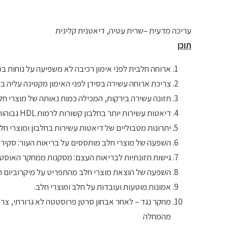
עריכה מדעית –שרית עטיה, דיאטנית קלינית
תוכן
ארוחה חלבית לפני אימון רכיבה לא משפיעה על נוחות במ
צריכת ארוחה עשירה בסידן לפני האימון מקטינה עליה בב
תזונה עשירה בירקות, המכילה כמות נאותה של מוצרי חל
דיאטות עשירות יותר בחלבון קשורות לרמות HDL גבוהות יותר ול-BMI והיקף מותן נמוכים יותר .
יתרונות מטבוליים של דיאטות עשירות בחלבון ומוצרי חל
השפעה של מוצרי חלב מותססים על בריאות העור: סקירה
גישות תזונתיות לבריאות העצם: מסקנות ממחקר האוסטי
השפעה של הוצאת מוצרי חלב מהתפריט על מיקרוביום המ
אמונות מוטעות ועובדות על חלב ומוצרי חלב.
מחקר נגד – לאחר אבחון סרטן פרוסטטה לא גרורתי, צרי
מהמחלה