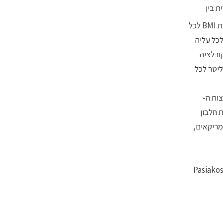
ה קורלציה שלילית בין
יחידות BMI לכל
ותן (ירידה של 0.53 ס"מ בהיקף המותן לכל עליה
ף, נמצאה קורלציה
 עליה של עשירון אחד של צריכת חלבון, ועליה של 0.14 מילימול/ליטר לכל
ות ה-
וה יותר בהשוואה לצריכת חלבון
ק"ג משקל גוף במבוגרים אמריקאים,
Pasiakos