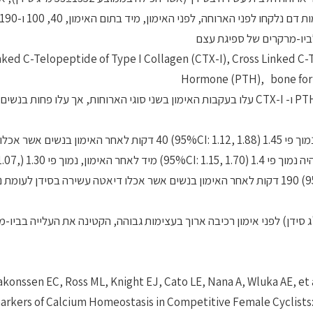
ולביו-מרקרים של ספיגת עצם
inked C-Telopeptide of Type I Collagen (CTX-I), Cross Linked C-
Hormone (PTH), bone form
תוצאות המחקר הראו כי רמות הביומרקרים של ספיגת העצם- PTH ו- CTX-I עלו בעקבות האימון בשני סוגי הארוחות, אך עלו 
PTH היה נמוך פי 1.55 (95%CI: 1.2, 2.01) מיד לאחר האימון ונמוך פי 1.45 (95%CI: 1.12, 1.88) 40 דקות לאחר האימו
עשירה בסידן לעומת נשים שאכלו את ארוחה הביקור
1.57) 40 דקות לאחר האימון, ונמוך פי 1.22 (95%CI: 1.00, 1.48) 190 דקות לאחר האימון בנשים אשר אכלו דיאטה עשירה בסי
ים מסכמים כי ארוחה עשירה בסידן (המכילה כ- 1350 מ"ג סידן) לפני אימון רכיבה ארוך בעצימות גבוהה, הקטינה את העלייה
konssen EC, Ross ML, Knight EJ, Cato LE, Nana A, Wluka AE, et a
arkers of Calcium Homeostasis in Competitive Female Cyclists: