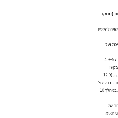
ות (מחקר
שויה להקטין
ול ועל
מערך המחקר היה אקראי ומצולב. במחקר השתתפו 32 נשים רוכבות אופניים מקצועיות בגיל ממוצע 4.1±24.3, וערכי VO2max ממוצעים 4.9±57.1.
ת של מבחן בו התבקשו
הרוכבות להגיע לשיא יכולתן, במרווח של יממה אחת. שעתיים לפני כל אימון קבלו המשתתפות במחקר ארוחה אשר הכילה 54 קילו-ג'אוול לק"ג (12.9
13 מ"ג סידן. תחושת הנוחות במערכת העיכול
וטעימות הארוחה הוערכו באמצעות שאלונים. איכות הביצועים הוערכה באמצעות מדידה של העצימות המרבית וחישוב העצימות הממוצעת במהלך 10
 הממוצעת במהלך 10 הדקות האחרונות של
י האימון