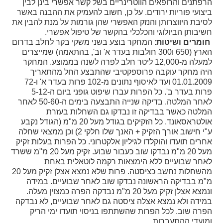
הרפתנים והרופאים הווטרינריים בשל קשר אפשרי בינן לבין
ביצועי פוריות ירודים. על כן, חשוב להעמיק את ההבנה באשר
לסיבת היווצרותן והנזק האפשרי שהן גורמות על מנת להבין את
חשיבותן הביולוגי והכלכלי בהקשר של טיפול אפשרי.
חומרים ושיטות
: המחקר בוצע בשני משקי בקר לחלב בדרום
הארץ (650 ו300 חולבות בעדר א' וב', בהתאמה) שמייצרים
למעלה מ-12,000 ליטר חלב לפרה לשנה בממוצע. המחקר
היה מחקר עוקבה פרוספקטיבי שהתבצע החל מהתאריך
01.01.2009 ועד לאיסוף נתונים מ-102 פרות בעדר א' ו-72
פרות בעדר ב'. כל הפרות עברו שיפוט גופני ביום ה-5-12
לאחר המלטה. בדיקה שנייה התבצעה בימים ה-50-60 לאחר
המלטה כאשר בבדיקה זו נבדקו גם השחלות בעזרת
אולטראסאונד. כל הזקיקים בגודל מעל
20 מ"מ (הגודל נקבע
ע"י חישוב אורך הזקיק + האנך שלו חלקי 2) וכן ממצאי שחלה
אחרים תועדו והוקלדו לגיליון אלקטרוני. כל הפרות בעלות זקיק
מעל 20 מ"מ נבדקו שוב כעבור שבוע. זקיק מעל 20 מ"מ ששרד
לאחר שבועיים ללא הימצאות רקמה לוטאלית באחת
מהשחלות נחשב כציסטה. פרות שלא נמצא אצלן זקיק מעל 20
מ"מ בבדיקה הראשונה נבדקו שוב לאחר שבועיים. במידה
ונמצא אצלן זקיק מעל 20 מ"מ נבדקה הפרה כמצוין מעלה.
במידה ולא נמצא אצלה ציסטה גם לאחר שבועיים, לא נבדקה
הפרה שוב. לכל הפרות שהשתתפו בניסוי תועדו ימי הריק
ומועדי ההתעברות.