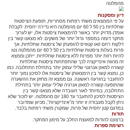
מהמלטה
דיון ומסקנות
על פי הממצאים משתי רפתות מסחריות, תופעת הציסטות
שחלתיות בין 50 ל 60 יום מהמלטה היא נדירה יחסית. לקבלת
אומדן מדויק יותר באשר להימצאות ציסטות אלו, יש לערוך
מחקר דומה במספר גדול יותר של משקים. לא מצאנו קשר בין
דלקות רחם ו/או קטוזיס להופעתן של ציסטות שחלתיות, אך
פרות בעלות ציסטות שחלתיות בין 50 ל 60 יום מהמלטה נטו
להיות רזות יותר מפרות ללא ציסטות שחלתיות. ייתכן וממצא
זה מהווה אינדיקציה לכך שהתפתחות ציסטות שחלתיות
קשורה למאזן אנרגטי שלילי עמוק יותר בתחילת התחלובה. כמו
כן, נמצא קשר בין הימצאותן של ציסטות אלו לסיכון נמוך יותר
להתעבר בהזרעה ראשונה. גם ממצא זה מחזק את ההשערה
שהתופעה קשורה למאזן אנרגיה שלילי עמוק יותר בתחילת
התחלובה, במיוחד לאור העובדה שלא מצאנו קשר בין
הציסטות לסיכון להתעבר עד 180 יום מהמלטה. יש לזכור שלא
ניתן לקבל מעבודה זו יותר מ"אינדיקציות", מכיוון שמדובר
במדגם קטן יחסית של פרות, שמקורן משתי רפתות בלבד.
תודות
ברצוננו להודות למועצת החלב על מימון המחקר.
רשימת ספרות