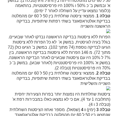
50 ל 60 ימים מהמלטה הייתה בין 8% ל 9% (טבלה 1). במשק
א' ובמשק ב' כ 50% ו 100% היו פרסיסטנטיות, בהתאמה
(כלומר נמצאו עדיין על השחלה לאחר 7 ימים).
טבלה 1
. ממצאי ציסטה שחלתית בין 50 ל 60 יום מהמלטה
בבדיקת אולטראסאונד בשתי רפתות שיתופיות, בבדיקה
הראשונה והשנייה
הפרות ללא ציסטות בבדיקה הראשונה נבדקו לאחר שבועיים.
בגלל בעיה לוגיסטית, במשק א' לא כל הפרות ללא ציסטות
הגיעו לבדיקה נוספת (74 מתוך 102). במשק ב' הגיעו כולן (72
מתוך 72). מ 146 הפרות ללא ציסטות בבדיקה הראשונה, בין
7% ל 10% היו עם ציסטות שבועיים לאחר הבדיקה הראשונה.
במשק א' 100% היו פרסיסטנטיות (לאחר שבוע), במשק ב' כ
70% היו פרסיסטנטיות (טבלה 2).
טבלה 2
. ממצאי ציסטה שחלתית בין 50 ל 60 יום מהמלטה
בבדיקת אולטראסאונד בשתי רפתות שיתופיות, בבדיקה
השנייה והשלישית
ציסטות שחלתיות היו נפוצות יותר בפרות הצעירות יחסית
(תחלובה 1 עד 4), אם כי לא נמצאו כאלו במבכירות רפת א'
(טבלה 3 ו 4).
טבלה 3
(ימין)
ו 4
(שמאל). מספר ואחוז הציסטות השחלתית
שנמצאו בין 50 ל 60 יום מהמלטה בבדיקת אולטראסאונד