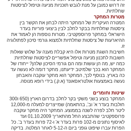
זה דרוש כמובן על מנת לגבש תוכניות מניעה וטיפול לציסטות
שחלתיות.
קרנות מחקר
מטרות המחקר
המטרה העיקרית של המחקר היתה לבחון את הקשר בין
מידע מדעי על תזונה ובריאות
ציסטות שחלתיות בבקר לחלב לבין ביצועי פוריות בעדר
הישראלי במחקר פרוספקטיבי. מטרות נוספות הן לאמוד את
ההיארעות של ציסטות שחלתיות ולמצוא גורמי סיכון לפתולוגיה
פרסומי מועצת החלב
זו.
סקירת מחקרים
חשיבות השגת מטרות אלו היא קבלת מענה על שלוש שאלות
חשובות לתכנון מניעה וטיפול אפשריים לציסטות שחלתיות:
חלב ומוצריו
כמה יש, מה הן עושות ומה הם גורמי הסיכון שלהן? ייחודו של
רכיבים תזונתיים
המחקר הוא בכך שלמיטב ידיעתנו, מחקר דומה לא נעשה עד
כה בארץ. בנוסף לכך, המחקר הוא מחקר עוקבה והאבחון
חלב לכל גיל
נעשה באמצעות אולטראסאונד (א.ק.) בידי רופא מנוסה.
בריאות העצם
שיטות וחומרים
חלב וספורט
המחקר בוצע בשני משקי בקר לחלב בדרום הארץ (650 ו300
מיתוסים נפוצים
חולבות בעדר א' וב', בהתאמה) שמייצרים למעלה מ-12,000
ליטר חלב לפרה לשנה בממוצע. המחקר היה מחקר עוקבה
אתר מקצועי לאנשי המקצוע
פרוספקטיבי שהתבצע החל מהתאריך 01.10.2009 ועד
מאמרים על חלב
לאיסוף נתונים מ-102 פרות בעדר א' ו-72 פרות בעדר ב'. כל
הפרות עברו שיפוט גופני ביום ה-5-12 לאחר המלטה. בדיקה
וובינרים לאנשי מקצוע