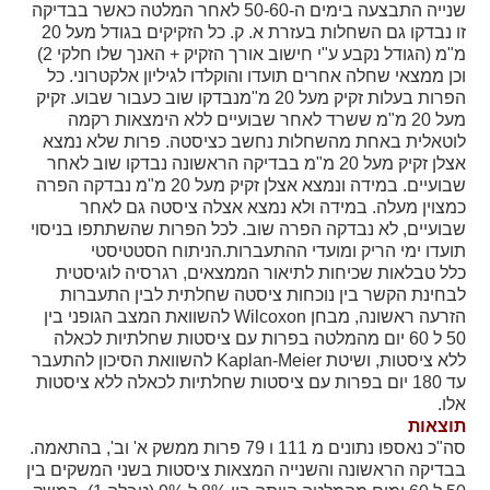
שנייה התבצעה בימים ה-50-60 לאחר המלטה כאשר בבדיקה
מידעונים
זו נבדקו גם השחלות בעזרת א. ק. כל הזקיקים בגודל מעל
20
מ"מ (הגודל נקבע ע"י חישוב אורך הזקיק + האנך שלו חלקי 2)
מחקרים
וכן ממצאי שחלה אחרים תועדו והוקלדו לגיליון אלקטרוני. כל
הפרות בעלות זקיק מעל 20 מ"מנבדקו שוב כעבור שבוע. זקיק
מעל 20 מ"מ ששרד לאחר שבועיים ללא הימצאות רקמה
מתכונים
לוטאלית באחת מהשחלות נחשב כציסטה. פרות שלא נמצא
אצלן זקיק מעל 20 מ"מ בבדיקה הראשונה נבדקו שוב לאחר
שבועיים. במידה ונמצא אצלן זקיק מעל 20 מ"מ נבדקה הפרה
כמצוין מעלה. במידה ולא נמצא אצלה ציסטה גם לאחר
שבועיים, לא נבדקה הפרה שוב. לכל הפרות שהשתתפו בניסוי
תועדו ימי הריק ומועדי ההתעברות.הניתוח הסטטיסטי
כלל טבלאות שכיחות לתיאור הממצאים, רגרסיה לוגיסטית
לבחינת הקשר בין נוכחות ציסטה שחלתית לבין התעברות
הזרעה ראשונה, מבחן
Wilcoxon
להשוואת המצב הגופני בין
50 ל 60 יום מהמלטה בפרות עם ציסטות שחלתיות לכאלה
ללא ציסטות, ושיטת
Kaplan-Meier
להשוואת הסיכון להתעבר
עד 180 יום בפרות עם ציסטות שחלתיות לכאלה ללא ציסטות
אלו.
תוצאות
סה"כ נאספו נתונים מ 111 ו 79 פרות ממשק א' וב', בהתאמה.
בבדיקה הראשונה והשנייה המצאות ציסטות בשני המשקים בין