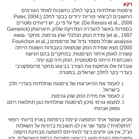
קול קורא ליצרנים חדשים – בקר / עיזים / כבשים
רקע
ציסטות שחלתיות בבקר לחלב נחשבות לאחד הגורמים
מכרזים
החשובים לביצועי פוריות ירודים בבקר לחלב (
Peter, 2004;
De Rensis et al., 2008
). אף על פי כן, יש דיווחים סוטרים
דרושים
בספרות באשר להגדרה המדויקת שלהן, היארעותן (
Garnerick
זוכרים
et al., 1997
) ומידת הנזק הכלכלי שהן גורמות. מחקר
meta-
analysis
שכלל מספר גדול של פרסומים (
Fourichon et al.,
צור קשר
2000
) מצא שמידת הנזק שנמצאה בעבודות השונות הייתה
קשורה לאופן איתור הציסטות: במחקרים בהם הגישה
האבחונית הייתה סיסטמטית, הנזק היה קטן יותר.
חלב לכל המשפחה
עובדות אלו מחזקות את הצורך בביצוע מחקר פרוספקטיבי
בעדרי בקר לחלב ישראלים, במטרה:
אוכלים בכיף
לאמוד את ההיארעות של ציסטות שחלתיות בעדרי חלב
משקים תיירותיים
בישראל.
פעילויות ומערכים
לאמוד את מידת הנזק שהן גורמות.
למצוא גורמי סיכון לציסטות שחלתיות כגון תחלואת רחם
סיפורי המשקים
ומאזן אנרגתי.
שעת סיפור
מכיוון שמצד אחד התופעה קיימת ברפתות בארץ (דיווחי רופאי
ראיונות
"החקלאית") ומצד שני אין לנו תשובות ברורות על השאלות
הנ"ל, אין אנו יודעים כיצד להתייחס לתופעה מבחינת היקפה
ערוץ היו-טיוב שלנו
וחשיבותה כגורם פוגע בביצועי הפוריות ברפת הישראלית. ידע