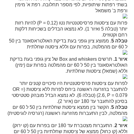
בשתי רפתות שיתופיות, לפי מספר תחלובה. רפת א' מימין
ורפת ב' משמאל
פרות עם ציסטות פרסיסטנטיות נטו (
P = 0.12
) להיות רזות
יותר (טבלה 5 ואיור 1). לא נמצאו הבדלים בשכיחות דלקות
רחם וקטוזיס.
טבלה 5
. ממוצע ציון גופני בעת בדיקת האולטראסאונד בין 50
ל 60 יום מהמלטה, בפרות עם וללא ציסטה שחלתית
איור 1.
תרשים
Box and whiskers
של ציון גופני בעת בדיקת
האולטראסאונד בין 50 ל 60 יום מהמלטה בפרות עם (ימין)
וללא (שמאל) ציסטות שחלתיות.
לפרות עם ציסטות פרסיסטנטיות היו סיכויים קטנים יותר
להתעבר בהזרעה ראשונה ביחס לפרות ללא ציסטות (
OR =
2.6, P = 0.079
) (טבלה 6). לא נמצא הבדל מובהק סטטיסטי
בסיכון להתעבר עד 180 יום (איור 2).
טבלה 5
. הקשר בין ממצא ציסטת שחלתיות בין 50 ל 60 יום
מהמלטה, לבין התעברות מהזרעה ראשונה (רגרסיה לוגיסטית)
איור 2
. התעברות מצטברת עד 180 יום בפרות עם (קו ירוק)
וללא (קו כחול) ממצא של ציסטות שחלתיות בין 50 ל 60 יום