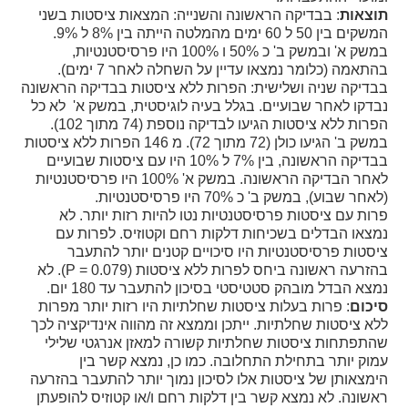
תוצאות
: בבדיקה הראשונה והשנייה: המצאות ציסטות בשני
המשקים בין 50 ל 60 ימים מהמלטה הייתה בין 8% ל 9%.
במשק א' ובמשק ב' כ 50% ו 100% היו פרסיסטנטיות,
בהתאמה (כלומר נמצאו עדיין על השחלה לאחר 7 ימים).
בבדיקה שניה ושלישית: הפרות ללא ציסטות בבדיקה הראשונה
נבדקו לאחר שבועיים. בגלל בעיה לוגיסטית, במשק א' לא כל
הפרות ללא ציסטות הגיעו לבדיקה נוספת (74 מתוך 102).
במשק ב' הגיעו כולן (72 מתוך 72). מ 146 הפרות ללא ציסטות
בבדיקה הראשונה, בין 7% ל 10% היו עם ציסטות שבועיים
לאחר הבדיקה הראשונה. במשק א' 100% היו פרסיסטנטיות
(לאחר שבוע), במשק ב' כ 70% היו פרסיסטנטיות.
פרות עם ציסטות פרסיסטנטיות נטו להיות רזות יותר. לא
נמצאו הבדלים בשכיחות דלקות רחם וקטוזיס. לפרות עם
ציסטות פרסיסטנטיות היו סיכויים קטנים יותר להתעבר
בהזרעה ראשונה ביחס לפרות ללא ציסטות (
P = 0.079
). לא
נמצא הבדל מובהק סטטיסטי בסיכון להתעבר עד 180 יום.
סיכום
: פרות בעלות ציסטות שחלתיות היו רזות יותר מפרות
ללא ציסטות שחלתיות. ייתכן וממצא זה מהווה אינדיקציה לכך
שהתפתחות ציסטות שחלתיות קשורה למאזן אנרגטי שלילי
עמוק יותר בתחילת התחלובה. כמו כן, נמצא קשר בין
הימצאותן של ציסטות אלו לסיכון נמוך יותר להתעבר בהזרעה
ראשונה. לא נמצא קשר בין דלקות רחם ו/או קטוזיס להופעתן