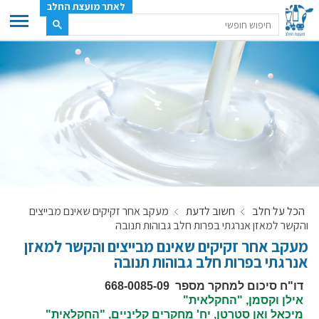
לאתר מועצת החלב
ענף החלב
מועצת החלב
משק החלב
תעשיית החלב
בטחון מזון
ענף החלב במספרים
הכל על חלב
חשוב לדעת
מעקב אחר זקיקים שאינם מבייצים
רשימת המחלבות
והקשר למאזן אנרגתי בפרות חלב גבוהות תנובה
לאתר יצרני החלב
מעקב אחר זקיקים שאינם מבייצים והקשר למאזן
אנרגתי בפרות חלב גבוהות תנובה
מחלקות המועצה, עיקרי עיסוקן
מפת הרפתות, הדירים והמחלבות
דו"ח סיכום למחקר מספר
668-0085-09
אילן וקסמן, "החקלאית"
רשימת טלפונים – מועצת החלב
מיכאל ואן סטרטן, יח' מחקרים קליניים, "החקלאית"