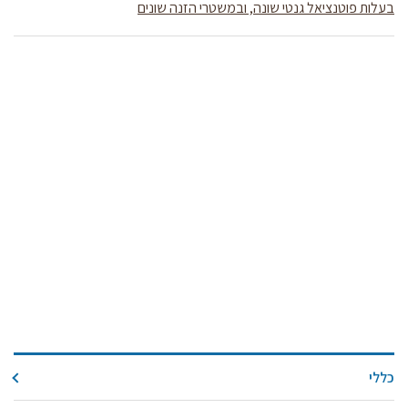
קול קורא ליצרנים חדשים – בקר / עיזים / כבשים
בעלות פוטנציאל גנטי שונה, ובמשטרי הזנה שונים
מכרזים
דרושים
זוכרים
צור קשר
חלב לכל המשפחה
אוכלים בכיף
משקים תיירותיים
פעילויות ומערכים
סיפורי המשקים
שעת סיפור
ראיונות
כללי
ערוץ היו-טיוב שלנו