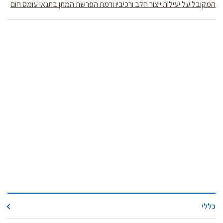
קול קורא ליצרנים חדשים – בקר / עיזים / כבשים
המקובל על יעילות ייצור חלב ורכיביו ורמת הפרשת המתן בתנאי עומס חום
מכרזים
דרושים
זוכרים
צור קשר
חלב לכל המשפחה
אוכלים בכיף
משקים תיירותיים
פעילויות ומערכים
סיפורי המשקים
שעת סיפור
ראיונות
כללי
ערוץ היו-טיוב שלנו