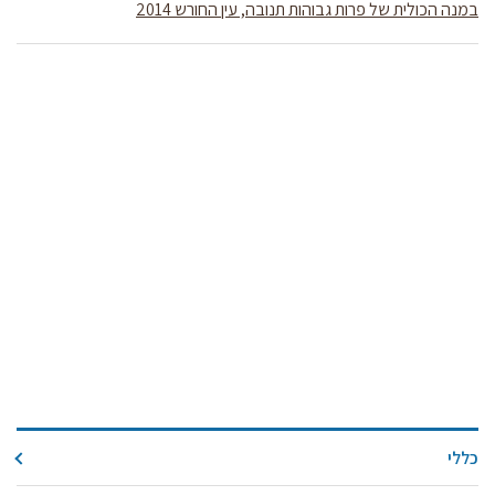
קול קורא ליצרנים חדשים – בקר / עיזים / כבשים
במנה הכולית של פרות גבוהות תנובה, עין החורש 2014
מכרזים
דרושים
זוכרים
צור קשר
חלב לכל המשפחה
אוכלים בכיף
משקים תיירותיים
פעילויות ומערכים
סיפורי המשקים
שעת סיפור
ראיונות
כללי
ערוץ היו-טיוב שלנו