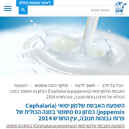
לאתר מועצת החלב
ענף החלב
מועצת החלב
משק החלב
תעשיית החלב
בטחון מזון
ענף החלב במספרים
הכל על חלב
חשוב לדעת
מחקרי הזנה ומספוא
השפעת
רשימת המחלבות
האבסת שלמון יפואי (Cephalaria joppensis) כמזון גס משומר במנה
לאתר יצרני החלב
הכולית של פרות גבוהות תנובה, עין החורש 2014
השפעת האבסת שלמון יפואי (Cephalaria
מחלקות המועצה, עיקרי עיסוקן
joppensis) כמזון גס משומר במנה הכולית של
מפת הרפתות, הדירים והמחלבות
פרות גבוהות תנובה, עין החורש 2014
רשימת טלפונים – מועצת החלב
השפעת האבסת שלמון יפואי (Cephalaria joppensis) כמזון גס משומר