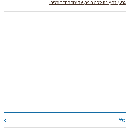
קול קורא ליצרנים חדשים – בקר / עיזים / כבשים
גרעין לחוץ בתוספת בופר, על יצור החלב ורכיביו
מכרזים
דרושים
זוכרים
צור קשר
חלב לכל המשפחה
אוכלים בכיף
משקים תיירותיים
פעילויות ומערכים
סיפורי המשקים
שעת סיפור
ראיונות
כללי
ערוץ היו-טיוב שלנו