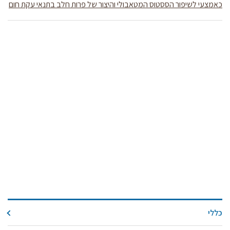
קול קורא ליצרנים חדשים – בקר / עיזים / כבשים
כאמצעי לשיפור הססטוס המטאבולי והיצור של פרות חלב בתנאי עקת חום
מכרזים
דרושים
זוכרים
צור קשר
חלב לכל המשפחה
אוכלים בכיף
משקים תיירותיים
פעילויות ומערכים
סיפורי המשקים
שעת סיפור
ראיונות
כללי
ערוץ היו-טיוב שלנו