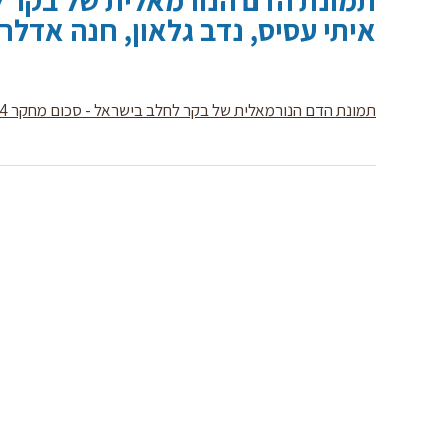
איתי עסיס, נדב גלאון, חנה אדלר,
תמונת הדם הנורמאלית של בקר לחלב בישראל - סכום מחקר 668-0042-04 - איתי עסיס, נדב גלאון, חנה אדלר, מוניקה רוול, מיכאל ואנסטרטן