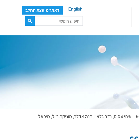
English
לאתר מועצת החלב
תמונת הדם הנורמאלית של בקר לחלב בישראל – סכום מחקר 668-0042-04 – איתי עסיס, נדב גלאון, חנה אדלר, מוניקה רוול, מיכאל