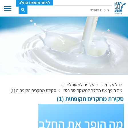
לאתר מועצת החלב
ענף החלב
מועצת החלב
משק החלב
תעשיית החלב
בטחון מזון
ענף החלב במספרים
הכל על חלב
עלונים למטופלים
רשימת המחלבות
מה הופך את החלב למשקה ספורט?
סקירת מחקרים תקופתית (1)
לאתר יצרני החלב
סקירת מחקרים תקופתית (1)
מחלקות המועצה, עיקרי עיסוקן
מפת הרפתות, הדירים והמחלבות
רשימת טלפונים – מועצת החלב