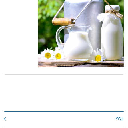
קול קורא ליצרנים חדשים – בקר / עיזים / כבשים
מכרזים
דרושים
זוכרים
צור קשר
חלב לכל המשפחה
אוכלים בכיף
משקים תיירותיים
פעילויות ומערכים
סיפורי המשקים
שעת סיפור
ראיונות
כללי
ערוץ היו-טיוב שלנו