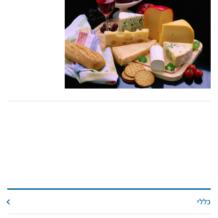
קול קורא ליצרנים חדשים – בקר / עיזים / כבשים
מכרזים
דרושים
זוכרים
צור קשר
חלב לכל המשפחה
אוכלים בכיף
משקים תיירותיים
פעילויות ומערכים
סיפורי המשקים
שעת סיפור
ראיונות
כללי
ערוץ היו-טיוב שלנו