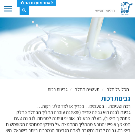
לאתר מועצת החלב
ענף החלב
מועצת החלב
משק החלב
תעשיית החלב
בטחון מזון
ענף החלב במספרים
הכל על חלב
תעשיית החלב
גבינות רכות
רשימת המחלבות
גבינות רכות
לאתר יצרני החלב
רכה וטעימה…בטעמים…בכריך או לצד סלט ירקות…
מחלקות המועצה, עיקרי עיסוקן
גבינה לבנה היא גבינה טרייה (שאיננה עוברת תהליך הבחלה כחלק
מתהליך הייצור), בעלת צבע לבן אופייני וניתנת למריחה. לגבינה טעם
מפת הרפתות, הדירים והמחלבות
חמצמץ אופייני הנובע מתהליך ההחמצה של חיידקי המחמצת המשמשים
רשימת טלפונים – מועצת החלב
בייצורה. גבינה לבנה נחשבת לאחת הגבינות הנמכרות ביותר בישראל. היא