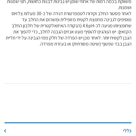
משווקת בכמה רמות של אחוזי שומן.יש גבינות לבנות כחושות, חצי שמנות
קול קורא ליצרנים חדשים – בקר / עיזים / כבשים
ושמנות.
לאחר פסטור החלב וקירורו לטמפרטורת דגירה של כ-30 מעלות צלזיוס
מכרזים
מוסיפים לגבינה מחמצת לקטית מזופילית ומשהים את החלב עד
דרושים
שחומציותו מגיעה לכ-4.6pH (הנקודה האיזואלקטרית של חלבון החלב
הקזאין). יש הנוהגים להוסיף מעט אנזים הגבנה לחלב, כדי להפוך את
זוכרים
הגבן לקשיח יותר. לאחר מכן יש הפרדה של חלק ממי הגבינה על ידי תליית
צור קשר
הגבן בבד טפטוף (שיטה מסורתית) או בעזרת מפרדה.
חלב לכל המשפחה
אוכלים בכיף
משקים תיירותיים
פעילויות ומערכים
סיפורי המשקים
שעת סיפור
ראיונות
ערוץ היו-טיוב שלנו
כללי