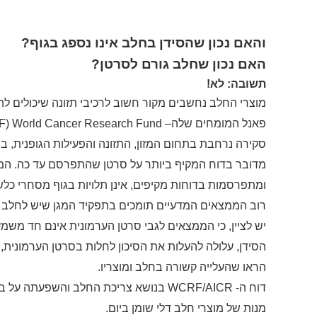
והאם נכון שהסידן בחלב אינו נספג בגוף?
האם נכון שחלב גורם לסרטן?
תשובה: לא!
מוצרי
החלב
נחשבים
מקור
חשוב
לרכיבי
תזונה
שיכולים
לה
פאנל
המומחים
של
ה
–
) World Cancer Research Fund
סקירה
נרחבת
בתחום
המזון, התזונה והפעילות
הגופנית, 
מדובר
בדוח
המקיף
ביותר
על
סרטן
שהתפרסם
עד
כה. המ
ומתפרסמות
בדוחות
מקיפים,
אינן
תלויות
בגוף
מסחרי
כלש
רוב
הממצאים המדעיים
תומכים בתפקיד המגן שיש
לחלב ו
יש לציין, כי הממצאים לגבי סרטן הערמונית אינם חד משמ
הסידן, עלולה להעלות את הסיכון לחלות בסרטן הערמונית
הראו שהעלייה קשורה בחלב ומוצריו.
דוח ה-
WCRF/AICR
מנות של מוצרי חלב דלי שומן ביום.