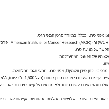
גן
מפני
סרטן
בכלל
,
במיוחד
סרטן
המעי
הגס.
(WCRF
וה-
American Institute for Cancer Research (AICR)
פרסם
בהקשר
של מניעת
סרטן.
לצותיו
של
הפאנל,
המתעדכנות
הו
.
מרכיביו,
כגון
סידן
וויטמין
D
, מפני
סרטן
המעי הגס
והחלחולת
.
עיים. קיימת השערה
כי צריכת סידן גבוהה (מעל 1,500 מ
, אולם הממצאים חלשים ביותר ולא מרמזים על קשר סיבה תוצאה- כלו