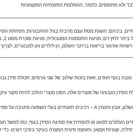
לבד ולא מתוספים. כלומר, ההמלצות
התזונתיות
המקצועיות
החיים, ביניהם: השגת מסת עצם מרבית בגיל ההתבגרות; הפחתת הסיכו
לאוסטיאופורוזיס; שמירה
שויות וארגוני בריאות ברחבי העולם, הן לילדים והן למבוגרים, לצרוך 
ובה בגוף האדם, וזאת בזכות שילוב של שני גורמים: תכולת סידן גבו
לת הסידן הגבוהה של מוצרים אלה, הפכו מוצרי החלב להיות מקור עיקר
שלגן, אבץ וויטמין
A
– רכיבים תזונתיים בעלי השפעה מיטיבה על ספיג
יים העלולים לפגוע או להפחית את ספיגת הסידן בגוף, כמו למשל חו
יליה, קטניות וקקאו; וחומצה פיטית המצויה בעיקר בסיבי דגנים. כדי 