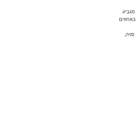
 מגביע
 נספג באחוזים
י סויה,