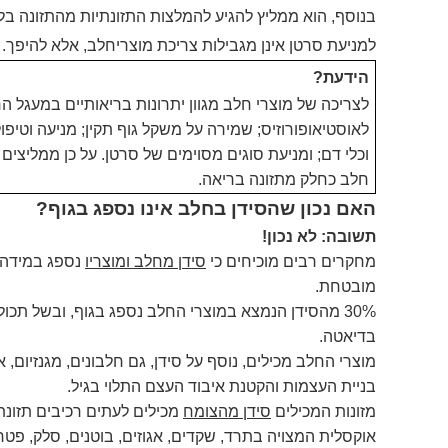
בנוסף, הוא ממליץ להגיע להמלצות התזונתיות מהתזונה ב
למניעת
סרטן
אינן
מגבילות
צריכת
מוצרי
חלב, אלא
להיפך
.
הידעת?
לצריכה של מוצרי חלב מגוון יתרונות בריאותיים במעגל 
וכלי דם; ומניעת סוגים מסוימים של סרטן. על כן ממליצים ר
חלב כחלק מתזונה בריאה.
האם נכון שהסידן בחלב אינו נספג בגוף?
תשובה: לא נכון!
מחקרים רבים מוכיחים כי
סידן מחלב ומוצריו
נספג במידה ט
מובטחת.
30% מהסידן הנמצא במוצרי החלב נספג בגוף, ובשל תכו
בדיאטה.
מוצרי החלב מכילים, נוסף על סידן, גם חלבונים, מגנזיום, א
בניית העצמות והקטנת איבוד העצם התלוי בגיל.
מזונות המכילים
סידן מהצומח
מכילים לעתים רכיבים תזונת
אוקסלית המצויה בתרד, שקדים, אגוזים, בוטנים, סלק, פטרוז