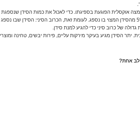
.
ומצה אוקסלית הפוגעת בספיגתו. כדי לאכול את כמות הסידן שנספגת
יוגורט למשל, יש לאכול קילוגרם תרד מבושל, מאחר ורק 5% מהסידן המצוי בו נספג. לעומת זאת, הכרוב הסיני: הסידן שבו
גדולה של כרוב סיני כדי להגיע למנת סידן.
 מהסידן בתזונה המערבית. יתר הסידן מגיע בעיקר מירקות עליים, פירות יבשים, טחינה ומוצר
חלב אחת?