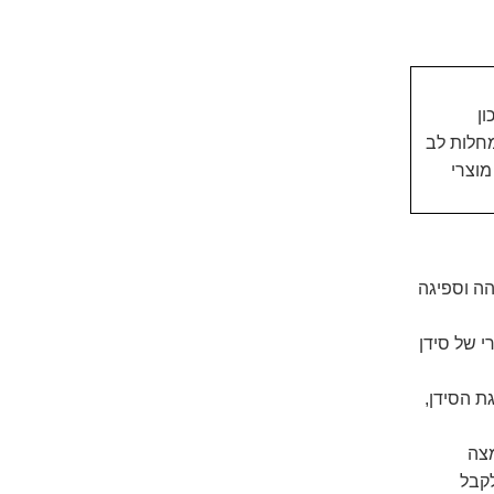
ן
 על משקל גוף תקין; מניעה וטיפול ביתר לחץ דם; מניעת התסמונת המטבולית; מניעת סוכרת מסוג 2, מחלות לב
מוצרי
הה וספיגה
י של סידן
ת הסידן,
מצה
לקבל