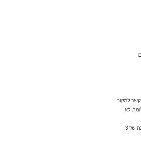
"ג ליום), ללא קשר למקור
מר, לא
בנושא צריכת החלב והשפעתה על בריאות האדם אינו קורא לשינוי ההמלצות התזונתיות הקיימות לגבי צריכה של 3