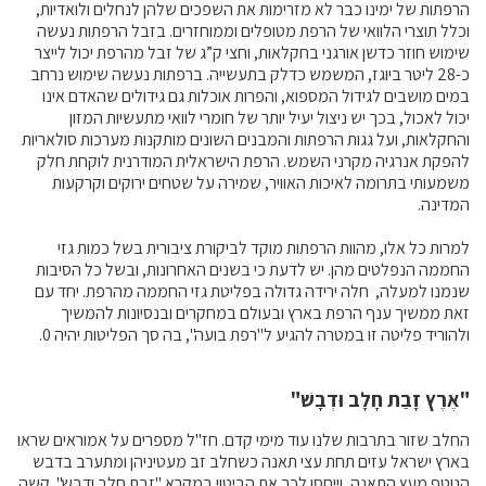
הרפתות של ימינו כבר לא מזרימות את השפכים שלהן לנחלים ולואדיות,
וכלל תוצרי הלוואי של הרפת מטופלים וממוחזרים. בזבל הרפתות נעשה
קרנות מחקר
שימוש חוזר כדשן אורגני בחקלאות, וחצי ק”ג של זבל מהרפת יכול לייצר
כ-28 ליטר ביוגז, המשמש כדלק בתעשייה. ברפתות נעשה שימוש נרחב
במים מושבים לגידול המספוא, והפרות אוכלות גם גידולים שהאדם אינו
מידע מדעי על תזונה ובריאות
יכול לאכול, בכך יש ניצול יעיל יותר של חומרי לוואי מתעשיות המזון
והחקלאות, ועל גגות הרפתות והמבנים השונים מותקנות מערכות סולאריות
פרסומי מועצת החלב
להפקת אנרגיה מקרני השמש. הרפת הישראלית המודרנית לוקחת חלק
משמעותי בתרומה לאיכות האוויר, שמירה על שטחים ירוקים וקרקעות
סקירת מחקרים
המדינה.
חלב ומוצריו
למרות כל אלו, מהוות הרפתות מוקד לביקורת ציבורית בשל כמות גזי
רכיבים תזונתיים
החממה הנפלטים מהן. יש לדעת כי בשנים האחרונות, ובשל כל הסיבות
חלב לכל גיל
שנמנו למעלה, חלה ירידה גדולה בפליטת גזי החממה מהרפת. יחד עם
זאת ממשיך ענף הרפת בארץ ובעולם במחקרים ובנסיונות להמשיך
בריאות העצם
ולהוריד פליטה זו במטרה להגיע ל"רפת בועה", בה סך הפליטות יהיה 0.
חלב וספורט
מיתוסים נפוצים
"אֶרֶץ זָבַת חָלָב וּדְבָשׁ"
אתר מקצועי לאנשי המקצוע
החלב שזור בתרבות שלנו עוד מימי קדם. חז"ל מספרים על אמוראים שראו
מאמרים על חלב
בארץ ישראל עזים תחת עצי תאנה כשחלב זב מעטיניהן ומתערב בדבש
וובינרים לאנשי מקצוע
הנוטף מעץ התאנה, וייחסו לכך את הביטוי במקרא "זבת חלב ודבש". קשה