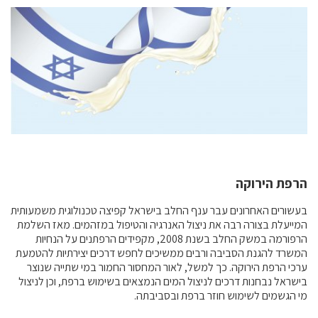
קול קורא ליצרנים חדשים – בקר / עיזים / כבשים
מכרזים
דרושים
זוכרים
צור קשר
חלב לכל המשפחה
אוכלים בכיף
הרפת הירוקה
משקים תיירותיים
בעשורים האחרונים עבר ענף החלב בישראל קפיצה טכנולוגית משמעותית
פעילויות ומערכים
המייעלת בצורה רבה את ניצול האנרגיה והטיפול במזהמים. מאז השלמת
הרפורמה במשק החלב בשנת 2008, מקפידים הרפתנים על הנחיות
סיפורי המשקים
המשרד להגנת הסביבה ורבים ממשיכים לחפש דרכים יצירתיות להטמעת
שעת סיפור
ערכי הרפת הירוקה. כך למשל, לאור המחסור החמור במי שתייה שנוצר
בישראל נבחנות דרכים לניצול המים הנמצאים בשימוש ברפת, וכן לניצול
ראיונות
מי הגשמים לשימוש חוזר ברפת ובסביבתה.
ערוץ היו-טיוב שלנו