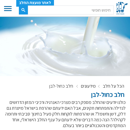
לאתר מועצת החלב
ענף החלב
מועצת החלב
משק החלב
תעשיית החלב
בטחון מזון
ענף החלב במספרים
הכל על חלב
מידעונים
חלב כחול-לבן
רשימת המחלבות
חלב כחול-לבן
לאתר יצרני החלב
כולנו יודעים שהחלב מספק רבים מצרכי האנרגיה ורכיבי המזון הדרושים
מחלקות המועצה, עיקרי עיסוקן
לגדילה והתפתחות תקינים, אבל האם ידעתם שהרפת בישראל מייצרת גם
דלק, דשן וחשמל? או שהרפתות לוקחות חלק פעיל בחינוך סביבתי ותרומה
מפת הרפתות, הדירים והמחלבות
לקהילה? הנה כמה דברים שלא ידעתם על ענף החלב הישראלי, אחד
רשימת טלפונים – מועצת החלב
המתקדמים והטכנולוגיים ביותר בעולם.