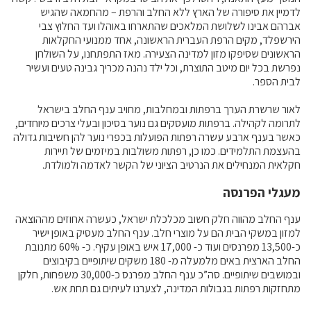
לדמיין את סיפורה של הארץ ללא החלב והרפת – מהחמאה שהגיש
מידעונים
אברהם אבינו לשלושת המלאכים שהתארחו באוהלו ועד החלוץ צבי
מחקרים
הירשפלד, מקים הרפת העברית הראשונה, אחד ממנועי החקלאות
הראשונים שסיפקו מזון למדינה הצעירה. מאז התפתחנו, על השולחן
נפרשת בכל יום מיטב התוצרת, וכל ילד נהנה מכריך גבינה טעים ועשיר
לבית הספר.
מתכונים
לאור שרשרת הערך ברפתות ובמחלבות, מחויב ענף החלב בישראל
לתרומה לקהילה. ברפתות מועסקים גם נוער בסיכון ובעלי צרכים מיוחדים,
כאשר בענף ארבע עשרה רפתות הפועלות בכפרי נוער להן חשיבות גדולה
בהעצמת התלמידים. כמו כן, רפתות משולבות במיזמים של תיירות
חקלאית המנחילים את הנרטיב הציוני של הקשר לאדמה ולמולדת.
מעגלי הפרנסה
ענף החלב מהווה חלק חשוב מכלכלת ישראל, כעשרה אחוזים מההוצאה
למזון במשקי הבית הם על מוצרי חלב. ענף החלב מעסיק באופן ישיר
כ-13,500 מפרנסים ועוד כ- 17,000 איש באופן עקיף. כ- 60% מתנובת
החלב הארצית באים מלמעלה מ- 180 משקים שיתופיים בקיבוצים
ובמושבים שיתופיים. סה”כ ענף החלב מפרנס כ-30,000 משפחות, חלקן
מתחזקות רפתות בגבולות המדינה, לצערנו לעיתים גם תחת אש.