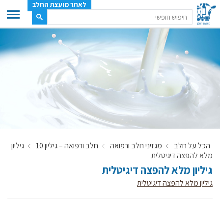
לאתר מועצת החלב
ענף החלב
מועצת החלב
משק החלב
תעשיית החלב
בטחון מזון
ענף החלב במספרים
הכל על חלב
מגזיני חלב ורפואה
חלב ורפואה – גיליון 10
גיליון
רשימת המחלבות
מלא להפצה דיגיטלית
לאתר יצרני החלב
גיליון מלא להפצה דיגיטלית
מחלקות המועצה, עיקרי עיסוקן
גיליון מלא להפצה דיגיטלית
מפת הרפתות, הדירים והמחלבות
רשימת טלפונים – מועצת החלב