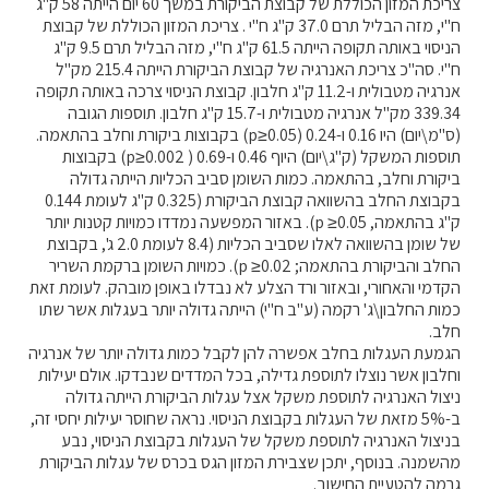
צריכת המזון הכוללת של קבוצת הביקורת במשך 60 יום הייתה 58 ק"ג
ח"י, מזה הבליל תרם 37.0 ק"ג ח"י . צריכת המזון הכוללת של קבוצת
הניסוי באותה תקופה הייתה 61.5 ק"ג ח"י, מזה הבליל תרם 9.5 ק"ג
קרנות מחקר
ח"י. סה"כ צריכת האנרגיה של קבוצת הביקורת הייתה 215.4 מק"ל
אנרגיה מטבולית ו-11.2 ק"ג חלבון. קבוצת הניסוי צרכה באותה תקופה
מידע מדעי על תזונה ובריאות
339.34 מק"ל אנרגיה מטבולית ו-15.7 ק"ג חלבון. תוספות הגובה
(ס"מ\יום) היו 0.16 ו-0.24 (0.05≤p) בקבוצות ביקורת וחלב בהתאמה.
תוספות המשקל (ק"ג\יום) היוף 0.46 ו-0.69 ( 0.002≤p) בקבוצות
פרסומי מועצת החלב
ביקורת וחלב, בהתאמה. כמות השומן סביב הכליות הייתה גדולה
סקירת מחקרים
בקבוצת החלב בהשוואה קבוצת הביקורת (0.325 ק"ג לעומת 0.144
ק"ג בהתאמה, 0.05≤ p). באזור המפשעה נמדדו כמויות קטנות יותר
חלב ומוצריו
של שומן בהשוואה לאלו שסביב הכליות (8.4 לעומת 2.0 ג', בקבוצת
רכיבים תזונתיים
החלב והביקורת בהתאמה; 0.02≤ p). כמויות השומן ברקמת השריר
הקדמי והאחורי, ובאזור ורד הצלע לא נבדלו באופן מובהק. לעומת זאת
חלב לכל גיל
כמות החלבון\ג' רקמה (ע"ב ח"י) הייתה גדולה יותר בעגלות אשר שתו
בריאות העצם
חלב.
הגמעת העגלות בחלב אפשרה להן לקבל כמות גדולה יותר של אנרגיה
חלב וספורט
וחלבון אשר נוצלו לתוספת גדילה, בכל המדדים שנבדקו. אולם יעילות
מיתוסים נפוצים
ניצול האנרגיה לתוספת משקל אצל עגלות הביקורת הייתה גדולה
ב-5% מזאת של העגלות בקבוצת הניסוי. נראה שחוסר יעילות יחסי זה,
אתר מקצועי לאנשי המקצוע
בניצול האנרגיה לתוספת משקל של העגלות בקבוצת הניסוי, נבע
מאמרים על חלב
מהשמנה. בנוסף, יתכן שצבירת המזון הגס בכרס של עגלות הביקורת
גרמה להטעיית החישוב.
וובינרים לאנשי מקצוע