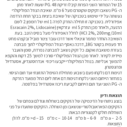
15 של המחזור השני הפרות קיבלו זריקת PG. 48 שעות לאחר מתן
ה- PG נשאבו זקיקים שקוטרם מעל 6 מ"מ. שאיבת הנוזל הפוליקולרי
נעשתה על ידי שימוש בטכניקה של שאיבת ביציות בבקר תחת הרדמה
אפידורלית. בטכניקה זו תחילה הוזרק לפרה 1 ml של רומפון 2 לשם
הרגעה, ולאחר מכן הוזרק 5 ml עזרקאין (Esracain 2%, Lidocaine
HCl 2%, 200mg/10ml) לחלל האפידורלי מעל בסיס הזנב. בעת
השאיבה הוחדר מתמר וגינאלי אשר דרכו עובר צינור מוביל ובקצהו מחט
חד פעמית בקוטר 18G, דרכה נאסף הנוזל הפוליקולרי לתוך מבחנה
בעזרת משאבת ואקום. כל זקיק נשאב למבחנה נפרדת, סומן והועבר
מיידית לקירור. לאחר מכן הנוזל הפוליקולרי סורכז למשך 25 דקות והוקפא
להמשך אנליזות. בנוזל הפוליקולרי ייקבעו ריכוזי אנדרוסטנדיון, אסטרדיול
ופרוגסטרון.
דגימות דם נלקחו פעם בשבוע מתחילת הטיפול התזונתי ועד תום הניסוי.
במחזור הייחום השני נלקחו דגימות דם אחת ליום החל ממועד הזרקת
ה- PG השני ועד תום הייחום לקביעת ריכוז אסטרדיול בפלסמה.
תוצאות ודיון
בוצע ניתוח של הדינמיקה של הזקיקים בשחלות וגודלם ונפחם של
הזקיקים הפאראובולטורי שנשאבו מן השחלה. הזקיקים שתועדו על פני
השחלות חולקו לקטגוריות הבאות:
a – 2-5 מ"מ b – 6-9 מ"מ c – 10-14 מ"מ d – 15< מ"מ. להלן
התוצאות.