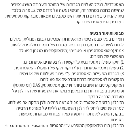
האסטרדיול. בגלל העלויות הגבוהות של החומר והעבודה האינטנסיבית
מידעונים
שהייתה כרוכה במחקר זה, הניסוי נעשה על מדגם של 12 פרות בלבד.
ניתן להניח כי במדגם גדול יותר היינו מקבלים תוצאות מובהקות סטטיסטית
מחקרים
במרבית הפרמטרים שנבדקו.
מבוא ותיאור הבעיה
מתכונים
חומרים בעלי מבנה כימי דמוי אסטרוגן המכילים קבוצה פנולית, עלולים
לגרום לשיבושים במערכת הרבייה. מקורם של חומרים אלה יכול להיות
צמחי (פיטואסטרוגנים) או פטרייתי (מיקוטוקסינים) מנגנון הפעולה
האפשרי של חומרים:
1) חיקוי פעילות אסטרוגנית ע"י קשירה לרצפטורים אסטרוגניים.
2) פעילות אנטי אסטרוגנית ע"י חיקוי חלקי של הפעולה האסטרוגנית.
3) הגברת הפעילות האסטרוגנית ע"י עיכוב פעילותם של אנזימים
הנקשרים לאסטרוגנים ברחם ומדכאים את פעילותם.
המיקוטוקסינים החשובים ביותר זירלנון, אפלטוקסין, DAS (וומיטוקסין)
ופומוניסין. בעבודה זו נבחן באופן מבוקר את השפעתו של הזירלנון על
מערכת הרבייה בבקר.
הזירלנון בדומה לאסטרדיול מכיל טבעת פנולית ולכן מחקה את פעילותו.
למרות שנוטים לייחס לזירלנון השפעות שליליות על מערכת הרבייה
בבקר, הנושא לא נחקר דיו ומעט מאוד עבודות מבוקרות מופיעות
בספרות.
הזירלנון הינו מיקוטוקסין המופרש ע"י הפטריותculmorum Fusarium ו-