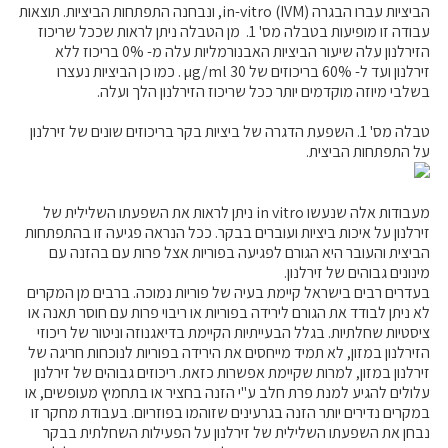
הביציות עברו הבגרה in-vitro (IVM), ונבחנה התפתחות הביציות. תוצאות
עבודה זו מופיעות בטבלה מס' 1. מן הטבלה ניתן לראות שככל שריכוז
הזירלנון עלה שיעור הביציות האבנורמליות עלה מ- 0% בריכוז ללא
זירלנון ועד ל- 60% בריכוזים של µg/ml 30 . כמו כן הביציות נעצרו
בשלבי מיוזה מוקדמים יותר ככל שריכוז הזירלנון הלך ועלה.
טבלה מס' 1. השפעת הדגרה של ביציות בקר בריכוזים שונים של זירלנון
על התפתחות הביצית.
מעבודות אלה שנעשו in vitro ניתן לראות את השפעתו השלילית של
זירלנון על איכות ביציות ועוברים בבקר. ככל הנראה פגיעה זו בהתפתחות
הביצית והעובר היא הגורם לפגיעה בפוריות אצל פרות עם בהזנה עם
מינונים גבוהים של זירלנון.
בעדרים רבים בישראל קיימת בעיה של פוריות נמוכה. ברבים מן המקרים
לא ניתן לבודד את הגורם לירידה בפוריות או ריבוי פרות עם חוסר תאנה או
ציסטיות שחלתיות. בגלל הבעייתיות הקיימת בדיאגנוזה וניטור של ריכוזי
הזירלנון במזון, לא תמיד מייחסים את הירידה בפוריות לנוכחות חריגה של
זירלנון במזון, למרות שקיימת אפשרות כזאת. ריכוזים גבוהים של זירלנון
עלולים להגיע למנת פרת חלב ע"י הזנה בחציר או בתחמיץ מעופשים, או
במקרים נדירים יותר הזנה בגרעינים שזוהמו בפוזריום. בעבודת מחקר זו
נבחן את השפעתו השלילית של זירלנון על הפעילות השחלתית בבקר