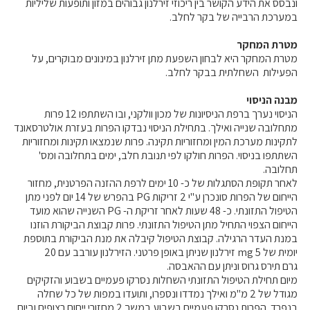
ונבסס את הידע הקושר בין ריכוזי זירלנון גבוהים במזון ותופעות שליליות
במערכת הרבייה של בקר לחלב.
מטרת המחקר
מטרת המחקר היא לבחון השפעת מתן זירלנון במינונים מבוקרים, על
הפעילות השחלתית בבקר לחלב.
מבנה הניסוי
הניסוי נערך ברפת הניסיונות של מכון וולקני, ובו השתתפו 12 פרות
מתחלובה שנייה ואילך. בתחילת הניסוי נבדקו הפרות בעזרת אולטרסאונד
לתקינות מערכת המין ומחזוריות תקינה. פרות שנמצאו תקינות ומחזוריות
השתתפו בניסוי. הפרות חולקו לפי תנובת חלב, ימים בתחלובה ומס'
תחלובה.
לאחר תקופת הסתגלות של כ- 10 ימים לרפת ההזנה הפרטנית, מחזור
הייחום של הפרות סונכרן ע"י 2 זריקות PG בהפרש של 14 יום לפני מתן
הטיפול התזונתי. כ- 48 שעות לאחר זריקת ה- PG השנייה שהוא מועד
הייחום הצפוי התחיל מתן הטיפול התזונתי. פרות קבוצת הביקורת הוזנו
במנת העדר הרגילה. קבוצת הטיפול קיבלה את מנת הביקורת בתוספת
יומית של 5 mg זירלנון שניתן באופן פרטני. הזירלנון עורבב עם 20
גרם תירס גרוס וניתן עם ההאבסה.
מיום תחילת הטיפול התזונתי השחלות נסרקו פעמיים בשבוע והזקיקים
מגודל של 2 מ"מ ואילך נמדדו ונספרו, ותועדו במפות של כל שחלה
בנפרד. הפרות נסרקו פעמיים בשבוע במשך 2 מחזורי ייחום רצופים וביום