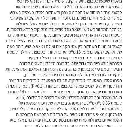
נוספות שימשו כקבוצת טיפול וקיבלו 5 מ"ג ליום זירלנון נקי שנרכש
בסיגמא. הזירלנון עורבב עם כ- 20 גר' תירס גרוס והוגש לפרות באופן
פרטני. מחזור הייחום של הפרות סונכרן והשחלות נסרקו פעמיים בשבוע
קרנות מחקר
במשך כ- 2 מחזורים רצופים. בתקופה זו תועדו כל הזקיקים שהופיעו על
השחלות, גופים צהובים וכן כל מופע אבנורמלי שנראה על השחלות.
מידע מדעי על תזונה ובריאות
במהלך המחזור השלישי נשאב נוזל פוליקולרי מזקיקים פרהאובולטוריים.
דגימות דם נלקחו אחת לשבוע וסביב הייחום נלקחו דגימות דם אחת ליום
למעקב אחר ריכוזי האסטרדיול. לא נמצאו הבדלים בדינמיקה של זקיקים
פרסומי מועצת החלב
קטנים ובינוניים בשחלות בין שתי הקבוצות ואולם נמצא כי שיעור ההופעה
סקירת מחקרים
של זקיקים שקוטרם מעל 15 מ"מ היה גדול יותר בקבוצת הזירלנון לעומת
קבוצת הביקורת. כמו כן נמצא כי קוטרם ונפחם של הזקיקים
חלב ומוצריו
הפרהאובולטוריים היה גדול יותר, בקבוצת הזירלנון לעומת קבוצת
רכיבים תזונתיים
הביקורת, אם כי לא באופן מובהק. בשנה האחרונה השלמנו את האנליזות
בזקיקים ולא נמצאו הבדלים מובהקים בריכוזי האנדרוסטנדיון,
חלב לכל גיל
הפרוגסטרון והאסטרדיול בזקיקים. תכולת האסטרדיול בזקיקים מקבוצת
בריאות העצם
הזירלנון הייתה פי שניים מאשר בקבוצת הביקורת (P<0.1), וכמו כן תכולת
האנדרוסטנדיון והפרוגסטרון. ריכוזי הפרוגסטרון בפלסמה ביום 14 למחזור
חלב וספורט
הייתה נמוכה יותר בקבוצת הזירלנון מאשר בקבוצת הביקורת (3.25
מיתוסים נפוצים
לעומת 6.55 נ"ג/מ"ל, בהתאמה). בבדיקה של ריכוזי האסטרדיול
בפלסמה סביב הייחום לא נמצאו הבדלים בין קבוצת הביקורת לקבוצת
אתר מקצועי לאנשי המקצוע
הזירלנון. ממצאי עבודה זו מראים על הבדלים בהפרשת ההורמונים
מאמרים על חלב
הסטרואידים בשחלות פרות שהוזנו במינונים מבוקרים. שינויים אלה באו
לידי ביטוי חלקי בריכוזי הפרוגסטרון בפלסמה, אבל לא בריכוזי
וובינרים לאנשי מקצוע