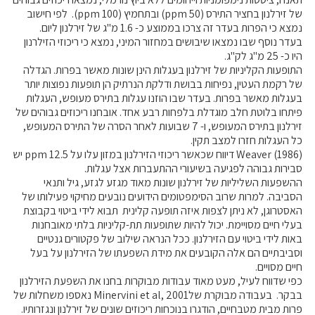
של זירלנון בחציר התירס (ppm 50) ובתחמיץ (ppm 100). לפי חישוב
נמצא כי הפרות בעדר זה צרכו בממוצע כ- 1.6 מ"ג של זירלנון ליום.
בעדר נוסף שבו נמצאו שיבושים במחזור המיני, נמצא כי ריכוזי הזילרנון
היו כ- 25 מ"ג לק"ג.
התופעות הקליניות של זירלנון בעגלות הינן שונות מאשר בפרות. הגדלה
של רקמת העטין, נפיחות בבושת ודלקת הנרתיק הן תופעות נפוצות יותר
בעגלות מאשר בפרות. בעדר שבו הוזנו עגלות בתירס מעופש, העגלות
פיתחו בלוטת חלב מוגדלת בלפחות רבע אחד. אובחנו ריכוזים גבוהים של
זירלנון בתירס המעופש, ו- 7 שבועות לאחר הסרה של התירס המעופש,
כל העגלות חזרו למצב תקין.
Weaver (1986) דיווח שכאשר ריכוזי הזירלנון במזון עלו על ppm 12.5 יש
סבירות גבוהה לפגיעה בשיעורי ההתעברות אצל עגלות.
ההשפעות השליליות של זירלנון שונות מאוד מגזע לגזע, גיל ותנאי
הסביבה. למרות שרוב הסימפטומים הידועים נובעים מחיקוי פעילותו של
האסטרוגן, לא ניתן לצפות איזה תופעה קלינית תבוא לידי ביטוי בקבוצת
בעלי חיים מסויימת. יכול להיות שתופעות תת-קליניות בלתי מאובחנות
באות לידי ביטוי עם הזירלנון. ככל הנראה שילוב של פקטורים גנטיים
וסביבתיים הם אלה הקובעים את מידת השפעתו של הזירלנון על בעל
חיים מסויים.
כפי שדווח לעיל, מעט מאוד עבודות מבוקרות בחנו את השפעת הזירלנון
בבקר. בעבודה מבוקרת שלMinervini et al, 2001 נאספו משחלות של
פרות מבית מטבחיים, הודגרו בנוכחות ריכוזים שונים של זירלנון ונגזרותיו.