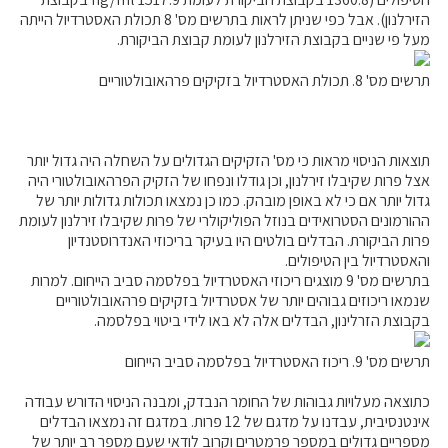
הזירלנון). אבל כפי שניתן לראות בתרשים מס' 8 תכולת האסטרדיול הייתה
מעל פי שניים בקבוצת הזירלנון לעומת קבוצת הביקורת.
תרשים מס' 8. תכולת האסטרדיול בזקיקים פרהאובולטוריים
תוצאות הניסוי מראות כי מס' הזקיקים הגדולים על השחלה היה גדול יותר
אצל פרות שקיבלו זירלנון, וכן גודלו ונפחו של הזקיק הפרהאובולטורי היה
גדול יותר אם כי לא באופן מובהק. כמו כן נמצאו תכולות גדולות יותר של
ההורמונים הסטרואידים בנוזל הפוליקולרי של פרות שקיבלו זירלנון לעומת
פרות הביקורת. הבדלים בולטים היו בעיקר בריכוזי האנדרוסטנדיון
והאסטרדיול בין הטיפולים.
בתרשים מס' 9 מוצגים ריכוזי האסטרדיול בפלסמה סביב הייחום. למרות
שנמאו ריכוזים גבוהים יותר של אסטרדיול בזקיקים פרהאובולטוריים
בקבוצת הזרלינון, הבדלים אלה לא באו לידי ביטוי בפלסמה.
תרשים מס' 9. ריכוז האסטרדיול בפלסמה סביב הייחום
כתוצאה מעלויות גבוהות של החומר הנבדק, ומבנה הניסוי הדורש עבודה
אינטנסיבית, עבדנו על מדגם של 12 פרות. במדגם זה נמצאו הבדלים
מספריים גדולים במספר פרמטרים וקרוב לודאי שעם מספר רב יותר של