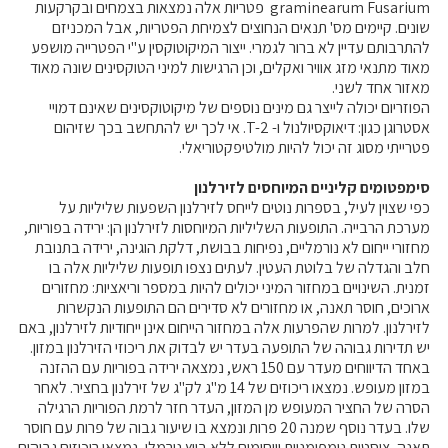
graminearum Fusarium פטריות אלה נמצאות בצמחים ובקרקעות
שונים. קיימים מס' תנאים הנחוצים לצמיחת הפטריות, אבל המכניזם
להתרבותם עדיין לא ברור לגמרי. ייצור המיקוטוקסין ע"י הפטרייה מושפע
מאוד מתנאי מזג אוויר ואקלים, וכן הרגישות למיני הטוקסינים שונה מאוד
מאזור אחד לשני.
הפוזריום יכולה לייצר גם מינים נוספים של מיקוטוקסינים שאינם דמויי
אסטרוגן כגון: דיאוקסיולנול ו- T-2. אי לכך יש להתחשב בכך שזיהום
פטרייתי מסוג זה יכול להיות מולטיפקטוריאלי.
סימפטומים קליניים המיוחסים לזירלנון
כפי שצוין לעיל, בספרות נוטים לייחס לזירלנון השפעות שליליות על
מערכת הרבייה. התופעות השליליות המיוחסות לזירלנון הן: ירידה בפוריות,
מחזורי ייחום לא נורמליים, נפיחות בבושת, דלקת הוגינה, ירידה בתנובת
חלב והגדלה של בלוטת העטין. לעתים נצפו תופעות שליליות אלה בו
זמנית. השינויים במחזור המיני יכולים להיות במספר וריאציות: מחזורים
ארוכים, חוסר תאנה, או מחזורים לא סדירים הם התופעות הנקשרות
לזירלנון. למרות שהפרעות אלה במחזור הייחום אינן ייחודיות לזירלנון, באם
יש תדירות גבוהה של התופעה בעדר יש לבדוק את ריכוזי הזירלנון במזון.
באחד הדיווחים מעדר עם 150 ראש, נמצאה ירידה בפוריות עם ההזנה
במזון מעופש. נמצאו ריכוזים של 14 מ"ג לק"ג של זירלנון בחציר. לאחר
הסרה של החציר המעופש מן המזון, העדר חזר לרמת הפוריות הרגילה
שלו. בעדר נוסף שמנה 20 פרות ונמצא בו שיעור גבוה של פרות עם חוסר
תאנה, ציסטות נימפומניות וייחומים ללא ביוץ נורמלי, נמצאו ריכוזים גבוהים