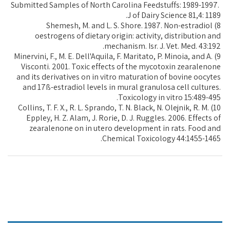
Submitted Samples of North Carolina Feedstuffs: 1989-1997.
J of Dairy Science 81,4: 1189.
8) Shemesh, M. and L. S. Shore. 1987. Non-estradiol
oestrogens of dietary origin: activity, distribution and
mechanism. Isr. J. Vet. Med. 43:192.
9) Minervini, F., M. E. Dell'Aquila, F. Maritato, P. Minoia, and A.
Visconti. 2001. Toxic effects of the mycotoxin zearalenone
and its derivatives on in vitro maturation of bovine oocytes
and 17ß-estradiol levels in mural granulosa cell cultures.
Toxicology in vitro 15:489-495.
10) Collins, T. F. X., R. L. Sprando, T. N. Black, N. Olejnik, R. M.
Eppley, H. Z. Alam, J. Rorie, D. J. Ruggles. 2006. Effects of
zearalenone on in utero development in rats. Food and
Chemical Toxicology 44:1455-1465.