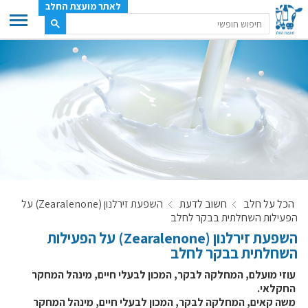
לאתר מועצת החלב
ענף החלב
מועצת החלב
משק החלב
תעשיית החלב
בטחון מזון
ענף החלב במספרים
הכל על חלב
חשוב לדעת
השפעת זירלנון (Zearalenone) על
רשימת המחלבות
הפעילות השחלתית בבקר לחלב
לאתר יצרני החלב
השפעת זירלנון (Zearalenone) על הפעילות
השחלתית בבקר לחלב
מחלקות המועצה, עיקרי עיסוקן
מפת הרפתות, הדירים והמחלבות
עוזי מועלם, המחלקה לבקר, המכון לבעלי חיים, מינהל המחקר
החקלאי.
רשימת טלפונים – מועצת החלב
משה קאים, המחלקה לבקר, המכון לבעלי חיים, מינהל המחקר