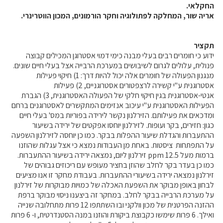
קול קורא ליצרנים חדשים – בקר / עיזים / כבשים
החקלאי.
אריה שור, המחלקה לפתולוגיה וחקר הורמונים, המכון הווטרינרי.
מכרזים
דרושים
תקציר
זוכרים
ידוע כי חומרים רבים בעלי מבנה כימי דמוי אסטרוגן המכילים קבוצה
פנולית, עלולים לגרום לשיבושים במערכת הרבייה אצל בעלי חיים שונים.
צור קשר
מנגנון הפעולה של חומרים אלה יכול להיות דרך: 1) חיקוי פעילות
אסטרוגנית ע"י קשירה לרצפטורים אסטרוגניים, 2) פעילות
אנטי-אסטרוגנית בגין חיקוי חלקי של הפעולה האסטרוגנית, 3) הגברת
חלב לכל המשפחה
הפעילות האסטרוגנית ע"י עיכוב אנזימים המתקשרים לאסטרוגנים ברחם
ומדכאים את פעילותם. הזירלנון נקשר לירידה בפוריות במס' בעלי חיים
אוכלים בכיף
כגון: חזירים, בקר ועופות. לזירלנון יוחסו אפקטים של ירידה בשיעור
ההתעברות והגדלת שיעור ההפלות בבקר. כמו כן יוחסה לזירלנון השפעה
משקים תיירותיים
על התפתחות ציסטות. באחת מן העבודות נמצא כי אצל עגלות שהוזנו
פעילויות ומערכים
ברמות מעל 12.5 ppm זירלנון ליום, נמצאה ירידה בשיעור ההתעברות.
כמו כן בעדר בקר לחלב שהוזן בחציר מעופש עם ריכוזים גבוהים של
סיפורי המשקים
זירלנון נמצאה ירידה בשיעורי ההתעברות. בעבודת מחקר זו אנו מציעים
שעת סיפור
לבחון באופן מבוקר את השפעת האכלה של כמויות מבוקרות של זירלנון
על מערכת הרבייה בבקר לחלב. במחקר זה ביצענו ניסוי מבוקר ברפת
ראיונות
ההזנה הפרטנית של מכון וולקני ובו השתתפו 12 פרות מתחלובה שנייה
ערוץ היו-טיוב שלנו
ואילך. 6 פרות שימשו כקבוצת ביקורת והוזנו במנה הסטנדרטית, ו- 6 פרות