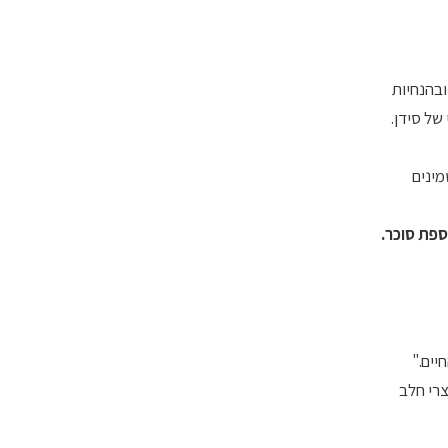
ובהנחיות
של סידן.
ינים A וחלק מהוויטמינים
יים."
צרי חלב