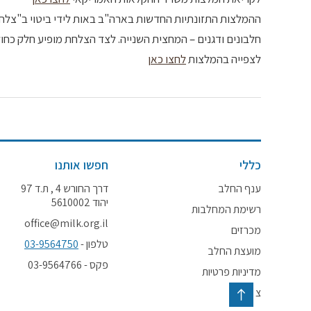
ההמלצות התזונתיות החדשות בארה"ב באות לידי ביטוי ב"צלחת
חלבונים ודגנים – המחצית השנייה. לצד הצלחת מופיע חלק כחול
לצפייה בהמלצות
לחצו כאן
כללי
חפשו אותנו
ענף החלב
דרך החורש 4 , ת.ד 97
יהוד 5610002
רשימת המחלבות
office@milk.org.il
מכרזים
טלפון -
03-9564750
מועצת החלב
פקס - 03-9564766
מדיניות פרטיות
צור קשר