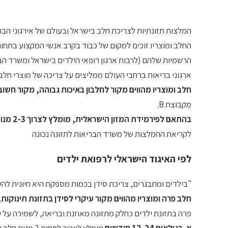
המלצות תזונתיות לצריכת חלב בישראל ובעולם של אירגוני הבר
החלב ומוצריו זוכים למקום של כבוד בקרב אנשי המקצוע בתחום 
הרשמיות שלהם (לרבות ארגון רופאי הילדים בישראל ומשרד הבר
ארגוני בריאות ברחבי העולם ממליצים על צריכה של מוצרי חלב (
חלב ומוצריו מהווים מקור לחלבון באיכות גבוהה, מקור חשוב
מקבוצת B.
בהתאם לפירמידת המזון הישראלית, מומלץ לצרוך 2-3 מנות מוצרי חלב ליום, רצוי דלי שומן (בפעוטות החל מגיל שנתיים) וללא תוספת סוכר.
לקריאת ההמלצות של משרד הבריאות לתזונה נכונה
לפי האיגוד הישראלי לרפואת ילדים
"בילדים ומתבגרים, צריכת סידן בכמות מספקת היא חיונית לה
חלב פרה ומוצריו מהווים מקור עיקרי לסידן בתזונת תינוקות,
פרה בתזונת ילדים כחלק מתזונה מאוזנת ובריאה, לשמירה על ע
א. בגילאים 12-24 חודשים
מומלץ לצרוך לפחות 2 מנות חלב ו/או מוצריו ביממה. בגיל זה חלב 'מלא' עדיף על פני חלב