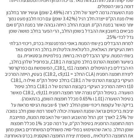
שפריקותה ונעכלותה גבוהות מאד. צריכת המזון היומית הממוצעת הייתה
דומה בשני הטפולים.
מנת השעורה גרמה לייצור של חלב רזה (2.49% שומן) ועשיר יותר בחלבון
ואילו מנת הק"ס ייצרה חלב רגיל (3.42% שומן) עם רכוז חלבון מעט נמוך
יותר מאשר במנת הק"ס. תנובת החלב הייתה גבוהה יותר במנת הק"ס ואם
מביאים בחשבון את ההבדל בשומן החלב, הרי הפער בחלב מושוה שומן
גדל לכדי 25%.
למרות ההבדלים בין שתי המנות באופי הפרמנטציה בכרס, ריכוזי הבלתי
רויות העיקריות: האולאית, הלינולאית והלינולנית בחלב היו דומים מאד
בשתי המנות. עיקר ההבדלים היה ברוויות: בפלמיטית ובסטארית. גם
בשיעור חומצות הטרנס בחלב מקבוצת ה C18:1, ובפרופיל שלהן בחלב,
היו הבדלים בין הטיפולים. החומצה C18:1, t11, המשמשת גם כפרקורסור
ליצירת חומצה רומנית (CLA החלב = C18:2, c9,t11) בעטין, הייתה המרכיב
העיקרי בקבוצת הטרנס של ה C18:1 בחלב טיפול הק"ס. ואילו ה C18:1,
t10 הייתה המרכיב העיקרי בקבוצת הטרנס של ה C18:1 בחלב טיפול
השעורה. בטיפול הק"ס נוצרה יותר חומצה רומנית C18:2, c9,t11 מאשר
בטיפול השעורה (1.01 ו 0.65% מכלל חומצות השומן, בהתאמה).
בדיקה של עקומות ריכוזי שומן החלב לאורך 6 שבעות הניסוי מראות על
יציבות בריכוזים ונראה שמנת השעורה יכולה לשמר רמת שומן חלב נמוכה
של 2.5% לאורך זמן. החל מהשבוע השני של האבסת המנות, מתייצבת
רמת החומצה הרומנית בטיפול הק"ס, על רמה סביב 1% מכלל חומצות
שומן החלב. נראה שהשימוש בפולי סויה משוחלים המשחררים באופן מתון
את החומצה הלינולאית , משפרת יצירת החומצה הווקסנית בכרס והאחרונה