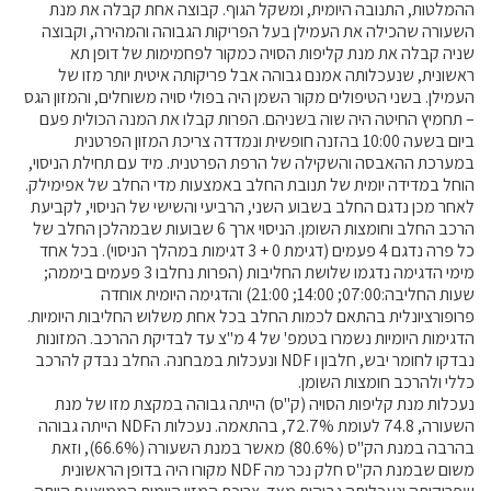
ההמלטות, התנובה היומית, ומשקל הגוף. קבוצה אחת קבלה את מנת
מידעונים
השעורה שהכילה את העמילן בעל הפריקות הגבוהה והמהירה, וקבוצה
שניה קבלה את מנת קליפות הסויה כמקור לפחמימות של דופן תא
מחקרים
ראשונית, שנעכלותה אמנם גבוהה אבל פריקותה איטית יותר מזו של
העמילן. בשני הטיפולים מקור השמן היה בפולי סויה משוחלים, והמזון הגס
– תחמיץ החיטה היה שוה בשניהם. הפרות קבלו את המנה הכולית פעם
מתכונים
ביום בשעה 10:00 בהזנה חופשית ונמדדה צריכת המזון הפרטנית
במערכת ההאבסה והשקילה של הרפת הפרטנית. מיד עם תחילת הניסוי,
הוחל במדידה יומית של תנובת החלב באמצעות מדי החלב של אפימילק.
לאחר מכן נדגם החלב בשבוע השני, הרביעי והשישי של הניסוי, לקביעת
הרכב החלב וחומצות השומן. הניסוי ארך 6 שבועות שבמהלכן החלב של
כל פרה נדגם 4 פעמים (דגימת 0 + 3 דגימות במהלך הניסוי). בכל אחד
מימי הדגימה נדגמו שלושת החליבות (הפרות נחלבו 3 פעמים ביממה;
שעות החליבה:07:00; 14:00; 21:00) והדגימה היומית אוחדה
פרופורציונלית בהתאם לכמות החלב בכל אחת משלוש החליבות היומיות.
הדגימות היומיות נשמרו בטמפ' של 4 מ"צ עד לבדיקת ההרכב. המזונות
נבדקו לחומר יבש, חלבון ו NDF ונעכלות במבחנה. החלב נבדק להרכב
כללי ולהרכב חומצות השומן.
נעכלות מנת קליפות הסויה (ק"ס) הייתה גבוהה במקצת מזו של מנת
השעורה, 74.8 לעומת 72.7%, בהתאמה. נעכלות הNDF הייתה גבוהה
בהרבה במנת הק"ס (80.6%) מאשר במנת השעורה (66.6%), וזאת
משום שבמנת הק"ס חלק נכר מה NDF מקורו היה בדופן הראשונית