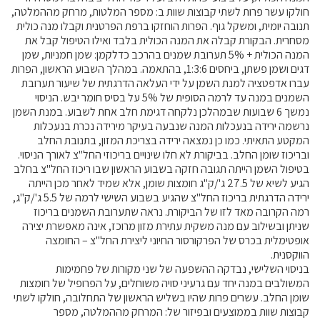
חולקו עשר פרות לשתי קבוצות שוות ב: מספר המלטות, מרחק מההמלטה,
תנובה יומית, ומשקל גוף. הפרות הוחזקו ברפת הפרטנית וקבלו מנה כולית
קרנות מחקר
מסחרית. הבקורת קבלה את המנה הכולית בלבד ואילו הטיפול קבל את
המנה הכולית + 5% תערובת שמנים בהרכב כדלקמן: שמן חמניות, שמן
מידע מדעי על תזונה ובריאות
דגים ושמן פשתן, ביחסים 1:3:6, בהתאמה. במהלך השבוע הראשון, הפרות
עברו אדפטציה למנת השמן על ידי העלאה הדרגתית של שיעור תערובת
השמנים במנה עד לרמה הסופית של 5% על בסיס חומר יבש. הניסוי
פרסומי מועצת החלב
נמשך 6 שבועות שבמהלכן נלקחה דגימת חלב אחת לשבוע. במנת השמן
סקירת מחקרים
נרשמה ירידה בנעכלות המנה שנבעה בעיקר מירידה נכרת בנעכלות
המקטע התאיתי. כמו כן נמצאה ירידה בצריכת המזון, בתנובת החלב
חלב ומוצריו
ובריכוז שומן החלב. בביקורת לא חלו שינויים בריכוזי החל"צ לאורך הניסוי.
רכיבים תזונתיים
בטיפול השמן הייתה תגובה חזקה בשבוע הראשון שבו ריכוז החל"צ בחלב
הגיע לשיא של 27.5 ג'/ק"ג חומצות שומן, אלא שמיד לאחר מכן הייתה
חלב לכל גיל
ירידה הדרגתית בריכוז החל"צ שהגיע בשבוע השישי לרמה של 5.5 ג'/ק"ג,
בריאות העצם
רמה הקרובה מאד לזו של הביקורת. נראה שתערובת השמנים בריכוז
שניתן ובשילוב עם מנה משקית עתירת מזון מרוכז, אינה מאפשרת יצירה
חלב וספורט
אופטימלית בכרס של הפרקורסור החיוני ליצירת החל"צ – החומצה
מיתוסים נפוצים
הווקסנית.
בניסוי השלישי, נבדקה ההשפעה של שני מקורות של פחמימות
אתר מקצועי לאנשי המקצוע
המשולבים במנה יחד עם גרעיני סויה משוחלים, על הפרופיל של חומצות
מאמרים על חלב
שומן החלב. עשרים פרות שהיו בשליש הראשון של התחלובה, חולקו לשתי
קבוצות שוות בממוצעים ובפיזור של: המרחק מההמלטה, מספר
וובינרים לאנשי מקצוע