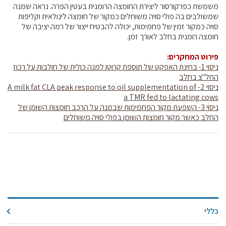
משמשת כפרקורסור ליצירת החומצה הרומנית בעטין הפרה. נראה שמנה
שמשולבים בה פולי סויה משוחלים כמקור של חומצה לינולאית וקליפות
סויה כמקור זמין של פחמימות, יכולה להבטיח ייצור של רמה יציבה של
חומצה רומנית בחלב לאורך זמן.
פירוט המחקרים:
ניסוי 1- בחינת האפקט של תוספת קרוטן למנה כולית של חולבות על רכוז
החל"צ בחלב
ניסוי 2- A milk fat CLA peak response to oil supplementation of
a TMR fed to lactating cows
ניסוי 3- השפעת מקור הפחמימות שבמנה על הרכב חומצות השומן של
החלב כאשר מקור חומצות השומן בפולי סויה משוחלים
כללי