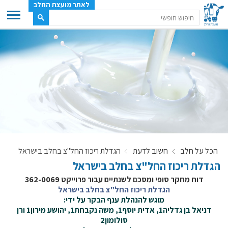
לאתר מועצת החלב
ענף החלב
מועצת החלב
משק החלב
תעשיית החלב
בטחון מזון
ענף החלב במספרים
הכל על חלב
חשוב לדעת
הגדלת ריכוז החל"צ בחלב בישראל
רשימת המחלבות
הגדלת ריכוז החל"צ בחלב בישראל
לאתר יצרני החלב
דוח מחקר סופי ומסכם לשנתיים עבור פרוייקט 362-0069
מחלקות המועצה, עיקרי עיסוקן
הגדלת ריכוז החל"צ בחלב בישראל
מוגש להנהלת ענף הבקר על ידי:
מפת הרפתות, הדירים והמחלבות
דניאל בן גדליה1, אדית יוסף1, משה נקבחת1, יהושע מירון1 ורן
רשימת טלפונים – מועצת החלב
סולומון2