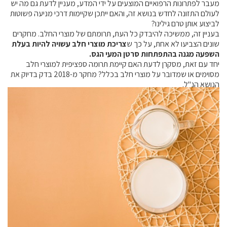
מעבר לפתרונות הרפואיים המוצעים על ידי המדע, מעניין לדעת גם מה יש
קול קורא ליצרנים חדשים – בקר / עיזים / כבשים
לעולם התזונה לחדש בנושא זה, והאם ייתכן שקיימות דרכי מניעה פשוטות
לביצוע אותן טרם גילינו?
מכרזים
בעניין זה, ממשיכה להיבדק כל העת, תרומתם של מוצרי החלב. מחקרים
דרושים
שונים הצביעו לא אחת, על כך ש
צריכת מוצרי חלב עשויה להיות בעלת
השפעה מגנה בהתפתחות סרטן המעי הגס.
זוכרים
יחד עם זאת, מסקרן לדעת האם קיימת תרומה ספציפית למוצרי חלב
צור קשר
מסוימים או שמדובר על מוצרי חלב בכלל? מחקר מ-2018 בדק בדיוק את
הנושא הנ"ל.
חלב לכל המשפחה
אוכלים בכיף
משקים תיירותיים
פעילויות ומערכים
סיפורי המשקים
שעת סיפור
ראיונות
ערוץ היו-טיוב שלנו