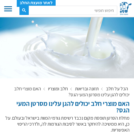
לאתר מועצת החלב
ענף החלב
מועצת החלב
משק החלב
תעשיית החלב
בטחון מזון
ענף החלב במספרים
הכל על חלב
תזונה ובריאות
חלב ומוצריו
האם מוצרי חלב
רשימת המחלבות
יכולים להגן עלינו מסרטן המעי הגס?
לאתר יצרני החלב
האם מוצרי חלב יכולים להגן עלינו מסרטן המעי
הגס?
מחלקות המועצה, עיקרי עיסוקן
מחלת הסרטן תופסת מקום נכבד רשימת גורמי המוות בישראל ובעולם. על
מפת הרפתות, הדירים והמחלבות
כן, היא ממשיכה להיחקר באשר לסיבות הגורמות לה, ולדרכי הריפוי
רשימת טלפונים – מועצת החלב
האפשריות.