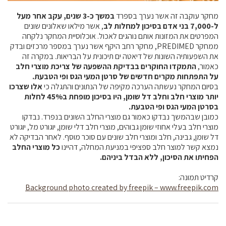
מחקר עוקבה זה אשר נערך בספרד
במשך כ-3 שנים, עקב אחר מעל
קרנות מחקר
ל-7,000 בני אדם בסיכון למחלות לב
, אשר מילאו שאלונים שונים
המפרטים את המזונות אותם נוהגים לאכול. אוכלוסיית המחקר נלקחה
ממחקר PREDIMED, מחקר רחב היקף אשר נערך במספר מרכזים ובדק
מידע מדעי על תזונה ובריאות
את השפעותיה השונות של דיאטה ים תיכונית על הבריאות. במקרה זה
כאמור,
התמקדו החוקרים בבדיקת ההשפעה של צריכת מוצרי חלב
פרסומי מועצת החלב
על התפתחות מקרים חדשים של סרטן המעי הגס ופי הטבעת.
בסיום המחקר נעשתה הערכה מקיפה של הנתונים והתגלה כי
אלו שצרכו
סקירת מחקרים
יותר מוצרי חלב וחלב דל שומן, היו בסיכון מופחת ב45% לחלות
חלב ומוצריו
בסרטן המעי הגס ופי הטבעת.
כמובן שבהמשך נבדקו כאמור גם מוצרי החלב השונים בנפרד. נבדקו
רכיבים תזונתיים
מוצרי חלב בעלי אחוזי שומן גבוהים, מוצרי חלב דלי שומן, יוגורט מל, יוגורט
חלב לכל גיל
דל שומן, גבינה, חלב ומוצרי חלב שונים עם סוכר מוסף. לאחר הבדיקה לא
נמצא קשר למוצר חלב ספציפי במניעת המחלה, דהיינו
כל מוצרי החלב
בריאות העצם
הפחיתו את הסיכון, ללא הבדל ביניהם.
חלב וספורט
קרדיט תמונה:
מיתוסים נפוצים
Background photo created by freepik – www.freepik.com
אתר מקצועי לאנשי המקצוע
מאמרים על חלב
וובינרים לאנשי מקצוע