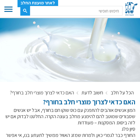
לאתר מועצת החלב
ענף החלב
מועצת החלב
משק החלב
תעשיית החלב
בטחון מזון
ענף החלב במספרים
הכל על חלב
חשוב לדעת
האם כדאי לצרוך מוצרי חלב בחורף?
רשימת המחלבות
האם כדאי לצרוך מוצרי חלב בחורף?
לאתר יצרני החלב
המון אנשים אוהבים להתפנק עם כוס שוקו חם בחורף, אבל יש אנשים
מחלקות המועצה, עיקרי עיסוקן
שסבורים שמוטב להם להימנע מחלב בעונה הקרה. החלטנו לבדוק אם יש
לזה ביסוס. המסקנות – מעודדות
מפת הרפתות, הדירים והמחלבות
סיון פלג
רשימת טלפונים – מועצת החלב
החורף כבר לגמרי כאן. ולמרות שמזג האוויר ממשיך לתעתע בנו, אי אפשר