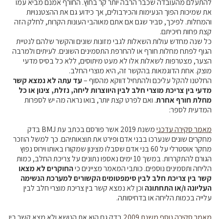
להתעלם מהעובדה שכבר הרבה יותר קר בחוץ. החורף אמנם מביא עמו
קול קורא ליצרנים חדשים – בקר / עיזים / כבשים
את שמיכות הפוך הנעימות והכירבולים, אך כידוע גם את ההצטננויות
והמחלות. לפיכך, סביר שגם אם אתם מאוהבי העונות הקרות, לחלק הזה
מכרזים
קצת פחות חיכיתם.
דרושים
כל שנה מחדש עולות השאלות לגבי מזונות שונים והקשר שלהם לנטיית
הגוף לפתח מחלות חורף או להחרפת התסמינים השונים. לעיתים ולמרבה
זוכרים
הצער, מצטרפות לשאלות אלו לא מעט מיתוסים, ללא כל בסיס מדעי
צור קשר
מוצק. אחת הדוגמאות בהקשר זה, היא מוצרי החלב.
החלטנו להקל עליכם ולהתחיל דווקא מהסוף –
עד עתה לא נמצא קשר
מדעי בין צריכת מוצרי חלב לבין היווצרות ליחה, נזלת, צינון או כל
חלב לכל המשפחה
מחלת חורף אחרת
. ואם לפרט קצת יותר, בואו נראה מה יש לספרות
המדעית לספר:
אוכלים בכיף
מאמר סקירה עדכני
משנת 2019 אשר פורסם בכתב עת BMJ בדק
משקים תיירותיים
מחקרים שונים שנערכו בבני אדם ופירט את תוצאותיהם. כך למשל הוזכר
מחקר אוסטרלי על 60 בני אדם שסבלו מצינון שמקורו באותו וירוס נפוץ
פעילויות ומערכים
הגורם להתקררות. במשך 10 ימים נאספו נתונים על צריכת החלב, כמות
סיפורי המשקים
הליחה ותסמינים נוספים. כותבי המאמר מציינים כי
החוקרים לא מצאו
קשר בין צריכת חלב לבין סימפטומים הקשורים למערכת הנשימה
שעת סיפור
העליונה ו/או התחתונה
וכן לא נמצא קשר בין צריכת מוצרי חלב לבין
ראיונות
עלייה בכמות הליחה או בדחיסותה.
ערוץ היו-טיוב שלנו
מאמר סקירה נוסף משנת 2009
בדק גם הוא את הנושא ולא מצא קשר בין