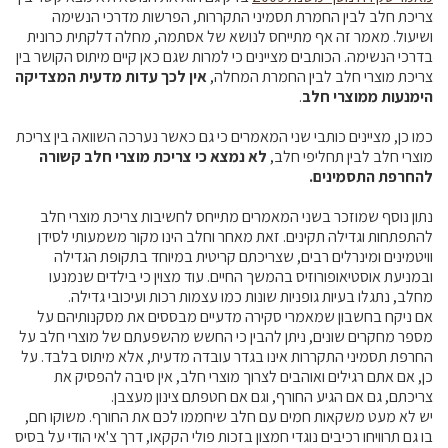
צריכת חלב לבין החמרת תסמיני התקררות, הפרשות מדרכי הנשימה
ושיעול. מאמר זה אף מתייחס לנושא של אסתמה, מחלה דלקתית כרונית
קרנות מחקר
בדרכי הנשימה. הכותבים מציינים כי למרות שגם כאן קיים מיתוס הקושר בין
צריכת מוצרי חלב לבין החמרת המחלה,
אין לכך עדות מדעית המצדיקה
מידע מדעי על תזונה ובריאות
הימנעות ממוצרי חלב
.
כמו כן, מציינים כותבי שני המאמרים כי גם כאשר נערכה השוואה בין צריכת
פרסומי מועצת החלב
מוצרי חלב לבין תחליפי חלב,
לא נמצא כי צריכת מוצרי חלב קשורה
סקירת מחקרים
להחרפת התסמינים.
חלב ומוצריו
נתון נוסף שמוזכר בשני המאמרים מתייחס לחשיבות צריכת מוצרי חלב
רכיבים תזונתיים
להתפתחות וגדילה תקינים. זאת מאחר וחלב הינו מקור משמעותי לסידן
וויטמינים ומינרלים רבים, שצריכתם קריטית במיוחד בתקופת הגדילה
חלב לכל גיל
ובמניעת אוסטיאופורוזיס בהמשך החיים. עוד מצוין כי בילדים שנמנעו
בריאות העצם
מחלב, נתגלו בעיות גופניות שונות כמו עצמות רכות ועיכובי גדילה.
אם ניקח בחשבון שמאמרי סקירה מדעיים מבססים את מסקנותיהם על
חלב וספורט
מספר מחקרים שונים, ניתן להבין כי החשש מהשפעתם של מוצרי חלב על
מיתוסים נפוצים
החרפת תסמיני התקררות אינו בגדר עובדה מדעית, אלא מיתוס בלבד. על
כן, אם אתם רגילים ואוהבים לצרוך מוצרי חלב, אין סיבה להפסיק את
אתר מקצועי לאנשי המקצוע
צריכתם, גם אם הגיע החורף, וגם אם חטפתם צינון מעצבן.
מאמרים על חלב
יש לא מעט משקאות חמים עם חלב שיחממו לכם את החורף. משוקו חם,
בו גם תרוויחו רכיבים נוגדי חמצון בזכות פולי הקקאו, דרך צ'אי הודי על בסיס
וובינרים לאנשי מקצוע