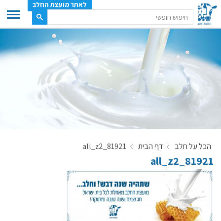
לאתר מועצת החלב
ענף החלב
מועצת החלב
משק החלב
תעשיית החלב
בטחון מזון
ענף החלב במספרים
הכל על חלב
דף הבית
81921_all_z2
רשימת המחלבות
81921_all_z2
לאתר יצרני החלב
מחלקות המועצה, עיקרי עיסוקן
מפת הרפתות, הדירים והמחלבות
רשימת טלפונים – מועצת החלב